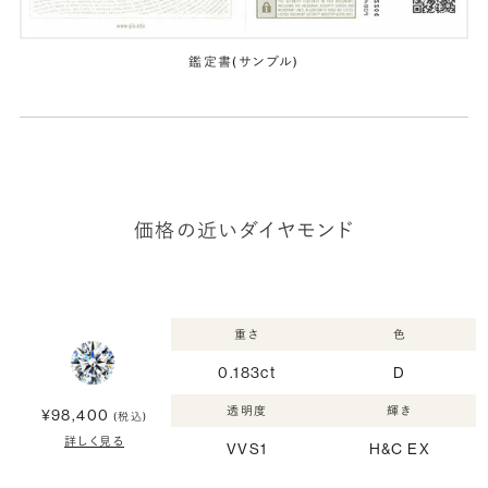
鑑定書(サンプル)
価格の近いダイヤモンド
重さ
色
0.183ct
D
透明度
輝き
¥98,400
(税込)
詳しく見る
VVS1
H&C EX