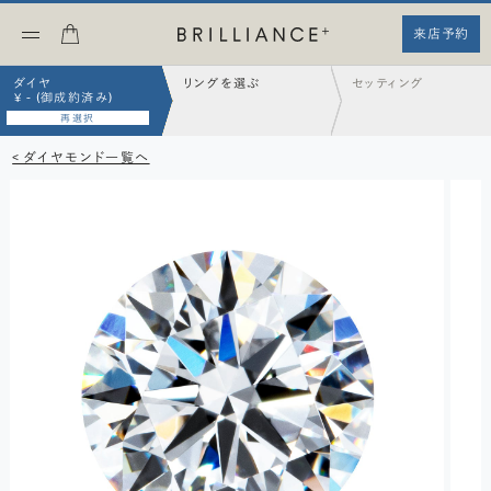
来店予約
ダイヤ
リングを選ぶ
セッティング
¥ - (御成約済み)
再選択
< ダイヤモンド一覧へ