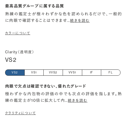
最高品質グループに属する品質
熟練の鑑定士が極々わずかな色を認められるだけで、一般的
に肉眼で確認することはできませ
…
続きを読む
カラーについて
Clarity（透明度）
VS2
VS2
VS1
VVS2
VVS1
IF
FL
肉眼で欠点は確認できない、優れたグレード
極わずかな内包物の評価の中でも次点の評価を指します。熟
練の鑑定士が10倍に拡大して内
…
続きを読む
クラリティについて