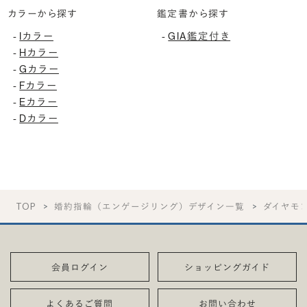
カラーから探す
鑑定書から探す
Iカラー
GIA鑑定付き
-
-
Hカラー
-
Gカラー
-
Fカラー
-
Eカラー
-
Dカラー
-
TOP
婚約指輪（エンゲージリング）デザイン一覧
ダイヤモ
会員ログイン
ショッピングガイド
よくあるご質問
お問い合わせ