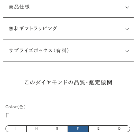
商品仕様
無料ギフトラッピング
2507122829
サプライズボックス（有料）
(最小直径-最大直径×深さ)
このダイヤモンドの品質・鑑定機関
Color（色）
F
I
H
G
F
E
D