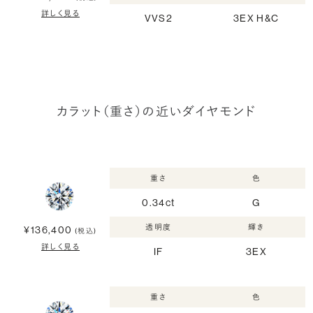
詳しく見る
VVS2
3EX H&C
カラット（重さ）の近いダイヤモンド
重さ
色
0.34ct
G
透明度
輝き
¥136,400
(税込)
詳しく見る
IF
3EX
重さ
色