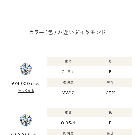
カラー（色）の近いダイヤモンド
重さ
色
0.19ct
F
透明度
輝き
¥74,600
(税込)
詳しく見る
VVS2
3EX
重さ
色
0.35ct
F
透明度
輝き
¥163,300