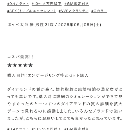
#0.4カラット
#10〜15万円以下
#GIA鑑定付き
#3EX（トリプルエクセレント）
#VVS2 クラリティ
#Gカラー
ほっぺ太郎 様 男性 31歳 / 2026年06月06日(土)
コスパ最高！！
購入目的：エンゲージリング枠とセット購入
ダイアモンドの質が高く、婚約指輪と結婚指輪の満足度がと
っても高いです。購入時に詳細のシミュレーションができて見
やすかったのと一つずつのダイアモンドの質の詳細を拡大
データで見れるのに感動しました。いろんなブランドで迷い
ましたが、こちらにお願いしてとても良かったと思っています。
#0.4カラット
#10〜15万円以下
#GIA鑑定付き