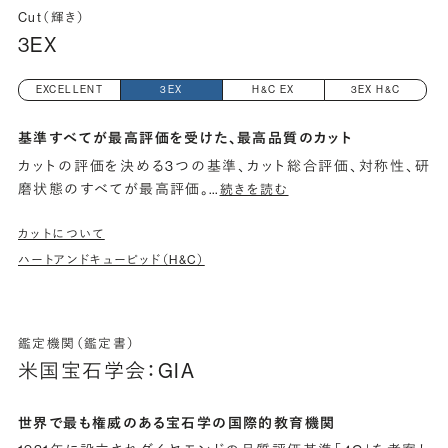
Cut（輝き）
3EX
EXCELLENT
3EX
H&C EX
3EX H&C
基準すべてが最高評価を受けた、最高品質のカット
カットの評価を決める3つの基準、カット総合評価、対称性、研
磨状態のすべてが最高評価。
…
続きを読む
カットについて
ハートアンドキューピッド（H&C）
鑑定機関（鑑定書）
米国宝石学会：GIA
世界で最も権威のある宝石学の国際的教育機関