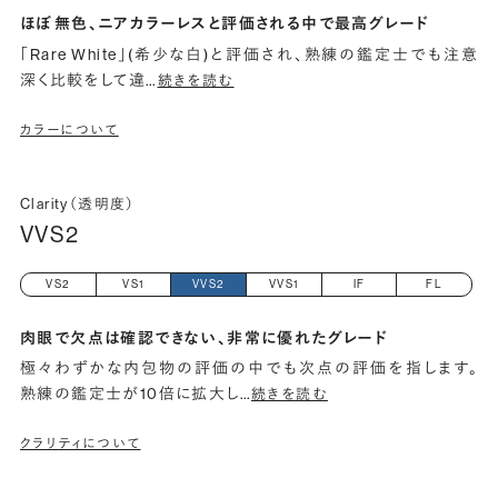
ほぼ無色、ニアカラーレスと評価される中で最高グレード
「Rare White」(希少な白)と評価され、熟練の鑑定士でも注意
深く比較をして違
…
続きを読む
カラーについて
Clarity（透明度）
VVS2
VS2
VS1
VVS2
VVS1
IF
FL
肉眼で欠点は確認できない、非常に優れたグレード
極々わずかな内包物の評価の中でも次点の評価を指します。
熟練の鑑定士が10倍に拡大し
…
続きを読む
クラリティについて