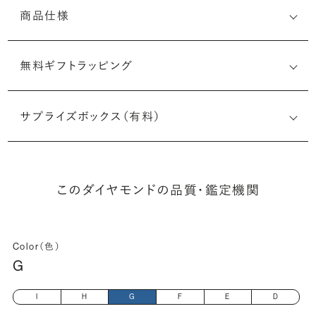
商品仕様
無料ギフトラッピング
2506056494
サプライズボックス（有料）
(最小直径-最大直径×深さ)
このダイヤモンドの品質・鑑定機関
Color（色）
G
I
H
G
F
E
D