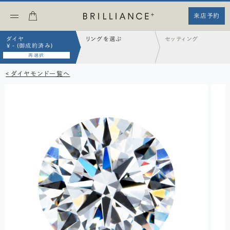
来店予約
ダイヤ
リングを選ぶ
セッティング
¥ - (御成約済み)
再選択
< ダイヤモンド一覧へ