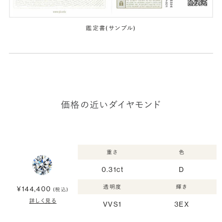
鑑定書(サンプル)
価格の近いダイヤモンド
重さ
色
0.31ct
D
透明度
輝き
¥144,400
(税込)
詳しく見る
VVS1
3EX