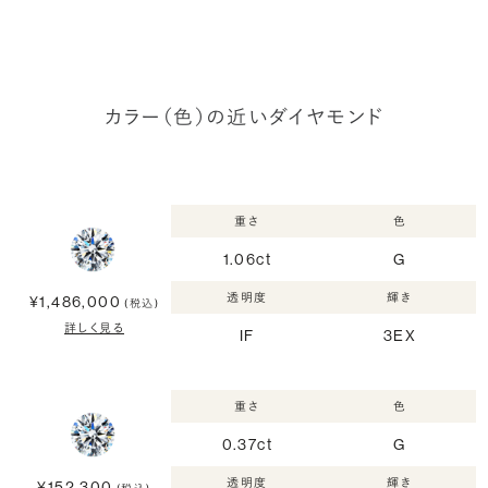
カラー（色）の近いダイヤモンド
重さ
色
1.06ct
G
透明度
輝き
¥1,486,000
(税込)
詳しく見る
IF
3EX
重さ
色
0.37ct
G
透明度
輝き
¥152,300