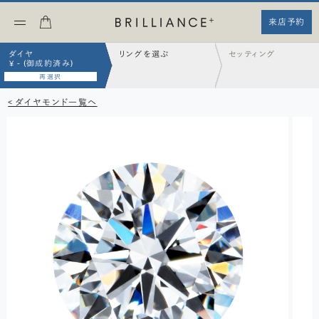
来店予約
ダイヤ
リングを選ぶ
セッティング
¥ - (御成約済み)
再選択
< ダイヤモンド一覧へ