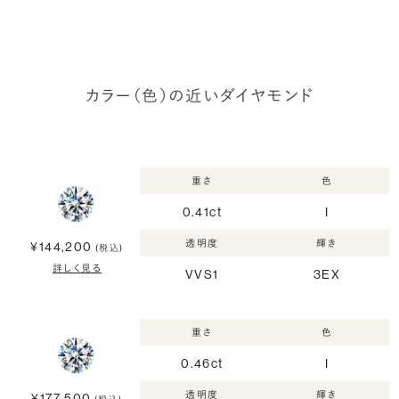
カラー（色）の近いダイヤモンド
重さ
色
0.41ct
I
透明度
輝き
¥144,200
(税込)
詳しく見る
VVS1
3EX
重さ
色
0.46ct
I
透明度
輝き
¥177,500