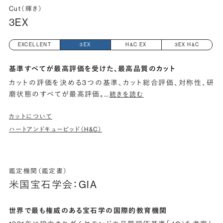
Cut（輝き）
3EX
EXCELLENT
3EX
H&C EX
3EX H&C
基準すべてが最高評価を受けた、最高品質のカット
カットの評価を決める3つの基準、カット総合評価、対称性、研
磨状態のすべてが最高評価。
…
続きを読む
カットについて
ハートアンドキューピッド（H&C）
鑑定機関（鑑定書）
米国宝石学会：GIA
世界で最も権威のある宝石学の国際的教育機関