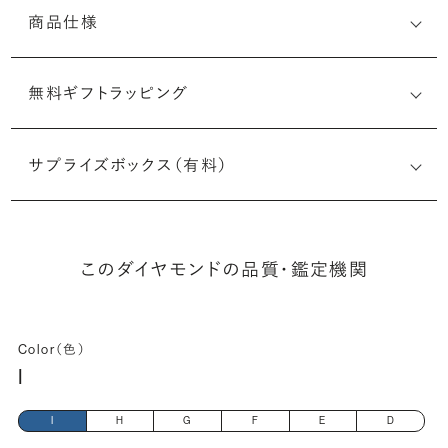
商品仕様
無料ギフトラッピング
3505050885
サプライズボックス（有料）
(最小直径-最大直径×深さ)
このダイヤモンドの品質・鑑定機関
Color（色）
I
I
H
G
F
E
D