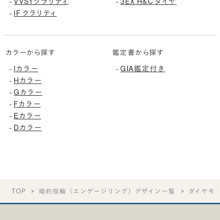
VVS1 クラリティ
3EX H&C ダイヤ
-
-
IF クラリティ
-
カラーから探す
鑑定書から探す
Iカラー
GIA鑑定付き
-
-
Hカラー
-
Gカラー
-
Fカラー
-
Eカラー
-
Dカラー
-
TOP
婚約指輪（エンゲージリング）デザイン一覧
ダイヤモ