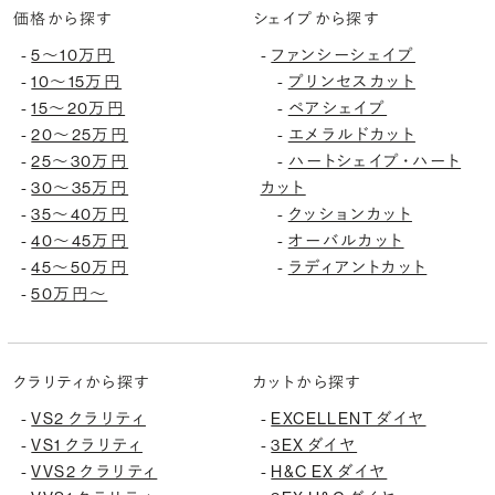
価格から探す
シェイプから探す
5〜10万円
ファンシーシェイプ
-
-
10〜15万円
プリンセスカット
-
-
15〜20万円
ペアシェイプ
-
-
20〜25万円
エメラルドカット
-
-
25〜30万円
ハートシェイプ・ハート
-
-
30〜35万円
カット
-
35〜40万円
クッションカット
-
-
40〜45万円
オーバルカット
-
-
45〜50万円
ラディアントカット
-
-
50万円〜
-
クラリティから探す
カットから探す
VS2 クラリティ
EXCELLENT ダイヤ
-
-
VS1 クラリティ
3EX ダイヤ
-
-
VVS2 クラリティ
H&C EX ダイヤ
-
-