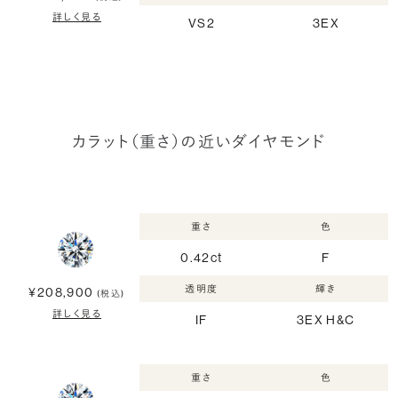
詳しく見る
VS2
3EX
カラット（重さ）の近いダイヤモンド
重さ
色
0.42ct
F
透明度
輝き
¥208,900
(税込)
詳しく見る
IF
3EX H&C
重さ
色