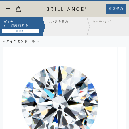
来店予約
ダイヤ
リングを選ぶ
セッティング
¥ - (御成約済み)
再選択
< ダイヤモンド一覧へ