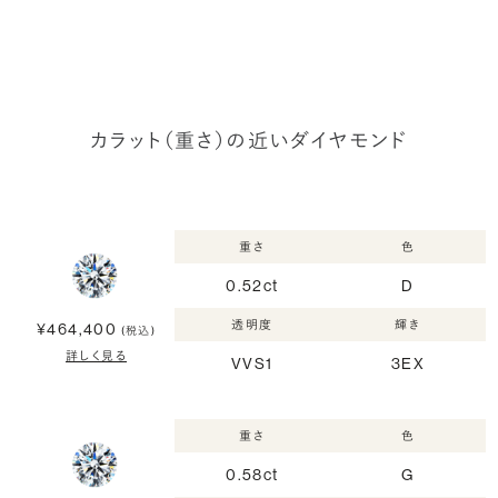
カラット（重さ）の近いダイヤモンド
重さ
色
0.52ct
D
透明度
輝き
¥464,400
(税込)
詳しく見る
VVS1
3EX
重さ
色
0.58ct
G