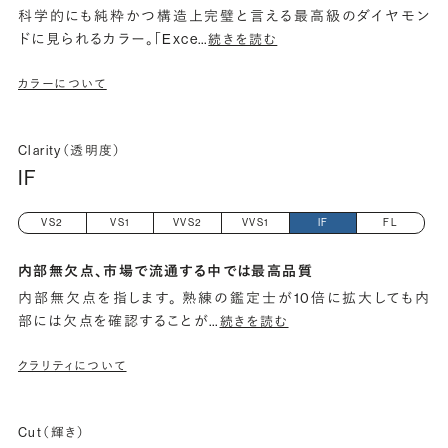
科学的にも純粋かつ構造上完璧と言える最高級のダイヤモン
ドに見られるカラー。「Exce
…
続きを読む
カラーについて
Clarity（透明度）
IF
VS2
VS1
VVS2
VVS1
IF
FL
内部無欠点、市場で流通する中では最高品質
内部無欠点を指します。 熟練の鑑定士が10倍に拡大しても内
部には欠点を確認することが
…
続きを読む
クラリティについて
Cut（輝き）