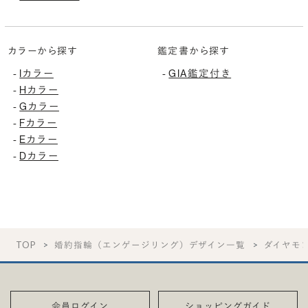
カラーから探す
鑑定書から探す
Iカラー
GIA鑑定付き
-
-
Hカラー
-
Gカラー
-
Fカラー
-
Eカラー
-
Dカラー
-
TOP
婚約指輪（エンゲージリング）デザイン一覧
ダイヤモ
会員ログイン
ショッピングガイド