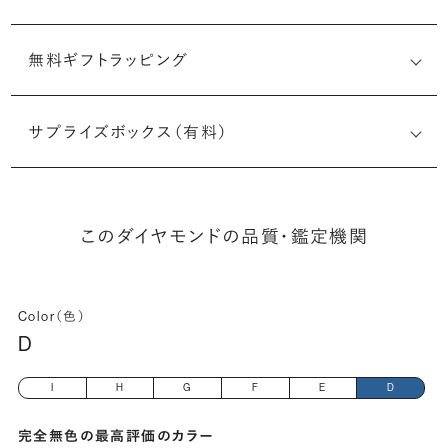
無料ギフトラッピング
7496870878
サプライズボックス（有料）
(最小直径-最大直径×深さ)
このダイヤモンドの品質・鑑定機関
Color（色）
D
I
H
G
F
E
D
完全無色の最高評価のカラー