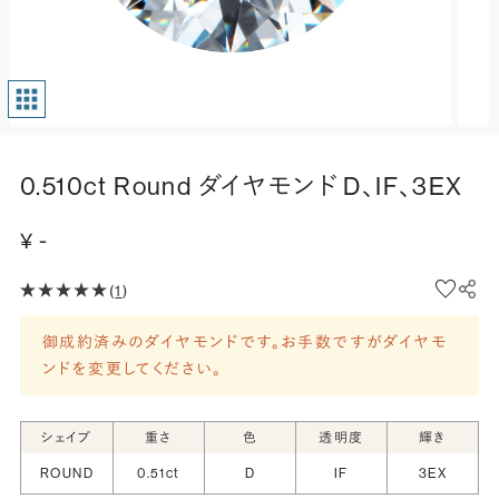
0.510ct Round ダイヤモンド D、IF、3EX
¥ -
(
1
)
御成約済みのダイヤモンドです。お手数ですがダイヤモ
ンドを変更してください。
シェイプ
重さ
色
透明度
輝き
ROUND
0.51ct
D
IF
3EX