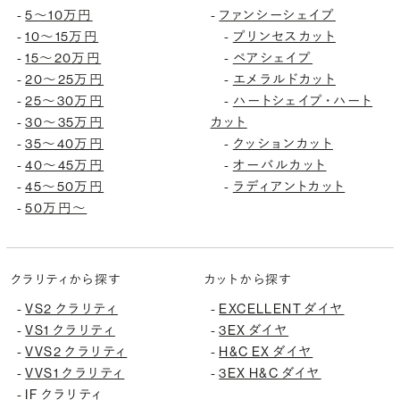
5〜10万円
ファンシーシェイプ
-
-
10〜15万円
プリンセスカット
-
-
15〜20万円
ペアシェイプ
-
-
20〜25万円
エメラルドカット
-
-
25〜30万円
ハートシェイプ・ハート
-
-
30〜35万円
カット
-
35〜40万円
クッションカット
-
-
40〜45万円
オーバルカット
-
-
45〜50万円
ラディアントカット
-
-
50万円〜
-
クラリティから探す
カットから探す
VS2 クラリティ
EXCELLENT ダイヤ
-
-
VS1 クラリティ
3EX ダイヤ
-
-
VVS2 クラリティ
H&C EX ダイヤ
-
-
VVS1 クラリティ
3EX H&C ダイヤ
-
-
IF クラリティ
-