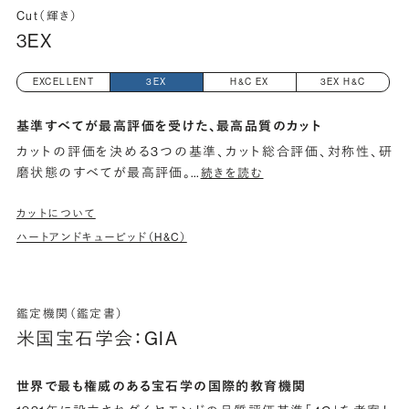
Cut（輝き）
3EX
EXCELLENT
3EX
H&C EX
3EX H&C
基準すべてが最高評価を受けた、最高品質のカット
カットの評価を決める3つの基準、カット総合評価、対称性、研
磨状態のすべてが最高評価。
…
続きを読む
カットについて
ハートアンドキューピッド（H&C）
鑑定機関（鑑定書）
米国宝石学会：GIA
世界で最も権威のある宝石学の国際的教育機関