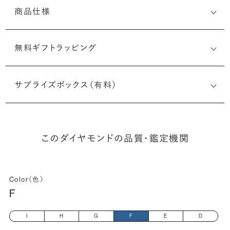
商品仕様
無料ギフトラッピング
5493751326
サプライズボックス（有料）
(最小直径-最大直径×深さ)
このダイヤモンドの品質・鑑定機関
Color（色）
F
I
H
G
F
E
D