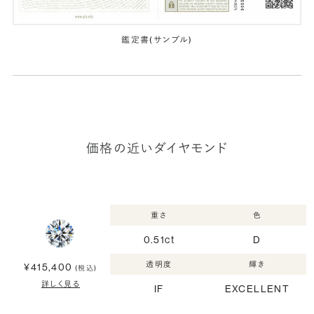
鑑定書(サンプル)
価格の近いダイヤモンド
重さ
色
0.51ct
D
透明度
輝き
¥415,400
(税込)
詳しく見る
IF
EXCELLENT