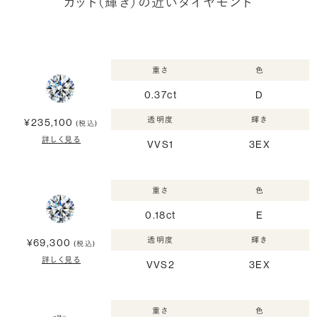
カット（輝き）の近いダイヤモンド
重さ
色
0.37ct
D
透明度
輝き
¥235,100
(税込)
詳しく見る
VVS1
3EX
重さ
色
0.18ct
E
透明度
輝き
¥69,300
(税込)
詳しく見る
VVS2
3EX
重さ
色