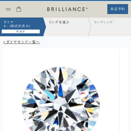
来店予約
ダイヤ
リングを選ぶ
セッティング
¥ - (御成約済み)
再選択
< ダイヤモンド一覧へ