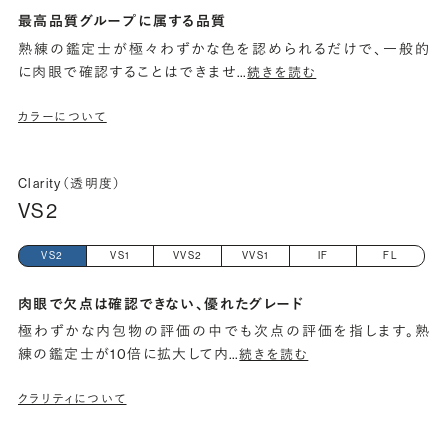
最高品質グループに属する品質
熟練の鑑定士が極々わずかな色を認められるだけで、一般的
に肉眼で確認することはできませ
…
続きを読む
カラーについて
Clarity（透明度）
VS2
VS2
VS1
VVS2
VVS1
IF
FL
肉眼で欠点は確認できない、優れたグレード
極わずかな内包物の評価の中でも次点の評価を指します。熟
練の鑑定士が10倍に拡大して内
…
続きを読む
クラリティについて