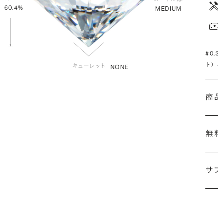
60.4%
MEDIUM
#0
ト）
NONE
商
無
サ
(最