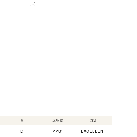
ル)
色
透明度
輝き
D
VVS1
EXCELLENT