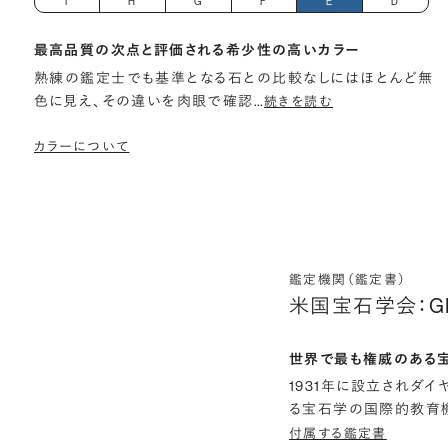
I
H
G
F
E
D
最高品質の次点と評価される希少性の高いカラー
熟練の鑑定士でも基準となる石との比較なしにはほとんど無
色に見え、その違いを肉眼で確認
…
続きを読む
カラーについて
鑑定機関（鑑定書）
米国宝石学会：G
世界で最も権威のある
1931年に設立されダ
る宝石学の国際的教育機
付属する鑑定書