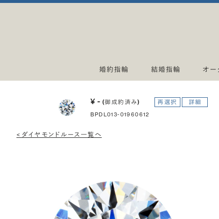
婚約指輪
結婚指輪
オー
¥ -
(御成約済み)
再選択
詳細
BPDL013-01960612
< ダイヤモンドルース一覧へ