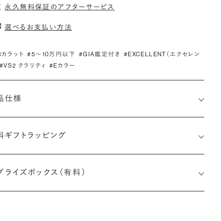
永久無料保証のアフターサービス
選べるお支払い方法
.3カラット
#5〜10万円以下
#GIA鑑定付き
#EXCELLENT（エクセレン
#VS2 クラリティ
#Eカラー
品仕様
料ギフトラッピング
6491565575
プライズボックス（有料）
小直径-最大直径×深さ)