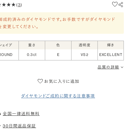
(
3
)
御成約済みのダイヤモンドです。お手数ですがダイヤモンド
を変更してください。
シェイプ
重さ
色
透明度
輝き
ROUND
0.3ct
E
VS2
EXCELLENT
品質の詳細
お気に入りに追加
ダイヤモンドご成約に関する注意事項
全国一律送料無料
30日間返品保証