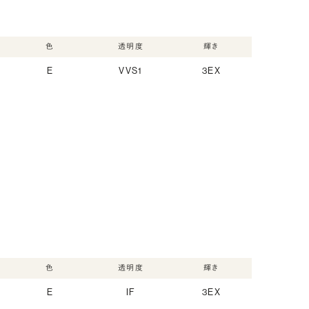
色
透明度
輝き
E
VVS1
3EX
色
透明度
輝き
E
IF
3EX