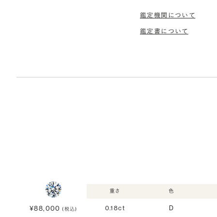
鑑定機関について
鑑定書について
重さ
色
¥88,000
0.18ct
D
(税込)