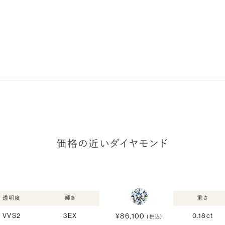
価格の近いダイヤモンド
透明度
輝き
重さ
¥86,100
VVS2
3EX
0.18ct
(税込)