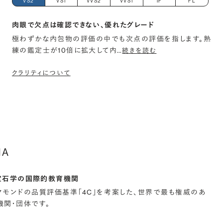
VS2
VS1
VVS2
VVS1
IF
FL
肉眼で欠点は確認できない、優れたグレード
極わずかな内包物の評価の中でも次点の評価を指します。熟
練の鑑定士が10倍に拡大して内
…
続きを読む
クラリティについて
IA
宝石学の国際的教育機関
イヤモンドの品質評価基準「4C」を考案した、世界で最も権威のあ
関・団体です。