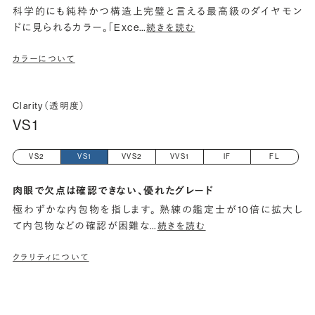
科学的にも純粋かつ構造上完璧と言える最高級のダイヤモン
ドに見られるカラー。「Exce
…
続きを読む
カラーについて
Clarity（透明度）
VS1
VS2
VS1
VVS2
VVS1
IF
FL
肉眼で欠点は確認できない、優れたグレード
極わずかな内包物を指します。 熟練の鑑定士が10倍に拡大し
て内包物などの確認が困難な
…
続きを読む
クラリティについて