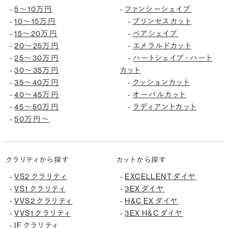
5〜10万円
ファンシーシェイプ
-
-
10〜15万円
プリンセスカット
-
-
15〜20万円
ペアシェイプ
-
-
20〜25万円
エメラルドカット
-
-
25〜30万円
ハートシェイプ・ハート
-
-
30〜35万円
カット
-
35〜40万円
クッションカット
-
-
40〜45万円
オーバルカット
-
-
45〜50万円
ラディアントカット
-
-
50万円〜
-
クラリティから探す
カットから探す
VS2 クラリティ
EXCELLENT ダイヤ
-
-
VS1 クラリティ
3EX ダイヤ
-
-
VVS2 クラリティ
H&C EX ダイヤ
-
-
VVS1 クラリティ
3EX H&C ダイヤ
-
-
IF クラリティ
-