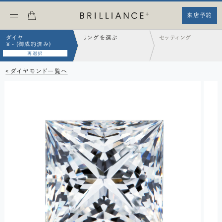
来店予約
ダイヤ
リングを選ぶ
セッティング
¥ - (御成約済み)
再選択
< ダイヤモンド一覧へ