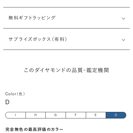
無料ギフトラッピング
6491703642
サプライズボックス（有料）
(長さx幅×深さ)
このダイヤモンドの品質・鑑定機関
Color（色）
D
I
H
G
F
E
D
完全無色の最高評価のカラー