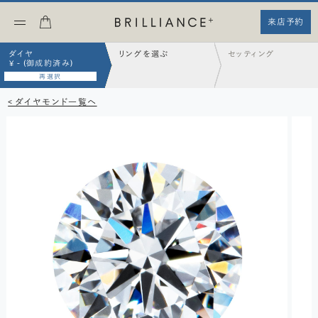
来店予約
ダイヤ
リングを選ぶ
セッティング
¥ - (御成約済み)
再選択
< ダイヤモンド一覧へ