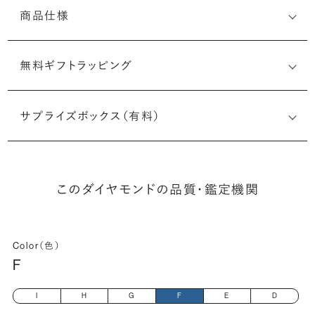
商品仕様
無料ギフトラッピング
1498210629
サプライズボックス（有料）
(最小直径-最大直径×深さ)
このダイヤモンドの品質・鑑定機関
Color（色）
F
I
H
G
F
E
D