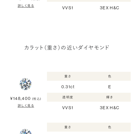
詳しく見る
VVS1
3EX H&C
カラット（重さ）の近いダイヤモンド
重さ
色
0.31ct
E
透明度
輝き
¥148,400
(税込)
詳しく見る
VVS1
3EX H&C
重さ
色