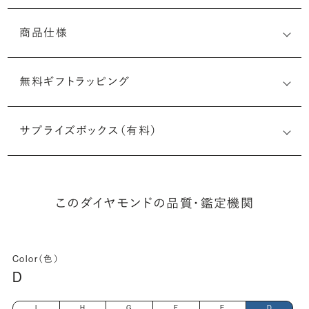
商品仕様
無料ギフトラッピング
(最小直径-最大直径×深さ)
サプライズボックス（有料）
このダイヤモンドの品質・鑑定機関
Color（色）
D
I
H
G
F
E
D