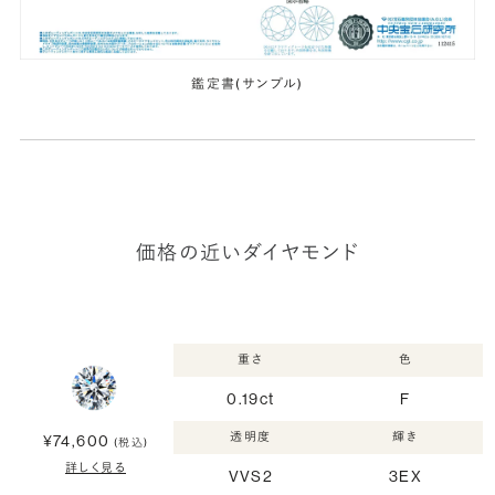
鑑定書(サンプル)
価格の近いダイヤモンド
重さ
色
0.19ct
F
透明度
輝き
¥74,600
(税込)
詳しく見る
VVS2
3EX