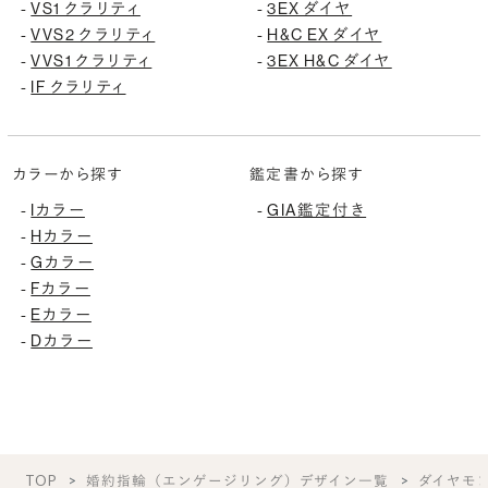
-
VS1 クラリティ
-
3EX ダイヤ
-
VVS2 クラリティ
-
H&C EX ダイヤ
-
VVS1 クラリティ
-
3EX H&C ダイヤ
-
IF クラリティ
カラーから探す
鑑定書から探す
-
Iカラー
-
GIA鑑定付き
-
Hカラー
-
Gカラー
-
Fカラー
-
Eカラー
-
Dカラー
TOP
婚約指輪（エンゲージリング）デザイン一覧
ダイヤモ