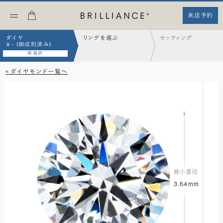
来店予約
ダイヤ
リングを選ぶ
セッティング
¥ - (御成約済み)
再選択
< ダイヤモンド一覧へ
3.64mm