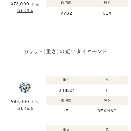
透明度
輝き
¥73,000
(税込)
詳しく見る
VVS2
3EX
カラット（重さ）の近いダイヤモンド
重さ
色
0.188ct
F
透明度
輝き
¥98,600
(税込)
詳しく見る
IF
3EX H&C
重さ
色