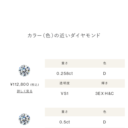
カラー（色）の近いダイヤモンド
重さ
色
0.258ct
D
透明度
輝き
¥112,800
(税込)
詳しく見る
VS1
3EX H&C
重さ
色
0.5ct
D