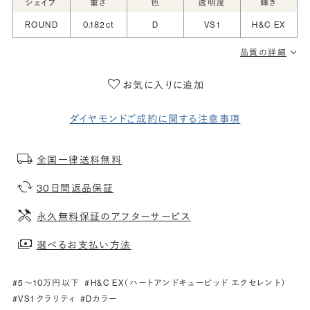
シェイプ
重さ
色
透明度
輝き
ROUND
0.182ct
D
VS1
H&C EX
品質の詳細
お気に入りに追加
ダイヤモンドご成約に関する注意事項
全国一律送料無料
30日間返品保証
永久無料保証のアフターサービス
選べるお支払い方法
#5〜10万円以下
#H&C EX（ハートアンドキューピッド エクセレント）
#VS1 クラリティ
#Dカラー