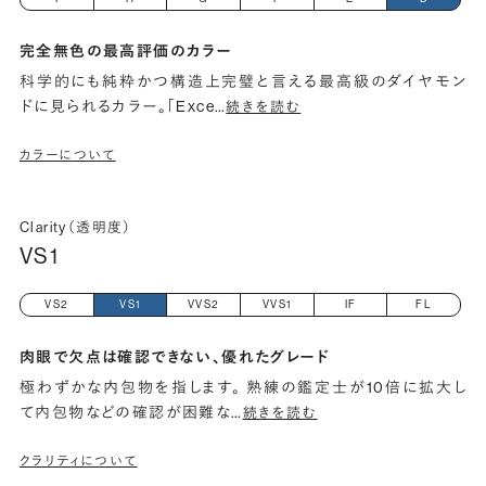
完全無色の最高評価のカラー
科学的にも純粋かつ構造上完璧と言える最高級のダイヤモン
ドに見られるカラー。「Exce
…
続きを読む
カラーについて
Clarity（透明度）
VS1
VS2
VS1
VVS2
VVS1
IF
FL
肉眼で欠点は確認できない、優れたグレード
極わずかな内包物を指します。 熟練の鑑定士が10倍に拡大し
て内包物などの確認が困難な
…
続きを読む
クラリティについて