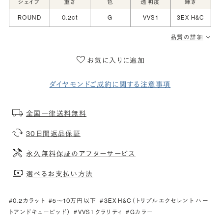
シェイプ
重さ
色
透明度
輝き
ROUND
0.2ct
G
VVS1
3EX H&C
品質の詳細
お気に入りに追加
ダイヤモンドご成約に関する注意事項
全国一律送料無料
30日間返品保証
永久無料保証のアフターサービス
選べるお支払い方法
#0.2カラット
#5〜10万円以下
#3EX H&C（トリプルエクセレント ハー
トアンドキューピッド）
#VVS1 クラリティ
#Gカラー