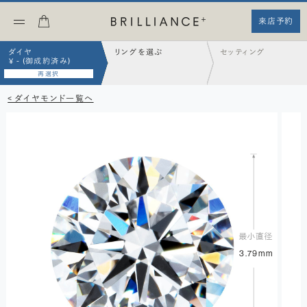
来店予約
ダイヤ
リングを選ぶ
セッティング
¥ - (御成約済み)
再選択
< ダイヤモンド一覧へ
3.79mm