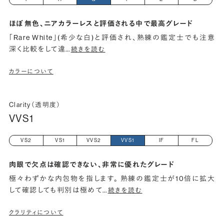
ほぼ無色、ニアカラーレスと評価される中で最高グレード
「Rare White」(希少な白)と評価され、熟練の鑑定士でも注意
深く比較をして違
…
続きを読む
カラーについて
Clarity（透明度）
VVS1
VS2
VS1
VVS2
VVS1
IF
FL
肉眼で欠点は確認できない、非常に優れたグレード
極々わずかな内包物を指します。 熟練の鑑定士が10倍に拡大
して確認しても判別は極めて
…
続きを読む
クラリティについて