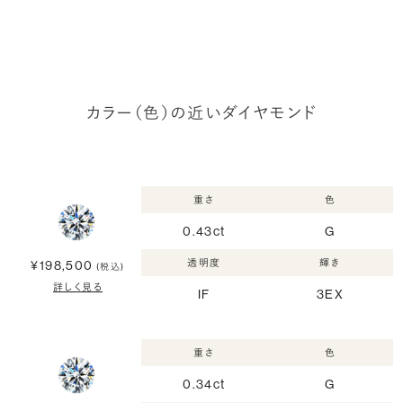
カラー（色）の近いダイヤモンド
重さ
色
0.43ct
G
透明度
輝き
¥198,500
(税込)
詳しく見る
IF
3EX
重さ
色
0.34ct
G