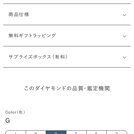
商品仕様
無料ギフトラッピング
(最小直径-最大直径×深さ)
サプライズボックス（有料）
このダイヤモンドの品質・鑑定機関
Color（色）
G
I
H
G
F
E
D