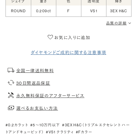
シェイプ
重さ
色
透明度
輝き
ROUND
0.209ct
F
VS1
3EX H&C
品質の詳細
お気に入りに追加
ダイヤモンドご成約に関する注意事項
全国一律送料無料
30日間返品保証
永久無料保証のアフターサービス
選べるお支払い方法
#0.2カラット
#5〜10万円以下
#3EX H&C（トリプルエクセレント ハー
トアンドキューピッド）
#VS1 クラリティ
#Fカラー