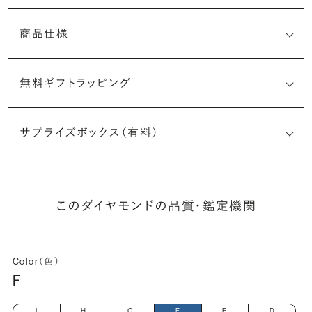
商品仕様
無料ギフトラッピング
(最小直径-最大直径×深さ)
サプライズボックス（有料）
このダイヤモンドの品質・鑑定機関
Color（色）
F
I
H
G
F
E
D