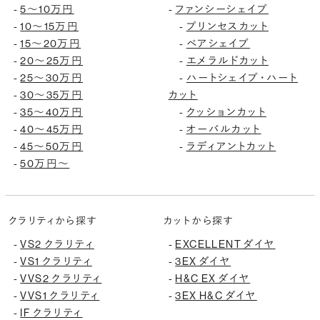
5〜10万円
ファンシーシェイプ
-
-
10〜15万円
プリンセスカット
-
-
15〜20万円
ペアシェイプ
-
-
20〜25万円
エメラルドカット
-
-
25〜30万円
ハートシェイプ・ハート
-
-
30〜35万円
カット
-
35〜40万円
クッションカット
-
-
40〜45万円
オーバルカット
-
-
45〜50万円
ラディアントカット
-
-
50万円〜
-
クラリティから探す
カットから探す
VS2 クラリティ
EXCELLENT ダイヤ
-
-
VS1 クラリティ
3EX ダイヤ
-
-
VVS2 クラリティ
H&C EX ダイヤ
-
-
VVS1 クラリティ
3EX H&C ダイヤ
-
-
IF クラリティ
-