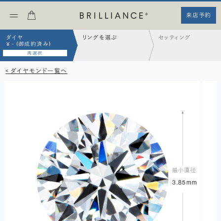
来店予約
ダイヤ
リングを選ぶ
セッティング
¥ - (御成約済み)
再選択
< ダイヤモンド一覧へ
3.85mm