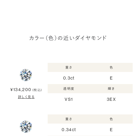
カラー（色）の近いダイヤモンド
重さ
色
0.3ct
E
透明度
輝き
¥134,200
(税込)
詳しく見る
VS1
3EX
重さ
色
0.34ct
E