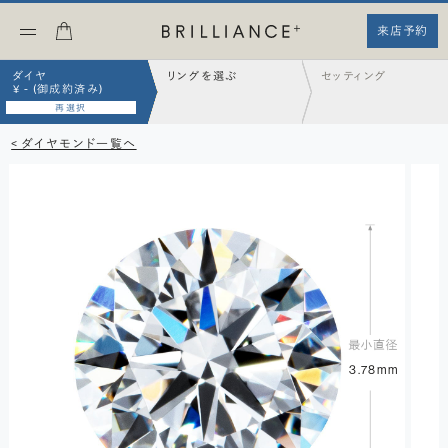
来店予約
ダイヤ
リングを選ぶ
セッティング
¥ - (御成約済み)
再選択
< ダイヤモンド一覧へ
3.78mm