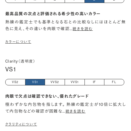
最高品質の次点と評価される希少性の高いカラー
熟練の鑑定士でも基準となる石との比較なしにはほとんど無
色に見え、その違いを肉眼で確認
…
続きを読む
カラーについて
Clarity（透明度）
VS1
VS2
VS1
VVS2
VVS1
IF
FL
肉眼で欠点は確認できない、優れたグレード
極わずかな内包物を指します。 熟練の鑑定士が10倍に拡大し
て内包物などの確認が困難な
…
続きを読む
クラリティについて