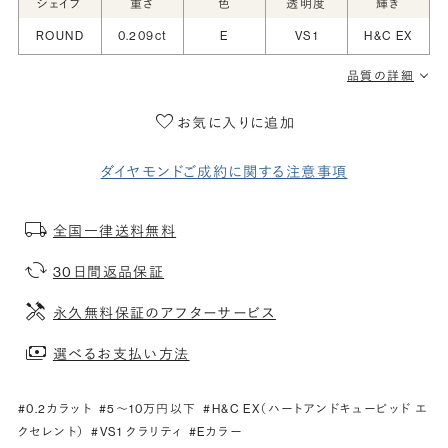
シェイプ
重さ
色
透明度
輝き
ROUND
0.209ct
E
VS1
H&C EX
品質の詳細
お気に入りに追加
ダイヤモンドご成約に関する注意事項
全国一律送料無料
30日間返品保証
永久無料保証のアフターサービス
選べるお支払い方法
#0.2カラット
#5〜10万円以下
#H&C EX（ハートアンドキューピッド エ
クセレント）
#VS1 クラリティ
#Eカラー