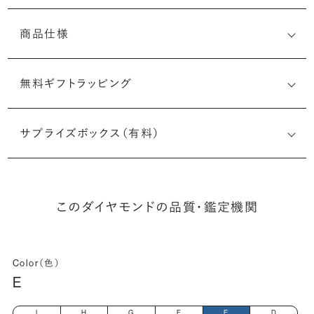
商品仕様
無料ギフトラッピング
(最小直径-最大直径×深さ)
サプライズボックス（有料）
このダイヤモンドの品質・鑑定機関
Color（色）
E
I
H
G
F
E
D