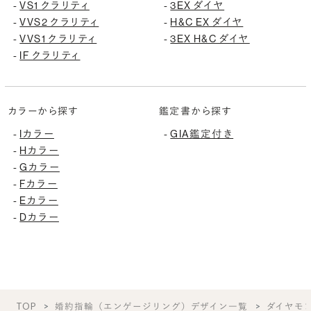
VS1 クラリティ
3EX ダイヤ
-
-
VVS2 クラリティ
H&C EX ダイヤ
-
-
VVS1 クラリティ
3EX H&C ダイヤ
-
-
IF クラリティ
-
カラーから探す
鑑定書から探す
Iカラー
GIA鑑定付き
-
-
Hカラー
-
Gカラー
-
Fカラー
-
Eカラー
-
Dカラー
-
TOP
婚約指輪（エンゲージリング）デザイン一覧
ダイヤモ