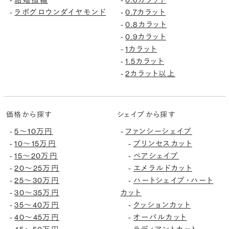
ラボグロウンダイヤモンド
0.7カラット
-
-
0.8カラット
-
0.9カラット
-
1カラット
-
1.5カラット
-
2カラット以上
-
価格から探す
シェイプから探す
5〜10万円
ファンシーシェイプ
-
-
10〜15万円
プリンセスカット
-
-
15〜20万円
ペアシェイプ
-
-
20〜25万円
エメラルドカット
-
-
25〜30万円
ハートシェイプ・ハート
-
-
30〜35万円
カット
-
35〜40万円
クッションカット
-
-
40〜45万円
オーバルカット
-
-