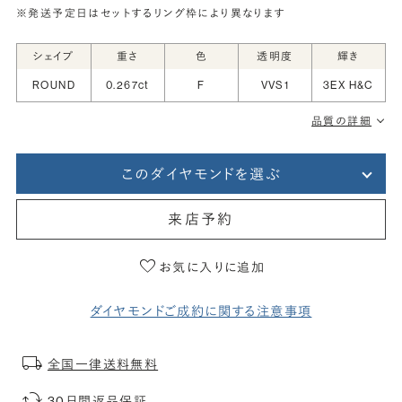
※発送予定日はセットするリング枠により異なります
シェイプ
重さ
色
透明度
輝き
ROUND
0.267ct
F
VVS1
3EX H&C
品質の詳細
このダイヤモンドを選ぶ
来店予約
お気に入りに追加
ダイヤモンドご成約に関する注意事項
全国一律送料無料
30日間返品保証