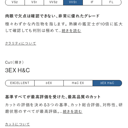
VS2
VS1
VVS2
VVS1
IF
FL
肉眼で欠点は確認できない、非常に優れたグレード
極々わずかな内包物を指します。 熟練の鑑定士が10倍に拡大
して確認しても判別は極めて
…
続きを読む
クラリティについて
Cut（輝き）
3EX H&C
EXCELLENT
3EX
H&C EX
3EX H&C
基準すべてが最高評価を受けた、最高品質のカット
カットの評価を決める3つの基準、カット総合評価、対称性、研
磨状態のすべてが最高評価。
…
続きを読む
カットについて