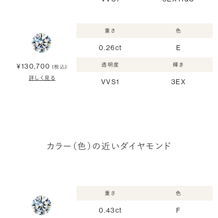
重さ
色
0.26ct
E
透明度
輝き
¥130,700
(税込)
詳しく見る
VVS1
3EX
カラー（色）の近いダイヤモンド
重さ
色
0.43ct
F