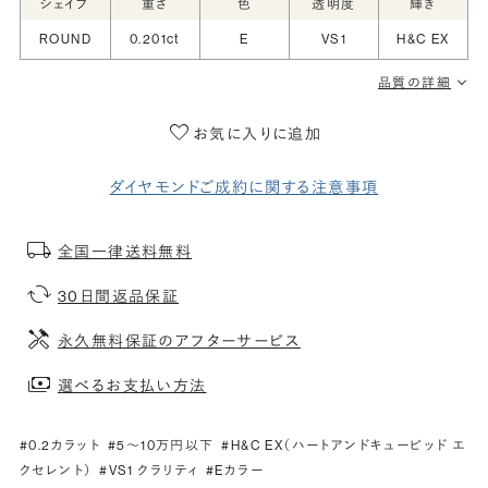
シェイプ
重さ
色
透明度
輝き
ROUND
0.201ct
E
VS1
H&C EX
品質の詳細
お気に入りに追加
ダイヤモンドご成約に関する注意事項
全国一律送料無料
30日間返品保証
永久無料保証のアフターサービス
選べるお支払い方法
#0.2カラット
#5〜10万円以下
#H&C EX（ハートアンドキューピッド エ
クセレント）
#VS1 クラリティ
#Eカラー