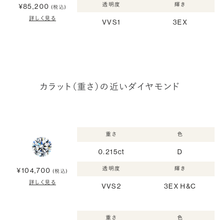
透明度
輝き
¥85,200
(税込)
詳しく見る
VVS1
3EX
カラット（重さ）の近いダイヤモンド
重さ
色
0.215ct
D
透明度
輝き
¥104,700
(税込)
詳しく見る
VVS2
3EX H&C
重さ
色