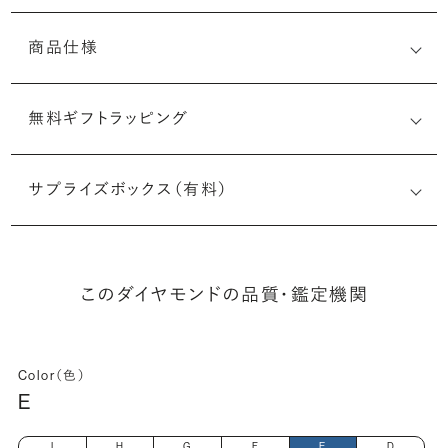
商品仕様
無料ギフトラッピング
(最小直径-最大直径×深さ)
サプライズボックス（有料）
このダイヤモンドの品質・鑑定機関
Color（色）
E
I
H
G
F
E
D