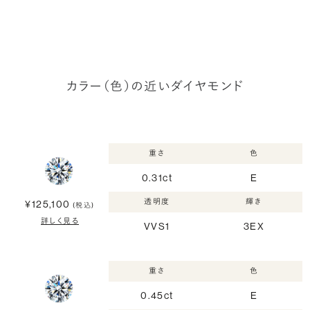
カラー（色）の近いダイヤモンド
重さ
色
0.31ct
E
透明度
輝き
¥125,100
(税込)
詳しく見る
VVS1
3EX
重さ
色
0.45ct
E