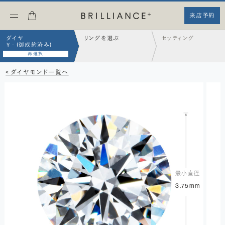
来店予約
ダイヤ
リングを選ぶ
セッティング
¥ - (御成約済み)
再選択
< ダイヤモンド一覧へ
3.75mm