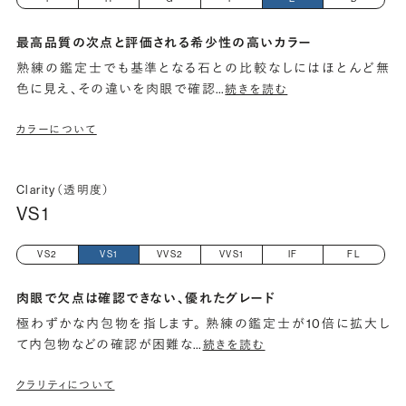
最高品質の次点と評価される希少性の高いカラー
熟練の鑑定士でも基準となる石との比較なしにはほとんど無
色に見え、その違いを肉眼で確認
…
続きを読む
カラーについて
Clarity（透明度）
VS1
VS2
VS1
VVS2
VVS1
IF
FL
肉眼で欠点は確認できない、優れたグレード
極わずかな内包物を指します。 熟練の鑑定士が10倍に拡大し
て内包物などの確認が困難な
…
続きを読む
クラリティについて