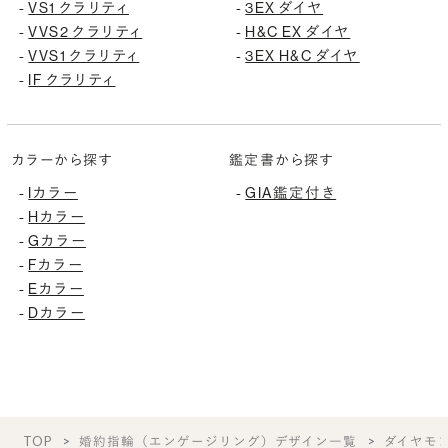
-
VS1 クラリティ
-
3EX ダイヤ
-
VVS2 クラリティ
-
H&C EX ダイヤ
-
VVS1 クラリティ
-
3EX H&C ダイヤ
-
IF クラリティ
カラーから探す
鑑定書から探す
-
Iカラー
-
GIA鑑定付き
-
Hカラー
-
Gカラー
-
Fカラー
-
Eカラー
-
Dカラー
TOP
婚約指輪（エンゲージリング）デザイン一覧
ダイヤモ