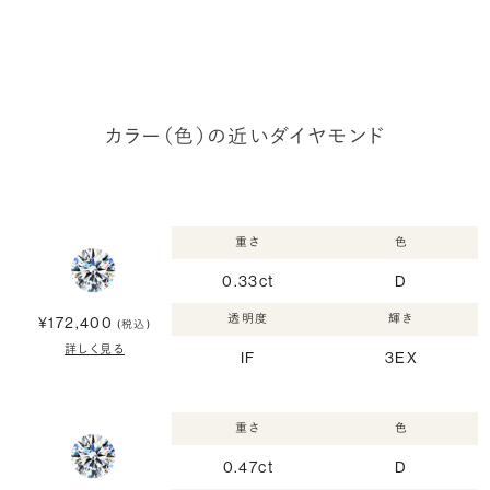
カラー（色）の近いダイヤモンド
重さ
色
0.33ct
D
透明度
輝き
¥172,400
(税込)
詳しく見る
IF
3EX
重さ
色
0.47ct
D