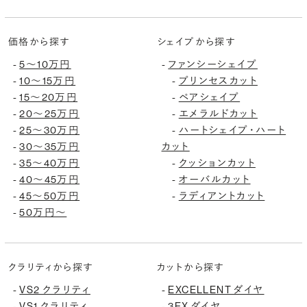
価格から探す
シェイプから探す
-
5〜10万円
-
ファンシーシェイプ
-
10〜15万円
-
プリンセスカット
-
15〜20万円
-
ペアシェイプ
-
20〜25万円
-
エメラルドカット
-
25〜30万円
-
ハートシェイプ・ハート
-
30〜35万円
カット
-
35〜40万円
-
クッションカット
-
40〜45万円
-
オーバルカット
-
45〜50万円
-
ラディアントカット
-
50万円〜
クラリティから探す
カットから探す
-
VS2 クラリティ
-
EXCELLENT ダイヤ
-
VS1 クラリティ
-
3EX ダイヤ