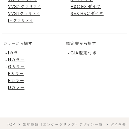
-
VVS2 クラリティ
-
H&C EX ダイヤ
-
VVS1 クラリティ
-
3EX H&C ダイヤ
-
IF クラリティ
カラーから探す
鑑定書から探す
-
Iカラー
-
GIA鑑定付き
-
Hカラー
-
Gカラー
-
Fカラー
-
Eカラー
-
Dカラー
TOP
婚約指輪（エンゲージリング）デザイン一覧
ダイヤモ