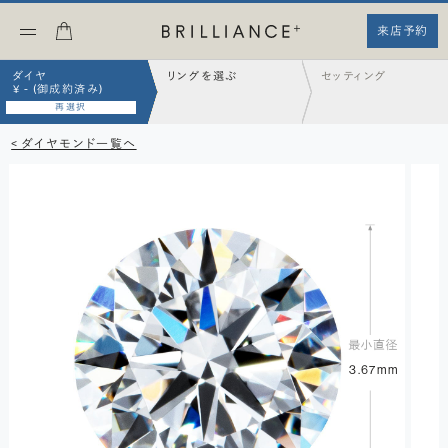
来店予約
ダイヤ
リングを選ぶ
セッティング
¥ - (御成約済み)
再選択
< ダイヤモンド一覧へ
3.67mm