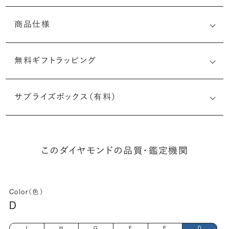
商品仕様
無料ギフトラッピング
(最小直径-最大直径×深さ)
サプライズボックス（有料）
このダイヤモンドの品質・鑑定機関
Color（色）
D
I
H
G
F
E
D