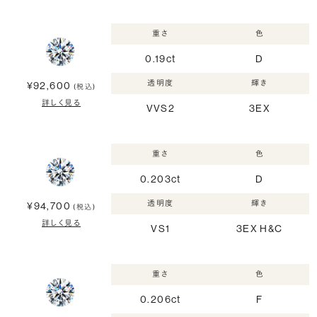
重さ
色
0.19ct
D
透明度
輝き
¥92,600
(税込)
詳しく見る
VVS2
3EX
重さ
色
0.203ct
D
透明度
輝き
¥94,700
(税込)
詳しく見る
VS1
3EX H&C
重さ
色
0.206ct
F