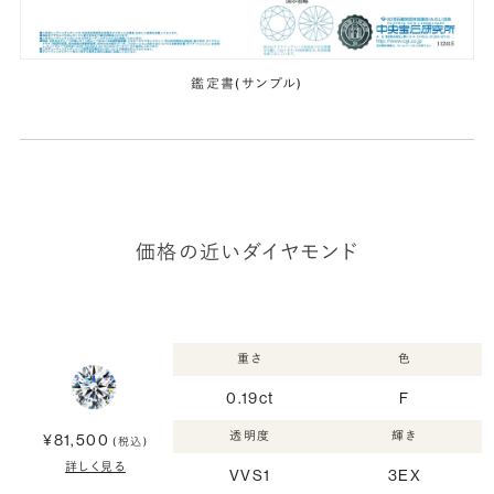
鑑定書(サンプル)
価格の近いダイヤモンド
重さ
色
0.19ct
F
透明度
輝き
¥81,500
(税込)
詳しく見る
VVS1
3EX