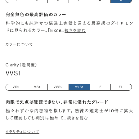
完全無色の最高評価のカラー
科学的にも純粋かつ構造上完璧と言える最高級のダイヤモン
ドに見られるカラー。「Exce
…
続きを読む
カラーについて
Clarity（透明度）
VVS1
VS2
VS1
VVS2
VVS1
IF
FL
肉眼で欠点は確認できない、非常に優れたグレード
極々わずかな内包物を指します。 熟練の鑑定士が10倍に拡大
して確認しても判別は極めて
…
続きを読む
クラリティについて