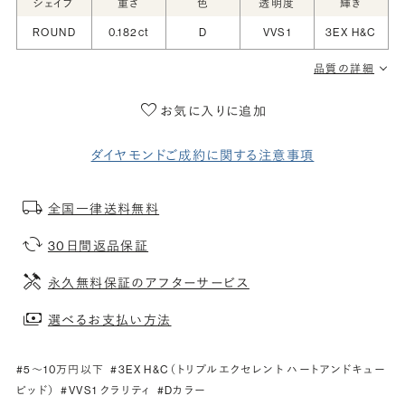
シェイプ
重さ
色
透明度
輝き
ROUND
0.182ct
D
VVS1
3EX H&C
品質の詳細
お気に入りに追加
ダイヤモンドご成約に関する注意事項
全国一律送料無料
30日間返品保証
永久無料保証のアフターサービス
選べるお支払い方法
#5〜10万円以下
#3EX H&C（トリプルエクセレント ハートアンドキュー
ピッド）
#VVS1 クラリティ
#Dカラー