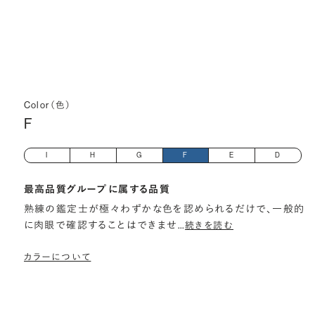
Color（色）
F
I
H
G
F
E
D
最高品質グループに属する品質
熟練の鑑定士が極々わずかな色を認められるだけで、一般的
に肉眼で確認することはできませ
…
続きを読む
カラーについて