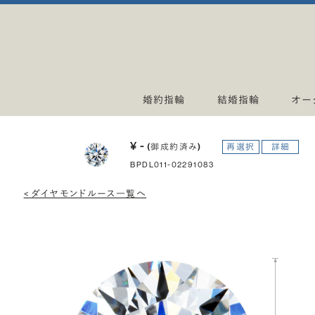
婚約指輪
結婚指輪
オー
¥ -
(御成約済み)
再選択
詳細
BPDL011-02291083
< ダイヤモンドルース一覧へ