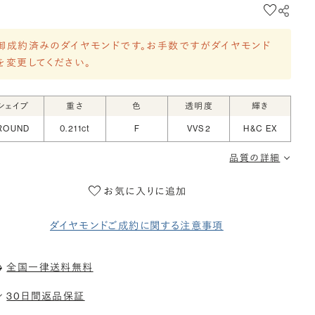
御成約済みのダイヤモンドです。お手数ですがダイヤモンド
を変更してください。
シェイプ
重さ
色
透明度
輝き
ROUND
0.211ct
F
VVS2
H&C EX
品質の詳細
お気に入りに追加
ダイヤモンドご成約に関する注意事項
全国一律送料無料
30日間返品保証