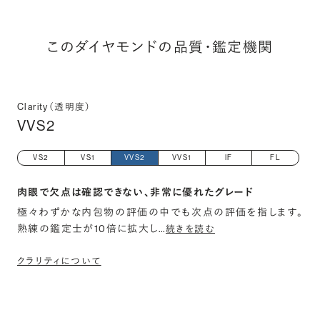
このダイヤモンドの品質・鑑定機関
Clarity（透明度）
VVS2
VS2
VS1
VVS2
VVS1
IF
FL
肉眼で欠点は確認できない、非常に優れたグレード
極々わずかな内包物の評価の中でも次点の評価を指します。
熟練の鑑定士が10倍に拡大し
…
続きを読む
クラリティについて