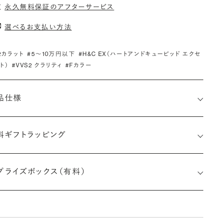
永久無料保証のアフターサービス
選べるお支払い方法
.2カラット
#5〜10万円以下
#H&C EX（ハートアンドキューピッド エクセ
ト）
#VVS2 クラリティ
#Fカラー
品仕様
料ギフトラッピング
小直径-最大直径×深さ)
プライズボックス（有料）