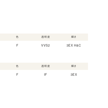
色
透明度
輝き
F
VVS2
3EX H&C
色
透明度
輝き
F
IF
3EX