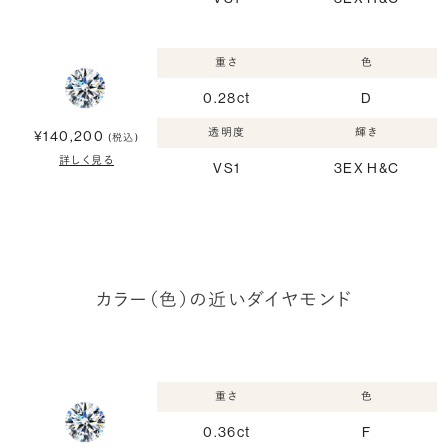
重さ
色
0.28ct
D
透明度
輝き
¥140,200
(税込)
詳しく見る
VS1
3EX H&C
カラー（色）の近いダイヤモンド
重さ
色
0.36ct
F