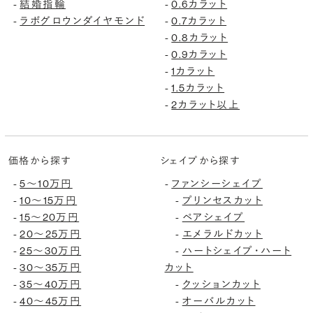
-
結婚指輪
-
0.6カラット
-
ラボグロウンダイヤモンド
-
0.7カラット
-
0.8カラット
-
0.9カラット
-
1カラット
-
1.5カラット
-
2カラット以上
価格から探す
シェイプから探す
-
5〜10万円
-
ファンシーシェイプ
-
10〜15万円
-
プリンセスカット
-
15〜20万円
-
ペアシェイプ
-
20〜25万円
-
エメラルドカット
-
25〜30万円
-
ハートシェイプ・ハート
-
30〜35万円
カット
-
35〜40万円
-
クッションカット
-
40〜45万円
-
オーバルカット