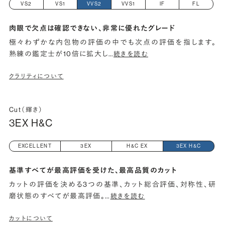
VS2
VS1
VVS2
VVS1
IF
FL
肉眼で欠点は確認できない、非常に優れたグレード
極々わずかな内包物の評価の中でも次点の評価を指します。
熟練の鑑定士が10倍に拡大し
…
続きを読む
クラリティについて
Cut（輝き）
3EX H&C
EXCELLENT
3EX
H&C EX
3EX H&C
基準すべてが最高評価を受けた、最高品質のカット
カットの評価を決める3つの基準、カット総合評価、対称性、研
磨状態のすべてが最高評価。
…
続きを読む
カットについて