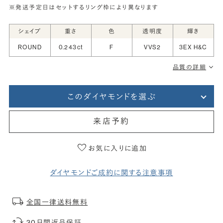
※発送予定日はセットするリング枠により異なります
シェイプ
重さ
色
透明度
輝き
ROUND
0.243ct
F
VVS2
3EX H&C
品質の詳細
このダイヤモンドを選ぶ
来店予約
お気に入りに追加
ダイヤモンドご成約に関する注意事項
全国一律送料無料
30日間返品保証