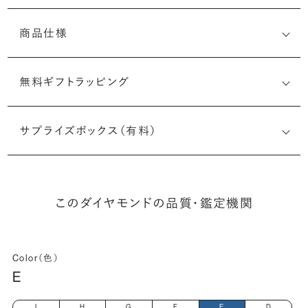
商品仕様
無料ギフトラッピング
2506424376
サプライズボックス（有料）
(最小直径-最大直径×深さ)
このダイヤモンドの品質・鑑定機関
Color（色）
E
I
H
G
F
E
D