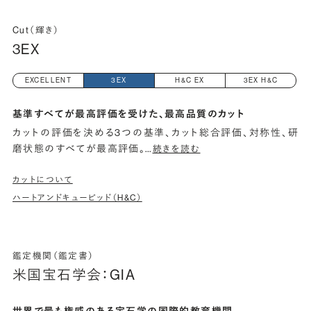
Cut（輝き）
3EX
EXCELLENT
3EX
H&C EX
3EX H&C
基準すべてが最高評価を受けた、最高品質のカット
カットの評価を決める3つの基準、カット総合評価、対称性、研
磨状態のすべてが最高評価。
…
続きを読む
カットについて
ハートアンドキューピッド（H&C）
鑑定機関（鑑定書）
米国宝石学会：GIA
世界で最も権威のある宝石学の国際的教育機関