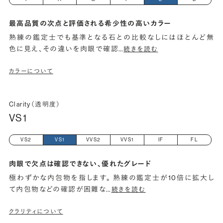
最高品質の次点と評価される希少性の高いカラー
熟練の鑑定士でも基準となる石との比較なしにはほとんど無
色に見え、その違いを肉眼で確認
…
続きを読む
カラーについて
Clarity（透明度）
VS1
VS2
VS1
VVS2
VVS1
IF
FL
肉眼で欠点は確認できない、優れたグレード
極わずかな内包物を指します。 熟練の鑑定士が10倍に拡大し
て内包物などの確認が困難な
…
続きを読む
クラリティについて