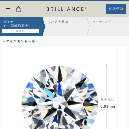
来店予約
ダイヤ
リングを選ぶ
セッティング
¥ - (御成約済み)
再選択
< ダイヤモンド一覧へ
6.53mm