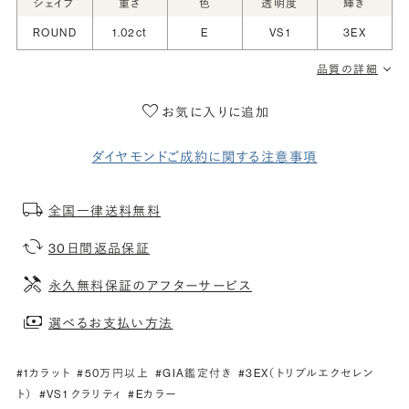
シェイプ
重さ
色
透明度
輝き
ROUND
1.02ct
E
VS1
3EX
品質の詳細
お気に入りに追加
ダイヤモンドご成約に関する注意事項
全国一律送料無料
30日間返品保証
永久無料保証のアフターサービス
選べるお支払い方法
#1カラット
#50万円以上
#GIA鑑定付き
#3EX（トリプルエクセレン
ト）
#VS1 クラリティ
#Eカラー