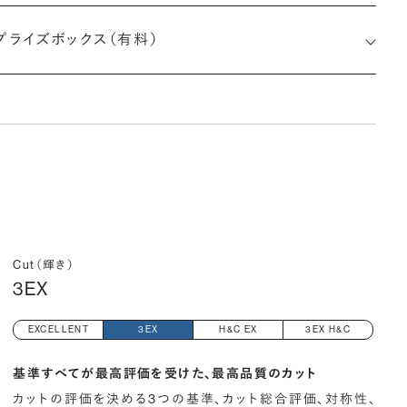
プライズボックス（有料）
小直径-最大直径×深さ)
Cut（輝き）
3EX
EXCELLENT
3EX
H&C EX
3EX H&C
基準すべてが最高評価を受けた、最高品質のカット
カットの評価を決める3つの基準、カット総合評価、対称性、