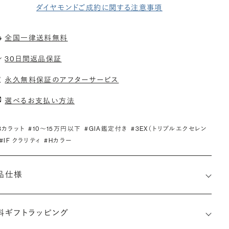
ダイヤモンドご成約に関する注意事項
全国一律送料無料
30日間返品保証
永久無料保証のアフターサービス
選べるお支払い方法
.3カラット
#10〜15万円以下
#GIA鑑定付き
#3EX（トリプルエクセレン
#IF クラリティ
#Hカラー
品仕様
料ギフトラッピング
5236621625