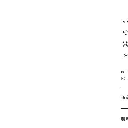
#0
ト）
商
無