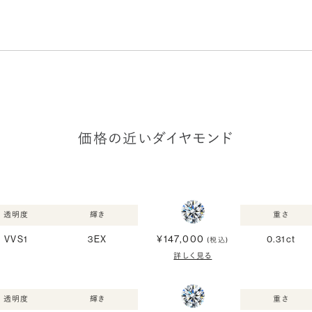
価格の近いダイヤモンド
透明度
輝き
重さ
¥147,000
VVS1
3EX
0.31ct
(税込)
詳しく見る
透明度
輝き
重さ