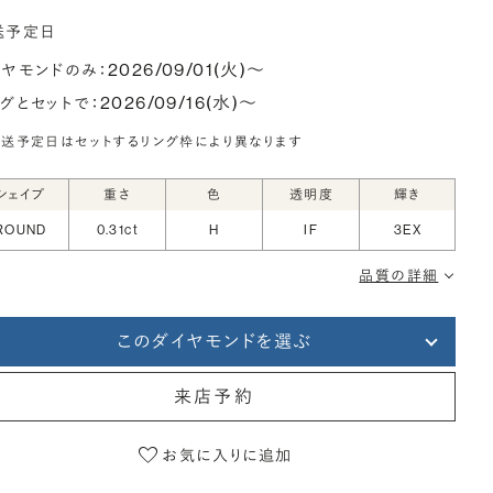
送予定日
2026/09/01(火)〜
イヤモンドのみ：
2026/09/16(水)〜
ングとセットで：
送予定日はセットするリング枠により異なります
シェイプ
重さ
色
透明度
輝き
ROUND
0.31ct
H
IF
3EX
品質の詳細
このダイヤモンドを選ぶ
来店予約
お気に入りに追加