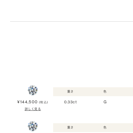
重さ
色
¥144,500
0.33ct
G
(税込)
詳しく見る
重さ
色