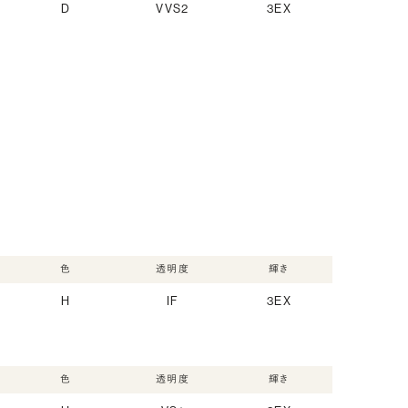
D
VVS2
3EX
色
透明度
輝き
H
IF
3EX
色
透明度
輝き