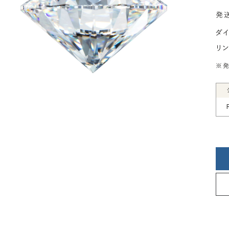
発
ダ
リ
※発