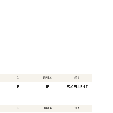
色
透明度
輝き
E
IF
EXCELLENT
色
透明度
輝き