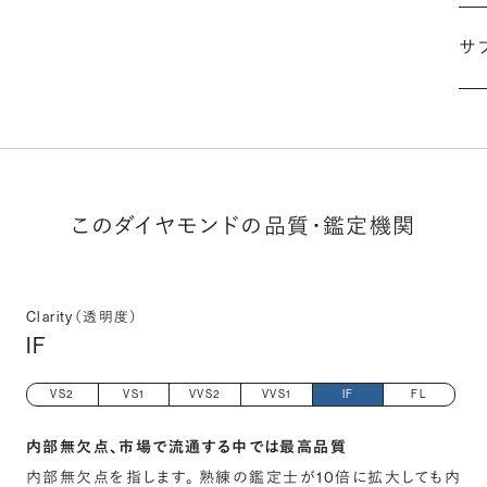
サ
(最
このダイヤモンドの品質・鑑定機関
Clarity（透明度）
IF
VS2
VS1
VVS2
VVS1
IF
FL
内部無欠点、市場で流通する中では最高品質
内部無欠点を指します。 熟練の鑑定士が10倍に拡大しても内