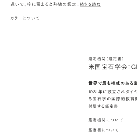
違いで、枠に留まると熟練の鑑定
…
続きを読む
カラーについて
鑑定機関（鑑定書）
米国宝石学会：G
世界で最も権威のある
1931年に設立されダ
る宝石学の国際的教育機
付属する鑑定書
鑑定機関について
鑑定書について