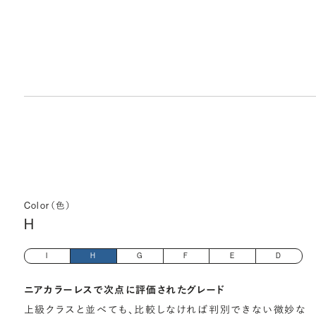
Color（色）
H
I
H
G
F
E
D
ニアカラーレスで次点に評価されたグレード
上級クラスと並べても、比較しなければ判別できない微妙な