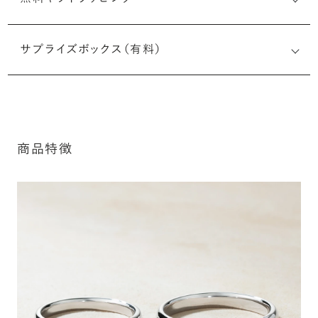
刻印メッセージ：半角英数字20文字まで刻印可能
結婚指輪の内側にお二人のイニシャルや記念日、メモリア
サプライズボックス（有料）
ルなメッセージを無料で刻印することができます。注文前だ
けでなく購入後の刻印も、リングに初めて施す初回の刻印
は、無料にて承ります（デザインによって刻印可能な文字数
が異なる場合があります。詳細は「商品仕様」欄をご確認く
ださい）。
商品特徴
詳しく見る
※最大・最小サイズを超えたお直しが難し
いデザインがございます。詳細はお問い合
わせください
シークレットストーン：指輪の内側に留める宝石のこ
アフターサービス詳細
と
指輪の内側に、誕生石やピンクダイヤモンドなど、お好みの
宝石を選んでセッティングすることができます。ショッピング
カート画面で、お好みの宝石をお選びください (有料)。