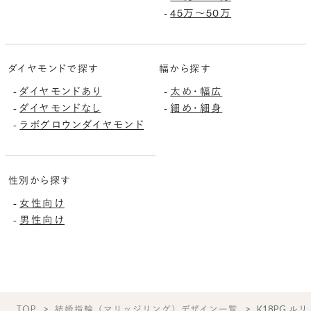
-
45万〜50万
ダイヤモンドで探す
幅から探す
-
ダイヤモンドあり
-
太め・幅広
-
ダイヤモンドなし
-
細め・細身
-
ラボグロウンダイヤモンド
性別から探す
-
女性向け
-
男性向け
TOP
結婚指輪（マリッジリング）デザイン一覧
K18PG ル