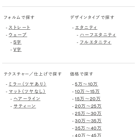
フォルムで探す
デザインタイプで探す
-
ストレート
-
エタニティ
-
ウェーブ
-
ハーフエタニティ
-
S字
-
フルエタニティ
-
V字
テクスチャー／仕上げで探す
価格で探す
-
ミラー（ツヤあり）
-
5万〜10万
-
マット（ツヤなし）
-
10万〜15万
-
ヘアーライン
-
15万〜20万
-
サティーン
-
20万〜25万
-
25万〜30万
-
30万〜35万
-
35万〜40万
-
40万〜45万