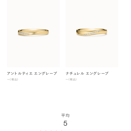
シ
〜（
アントルティエ エングレーブ
ナチュレル エングレーブ
〜（税込）
〜（税込）
平均
5