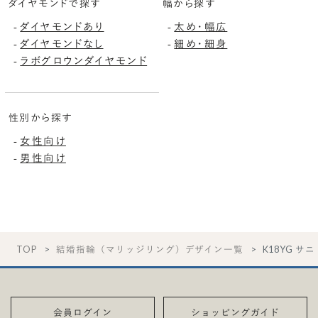
ダイヤモンドで探す
幅から探す
ダイヤモンドあり
太め・幅広
-
-
ダイヤモンドなし
細め・細身
-
-
ラボグロウンダイヤモンド
-
性別から探す
女性向け
-
男性向け
-
TOP
結婚指輪（マリッジリング）デザイン一覧
K18YG サニ
会員ログイン
ショッピングガイド