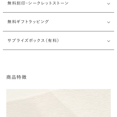
無料刻印・
シークレットストーン
無料ギフトラッピング
刻印メッセージ：半角英数字20文字まで刻印可能
結婚指輪の内側にお二人のイニシャルや記念日、メモリア
サプライズボックス（有料）
ルなメッセージを無料で刻印することができます。注文前だ
けでなく購入後の刻印も、リングに初めて施す初回の刻印
は、無料にて承ります（デザインによって刻印可能な文字数
が異なる場合があります。詳細は「商品仕様」欄をご確認く
ださい）。
商品特徴
詳しく見る
※最大・最小サイズを超えたお直しが難し
いデザインがございます。詳細はお問い合
わせください
シークレットストーン：指輪の内側に留める宝石のこ
アフターサービス詳細
と