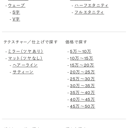
ウェーブ
ハーフエタニティ
-
-
S字
フルエタニティ
-
-
V字
-
テクスチャー／仕上げで探す
価格で探す
ミラー（ツヤあり）
5万〜10万
-
-
マット（ツヤなし）
10万〜15万
-
-
ヘアーライン
15万〜20万
-
-
サティーン
20万〜25万
-
-
25万〜30万
-
30万〜35万
-
35万〜40万
-
40万〜45万
-
45万〜50万
-