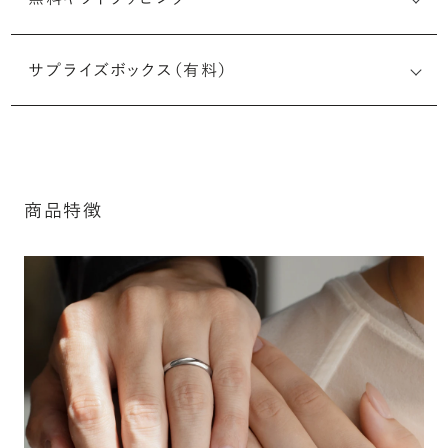
刻印メッセージ：半角英数字20文字まで刻印可能
結婚指輪の内側にお二人のイニシャルや記念日、メモリア
サプライズボックス（有料）
ルなメッセージを無料で刻印することができます。注文前だ
けでなく購入後の刻印も、リングに初めて施す初回の刻印
は、無料にて承ります（デザインによって刻印可能な文字数
が異なる場合があります。詳細は「商品仕様」欄をご確認く
※最大・最小サイズを超えたお直しが難し
ださい）。
いデザインがございます。詳細はお問い合
商品特徴
わせください
詳しく見る
アフターサービス詳細
シークレットストーン：指輪の内側に留める宝石のこ
と
指輪の内側に、誕生石やピンクダイヤモンドなど、お好みの
宝石を選んでセッティングすることができます。ショッピング
カート画面で、お好みの宝石をお選びください (有料)。