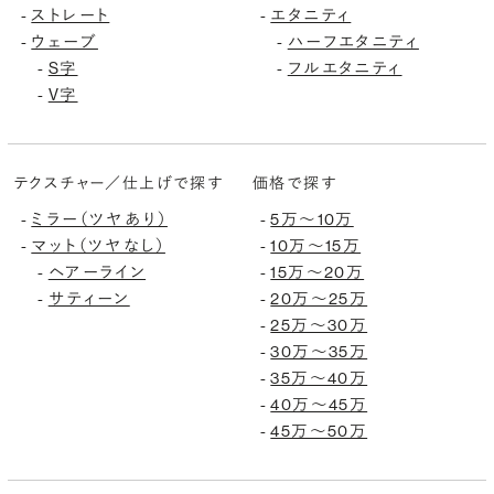
ストレート
エタニティ
-
-
ウェーブ
ハーフエタニティ
-
-
S字
フルエタニティ
-
-
V字
-
テクスチャー／仕上げで探す
価格で探す
ミラー（ツヤあり）
5万〜10万
-
-
マット（ツヤなし）
10万〜15万
-
-
ヘアーライン
15万〜20万
-
-
サティーン
20万〜25万
-
-
25万〜30万
-
30万〜35万
-
35万〜40万
-
40万〜45万
-
45万〜50万
-