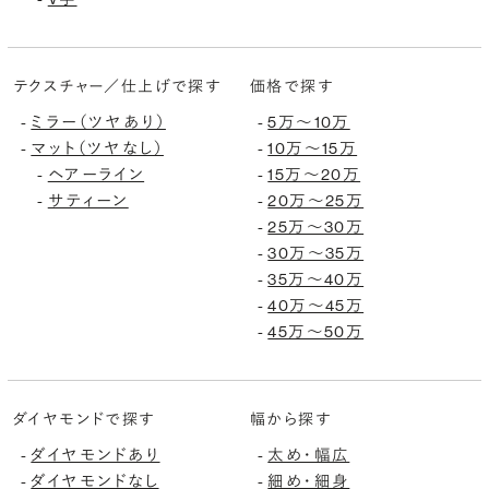
テクスチャー／仕上げで探す
価格で探す
ミラー（ツヤあり）
5万〜10万
-
-
マット（ツヤなし）
10万〜15万
-
-
ヘアーライン
15万〜20万
-
-
サティーン
20万〜25万
-
-
25万〜30万
-
30万〜35万
-
35万〜40万
-
40万〜45万
-
45万〜50万
-
ダイヤモンドで探す
幅から探す
ダイヤモンドあり
太め・幅広
-
-
ダイヤモンドなし
細め・細身
-
-