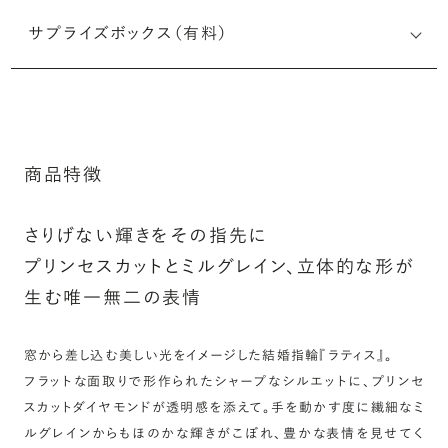
結婚指輪の内側にお二人のイニシャルや記念日、メモリア
サプライズボックス（有料）
ルなメッセージを無料で刻印することができます。注文前だ
けでなく購入後の刻印も、リングに初めて施す初回の刻印
は、無料にて承ります（デザインによって刻印可能な文字数
が異なる場合があります。詳細は「商品仕様」欄をご確認く
ださい）。
商品特徴
詳しく見る
※最大・最小サイズを超えたお直しが難し
いデザインがございます。詳細はお問い合
さりげない輝きをその指先に
わせください
プリンセスカットとミルグレイン、立体的な形が
アフターサービス詳細
シークレットストーン：指輪の内側に留める宝石のこ
生む唯一無二の表情
と
指輪の内側に、誕生石やピンクダイヤモンドなど、お好みの
窓から差し込む美しい光をイメージした結婚指輪『ラティス』。
宝石を選んでセッティングすることができます。ショッピング
フラットな面取りで形作られたシャープなシルエットに、プリンセ
カート画面で、お好みの宝石をお選びください (有料)。
スカットダイヤモンドが透明感を添えて。手を動かす度に繊細なミ
ルグレインからもほのかな輝きがこぼれ、豊かな表情を見せてく
詳しく見る