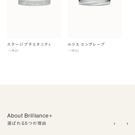
ア
〜（
ステージ プチエタニティ
ルリエ エングレーブ
〜（税込）
〜（税込）
About Brilliance+
選ばれる5つの理由