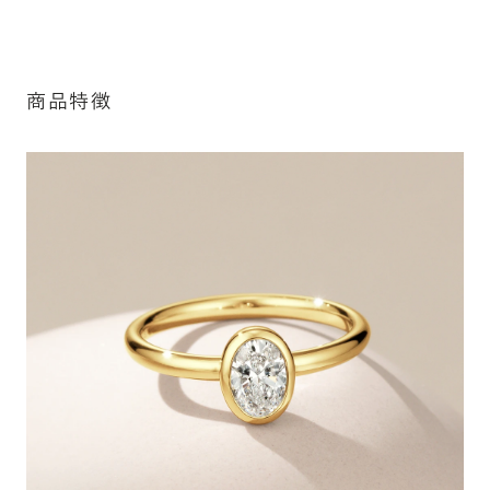
細は「商品仕様」欄をご確認ください）。
※最大・最小サイズを超えたお直しが難し
詳しく見る
いデザインがございます。詳細はお問い合
わせください
商品特徴
アフターサービス詳細
シークレットストーン：指輪の内側に留める宝石のこ
と
指輪の内側に、誕生石やピンクダイヤモンドなど、お好みの
宝石を選んでセッティングすることができます。ショッピング
カート画面で、お好みの宝石をお選びください (有料)。
詳しく見る