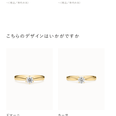
〜（税込／枠代のみ）
〜（税込／枠代のみ）
こちらのデザインはいかがですか
シ
〜（
ドマーニ
カーサ