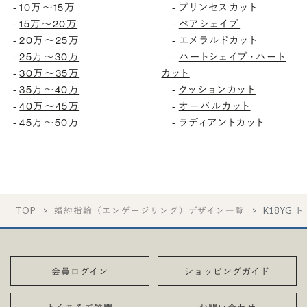
-
10万〜15万
-
プリンセスカット
-
15万〜20万
-
ペアシェイプ
-
20万〜25万
-
エメラルドカット
-
25万〜30万
-
ハートシェイプ・ハート
-
30万〜35万
カット
-
35万〜40万
-
クッションカット
-
40万〜45万
-
オーバルカット
-
45万〜50万
-
ラディアントカット
TOP
婚約指輪（エンゲージリング）デザイン一覧
K18YG 
会員ログイン
ショッピングガイド