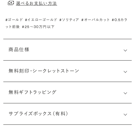
選べるお支払い方法
#ゴールド
#イエローゴールド
#ソリティア
#オーバルカット
#0.5カラ
ット前後
#25〜30万円以下
商品仕様
無料刻印・
シークレットストーン
無料ギフトラッピング
刻印メッセージ：アルファベット6文字まで刻印可能
婚約指輪の内側にお二人のイニシャルや記念日を無料で刻
サプライズボックス（有料）
印することができます。注文前だけでなく購入後の刻印も、
リングに初めて施す初回の刻印は、無料にて承ります（デザ
インによって刻印可能な文字数が異なる場合があります。詳