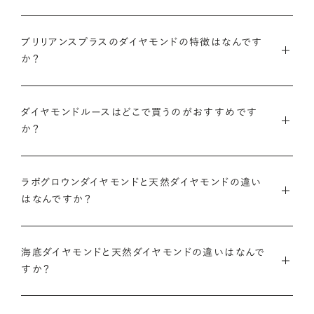
ブリリアンスプラスでは安心してご購入いただけるように30日
ブリリアンスプラスでは豊富なバリエーションのダイヤモンドを
間の返品保証を設けています。
ブリリアンスプラスのダイヤモンドの特徴はなんです
また、ブリリアンスプラスではお相手のお誕生日など、思い入れ
ご用意しているため、思い出の日にちなんだカラット数のダイヤ
か？
のある日付にちなんだカラット数にする『アニバーサリーダイヤ
モンドや、ペアシェイプやエメラルドカットなどお相手の印象に
また、ブリリアンスプラスでジュエリーに仕立てた後には「リン
モンド』という選び方も人気です。
あったフォルムの一石をお選びいただくことも可能です。
・国内有数の多彩なラインナップ
グのサイズ直し」や「石の留め直し」など、商品ご購入後も末永く
種類、品質、価格に至るまで、あらゆる価値観に合う多様なダイ
ダイヤモンドルースはどこで買うのがおすすめです
愛用いただけるよう、充実したアフターケアサービスもご用意し
アニバーサリーダイヤモンドについて
ダイヤモンドでプロポーズについて
か？
ヤモンドをご用意しています。一般的な天然のラウンドシェイプ
ております。
だけでも3万個以上。選択肢が多いからこそ、お一人おひとりに
ダイヤモンドを購入する際には、次のような条件を満たすブラン
最適なご提案ができます。
※修理対象はブリリアンスプラスの商品のみとなります
また、ブリリアンスプラスではより華やかなダイヤモンドでのプ
ドや店舗を選ぶことをおすすめします。
ラボグロウンダイヤモンドと天然ダイヤモンドの違い
※商品の種類や状態などにより、サービスを承れない場合がご
ロポーズを叶えるために、オリジナルのギフトボックスの『サプ
はなんですか？
・業界の当たり前にとらわれない適正価格と透明性
ざいます。予めご了承ください
ライズボックス』もご用意しております。
・鑑定書が付属する
流通の上流からの仕入れ、余分な在庫を持たない取り組みなど
ラボグロウンダイヤモンドと天然のダイヤモンドの大きな違いは
大切なダイヤモンドだからこそ、鑑定書で品質を保証されている
で、従来のマージンの大半をカットし、ダイヤモンドの適正価格
サプライズボックスとは
アフターサービスについて
「生み出される環境」と「生成されるまでにかかる時間」です。
海底ダイヤモンドと天然ダイヤモンドの違いはなんで
ことは非常に重要です。鑑定書はブランドや店舗が独自に発行
を実現。一石ごとの価格・品質情報もすべて公開しています。
すか？
するものではなく、信頼のおける第三者鑑定機関によって発行
ラボグロウンダイヤモンドは研究所（ラボ）で生成され、必要とさ
されたものの方が、より安心感が高まります。
・婚約指輪・婚約ネックレスに留める一石を自分で選べる
天然ダイヤモンドは鉱山より採掘されます。一方でブリリアンス
れる期間は数週間です。対して天然のダイヤモンドは、長い年月
ダイヤモンド供給元のデータと直接繋がる独自の検索画面で、