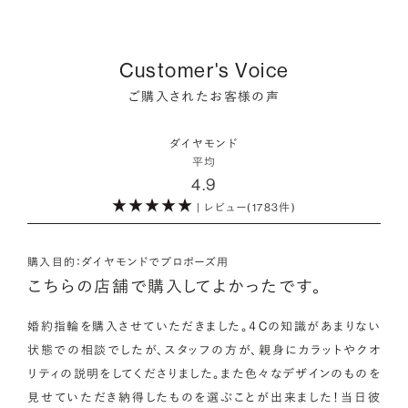
プラスで取り扱っている海底ダイヤモンドは、鉱山から雨風など
をかけて地中で育まれたものです。
・保証がある
品質を細かく設定し検索が可能です。限られた候補から選ぶの
により削られたダイヤモンド原石が何千年もかけ海底までたど
万が一、鑑定書の内容が違っているなどした際に、返品や交換
ではなく、まだ誰も触れていないダイヤモンドから、品質も価格
り着き、それをプロのダイバーが採取します。
どちらも単一元素（炭素）で出来ているため、物理的にも光学的
が可能かも確認しておきたいポイントです。
Customer's Voice
も納得するあなただけの一石を探し婚約指輪・婚約ネックレス
にも同じ特性を持っており、同等の輝きを放ちます。
をオーダーしていただけます。
ご購入されたお客様の声
海底ダイヤモンドは、環境負荷とスタッフの安全に配慮した採
・取り扱いの品質が希望と合っている
取方法が採用されている「地球と人へのやさしさ」そして「高い
ダイヤモンドの品質に正解はありません。すべてにおいて最高
詳しくはこちら
・鑑定書が付属
ダイヤモンド
希少性」が特徴です。
級の水準を求める方もいらっしゃれば、予算を最大限にいかす
平均
婚約指輪用のすべてのダイヤモンドに、国内外の信頼性の高い
4.9
ためにカラットなど特定の品質に重点を置き選びたい方もいら
鑑定機関が発行した鑑定書が付き、品質が保証されます。
また海底ダイヤモンドには品質鑑定書とは別に、ダイヤモンド
っしゃいます。ブランドや店舗で扱っているダイヤモンドの品質
| レビュー(1783件)
の採取場所が記載された独自の証明書が付属します。
範囲や選択の自由度が、ご自身の求めている方向性と合致して
・メレダイヤモンドまでブライダル品質
いることで、より満足度の高い決断ができるはずです。
婚約指輪にさらなる華やかさを添える小ぶりなダイヤモンドも、
購入目的：ダイヤモンドでプロポーズ用
詳しくはこちら
一般的にブライダルで使われる品質以上のもののみを厳選して
こちらの店舗で購入してよかったです。
・希望に寄り添う提案を受けられる
使用しています。輝きの違いをお楽しみください。
ただ売れ筋をおすすめするのではなく、ご自身の希望やニーズ
婚約指輪を購入させていただきました。４Cの知識があまりない
を踏まえて最適な提案をしてくれる店舗を選べると、心から納得
状態での相談でしたが、スタッフの方が、親身にカラットやクオ
わたしたちのダイヤモンドについて
できるダイヤモンド選びにつながります。
リティの説明をしてくださりました。また色々なデザインのものを
見せていただき納得したものを選ぶことが出来ました！当日彼