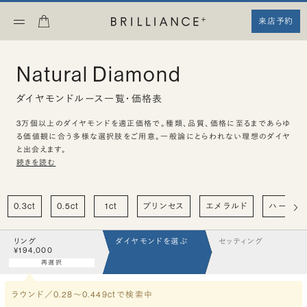
来店予約
Natural Diamond
ダイヤモンドルース一覧・価格表
3万個以上のダイヤモンドを適正価格で。種類、品質、価格に至るまであらゆ
る価値観に合う多様な選択肢をご用意。一般論にとらわれない理想のダイヤ
と出会えます。
続きを読む
0.3ct
0.5ct
1ct
プリンセス
エメラルド
ハート
リング
ダイヤモンドを選ぶ
セッティング
¥194,000
再選択
ラウンド／0.28〜0.449ct
で検索中