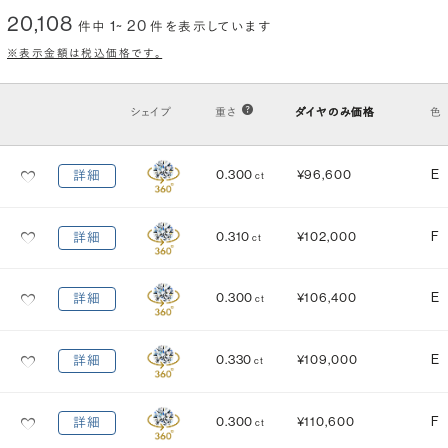
20,108
1~ 20
件中
件を表示しています
クラリティ
(透明度)
※表示金額は税込価格です。
VS2
VS1
VVS2
VVS1
IF
FL
シェイプ
重さ
ダイヤのみ価格
色
カット
(輝き)
0.300
¥96,600
E
詳細
ct
Excellent
3EX
H&C EX
3EX H&C
0.310
¥102,000
F
詳細
ct
鑑定機関
米国宝石学会：GIA
中央宝石研究所：CGL
0.300
¥106,400
E
詳細
ct
研磨状態
対称性
VERY GOOD
VERY GOOD
0.330
¥109,000
E
詳細
ct
EXCELLENT
EXCELLENT
蛍光性
0.300
¥110,600
F
詳細
ct
NONE
FAINT