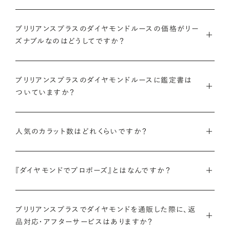
ブリリアンスプラスのダイヤモンドルースの価格がリー
ズナブルなのはどうしてですか？
インターネットを活用し自社オンラインストアからお客様に直接
お届けすることで、中間マージンを大幅に省き、最適な価格と豊
ブリリアンスプラスのダイヤモンドルースに鑑定書は
ついていますか？
富なバリエーションを実現しています。
弊社サイトの
検索画面
すべてのダイヤモンドには、国内外の最
ご予算はそのままに、想像以上の品質のダイヤモンドを。特別な
大手鑑定機関（第三者鑑定機関）が発行した鑑定書（ダイヤモン
人気のカラット数はどれくらいですか？
想いを託すのにふさわしい高品質な輝きを、多くの方にご提供
ドグレーディングレポート）が付属します。
します。
ブリリアンスプラスでは、華やかな存在感と日常使いのしやす
さを兼ね備えた0.300〜0.399カラットが人気ですが、最近で
『ダイヤモンドでプロポーズ』とはなんですか？
さらに、ブリリアンスプラスでは自社で検査を実施し、独自に設
詳しくはこちら
は1.000カラット以上の存在感のあるダイヤモンドへの注目も
けた厳格な品質基準をクリアしたダイヤモンドのみをお届けい
ダイヤモンドのルース（裸石）だけでサプライズプロポーズをし、
高まっています。
たします。
成功したらパートナーと一緒に婚約指輪やネックレスのデザイ
ブリリアンスプラスでダイヤモンドを通販した際に、返
品対応・アフターサービスはありますか？
ンを選ぶ、新しいプロポーズの形です。
ブリリアンスプラスのダイヤモンド人気ランキングを見る
鑑定書について