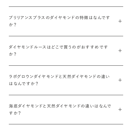
ブリリアンスプラスでは安心してご購入いただけるように30日
ブリリアンスプラスでは豊富なバリエーションのダイヤモンドを
間の返品保証を設けています。
ブリリアンスプラスのダイヤモンドの特徴はなんです
また、ブリリアンスプラスではお相手のお誕生日など、思い入れ
ご用意しているため、思い出の日にちなんだカラット数のダイヤ
か？
のある日付にちなんだカラット数にする『アニバーサリーダイヤ
モンドや、ペアシェイプやエメラルドカットなどお相手の印象に
また、ブリリアンスプラスでジュエリーに仕立てた後には「リン
モンド』という選び方も人気です。
あったフォルムの一石をお選びいただくことも可能です。
・国内有数の多彩なラインナップ
グのサイズ直し」や「石の留め直し」など、商品ご購入後も末永く
種類、品質、価格に至るまで、あらゆる価値観に合う多様なダイ
ダイヤモンドルースはどこで買うのがおすすめです
愛用いただけるよう、充実したアフターケアサービスもご用意し
アニバーサリーダイヤモンドについて
ダイヤモンドでプロポーズについて
か？
ヤモンドをご用意しています。一般的な天然のラウンドシェイプ
ております。
だけでも3万個以上。選択肢が多いからこそ、お一人おひとりに
ダイヤモンドを購入する際には、次のような条件を満たすブラン
最適なご提案ができます。
※修理対象はブリリアンスプラスの商品のみとなります
また、ブリリアンスプラスではより華やかなダイヤモンドでのプ
ドや店舗を選ぶことをおすすめします。
ラボグロウンダイヤモンドと天然ダイヤモンドの違い
※商品の種類や状態などにより、サービスを承れない場合がご
ロポーズを叶えるために、オリジナルのギフトボックスの『サプ
はなんですか？
・業界の当たり前にとらわれない適正価格と透明性
ざいます。予めご了承ください
ライズボックス』もご用意しております。
・鑑定書が付属する
流通の上流からの仕入れ、余分な在庫を持たない取り組みなど
ラボグロウンダイヤモンドと天然のダイヤモンドの大きな違いは
大切なダイヤモンドだからこそ、鑑定書で品質を保証されている
で、従来のマージンの大半をカットし、ダイヤモンドの適正価格
サプライズボックスとは
アフターサービスについて
「生み出される環境」と「生成されるまでにかかる時間」です。
海底ダイヤモンドと天然ダイヤモンドの違いはなんで
ことは非常に重要です。鑑定書はブランドや店舗が独自に発行
を実現。一石ごとの価格・品質情報もすべて公開しています。
すか？
するものではなく、信頼のおける第三者鑑定機関によって発行
ラボグロウンダイヤモンドは研究所（ラボ）で生成され、必要とさ
されたものの方が、より安心感が高まります。
・婚約指輪・婚約ネックレスに留める一石を自分で選べる
天然ダイヤモンドは鉱山より採掘されます。一方でブリリアンス
れる期間は数週間です。対して天然のダイヤモンドは、長い年月
ダイヤモンド供給元のデータと直接繋がる独自の検索画面で、