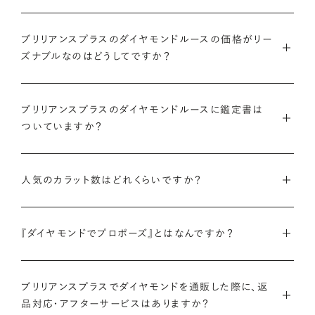
ブリリアンスプラスのダイヤモンドルースの価格がリー
ズナブルなのはどうしてですか？
インターネットを活用し自社オンラインストアからお客様に直接
お届けすることで、中間マージンを大幅に省き、最適な価格と豊
ブリリアンスプラスのダイヤモンドルースに鑑定書は
ついていますか？
富なバリエーションを実現しています。
弊社サイトの
検索画面
すべてのダイヤモンドには、国内外の最
ご予算はそのままに、想像以上の品質のダイヤモンドを。特別な
大手鑑定機関（第三者鑑定機関）が発行した鑑定書（ダイヤモン
人気のカラット数はどれくらいですか？
想いを託すのにふさわしい高品質な輝きを、多くの方にご提供
ドグレーディングレポート）が付属します。
します。
ブリリアンスプラスでは、華やかな存在感と日常使いのしやす
さを兼ね備えた0.300〜0.399カラットが人気ですが、最近で
『ダイヤモンドでプロポーズ』とはなんですか？
さらに、ブリリアンスプラスでは自社で検査を実施し、独自に設
詳しくはこちら
は1.000カラット以上の存在感のあるダイヤモンドへの注目も
けた厳格な品質基準をクリアしたダイヤモンドのみをお届けい
ダイヤモンドのルース（裸石）だけでサプライズプロポーズをし、
高まっています。
たします。
成功したらパートナーと一緒に婚約指輪やネックレスのデザイ
ブリリアンスプラスでダイヤモンドを通販した際に、返
品対応・アフターサービスはありますか？
ンを選ぶ、新しいプロポーズの形です。
ブリリアンスプラスのダイヤモンド人気ランキングを見る
鑑定書について