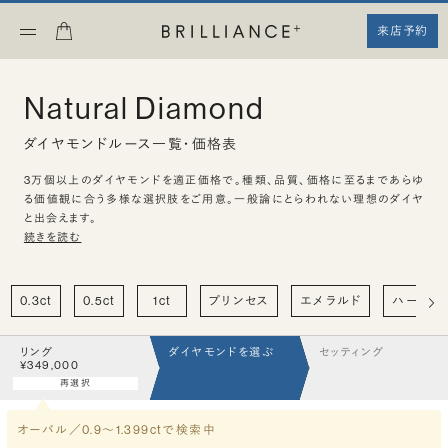
来店予約
Natural Diamond
ダイヤモンドルース一覧・価格表
3万個以上のダイヤモンドを適正価格で。種類、品質、価格に至るまであらゆ
る価値観に合う多様な選択肢をご用意。一般論にとらわれない理想のダイヤ
と出会えます。
続きを読む
0.3ct
0.5ct
1ct
プリンセス
エメラルド
ハート
リング
ダイヤモンドを選ぶ
セッティング
¥349,000
再選択
オーバル／0.9〜1.399ct
で検索中