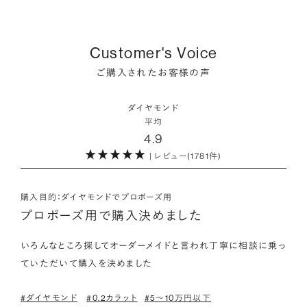
プラスで取り扱っている海底ダイヤモンドは、鉱山から雨風など
をかけて地中で育まれたものです。
・保証がある
品質を細かく設定し検索が可能です。限られた候補から選ぶの
により削られたダイヤモンド原石が何千年もかけ海底までたど
万が一、鑑定書の内容が違っているなどした際に、返品や交換
ではなく、まだ誰も触れていないダイヤモンドから、品質も価格
り着き、それをプロのダイバーが採取します。
どちらも単一元素（炭素）で出来ているため、物理的にも光学的
が可能かも確認しておきたいポイントです。
Customer's Voice
も納得するあなただけの一石を探し婚約指輪・婚約ネックレス
にも同じ特性を持っており、同等の輝きを放ちます。
をオーダーしていただけます。
ご購入されたお客様の声
海底ダイヤモンドは、環境負荷とスタッフの安全に配慮した採
・取り扱いの品質が希望と合っている
取方法が採用されている「地球と人へのやさしさ」そして「高い
ダイヤモンドの品質に正解はありません。すべてにおいて最高
詳しくはこちら
・鑑定書が付属
ダイヤモンド
希少性」が特徴です。
級の水準を求める方もいらっしゃれば、予算を最大限にいかす
平均
婚約指輪用のすべてのダイヤモンドに、国内外の信頼性の高い
4.9
ためにカラットなど特定の品質に重点を置き選びたい方もいら
鑑定機関が発行した鑑定書が付き、品質が保証されます。
また海底ダイヤモンドには品質鑑定書とは別に、ダイヤモンド
っしゃいます。ブランドや店舗で扱っているダイヤモンドの品質
| レビュー(1781件)
の採取場所が記載された独自の証明書が付属します。
範囲や選択の自由度が、ご自身の求めている方向性と合致して
・メレダイヤモンドまでブライダル品質
いることで、より満足度の高い決断ができるはずです。
婚約指輪にさらなる華やかさを添える小ぶりなダイヤモンドも、
購入目的：ダイヤモンドでプロポーズ用
詳しくはこちら
一般的にブライダルで使われる品質以上のもののみを厳選して
プロポーズ用で購入決めました
・希望に寄り添う提案を受けられる
使用しています。輝きの違いをお楽しみください。
ただ売れ筋をおすすめするのではなく、ご自身の希望やニーズ
いろんなところ探してオーダーメイドと言われ丁寧に相談に乗っ
を踏まえて最適な提案をしてくれる店舗を選べると、心から納得
ていただいて購入を決めました
わたしたちのダイヤモンドについて
できるダイヤモンド選びにつながります。
#ダイヤモンド
#0.2カラット
#5〜10万円以下