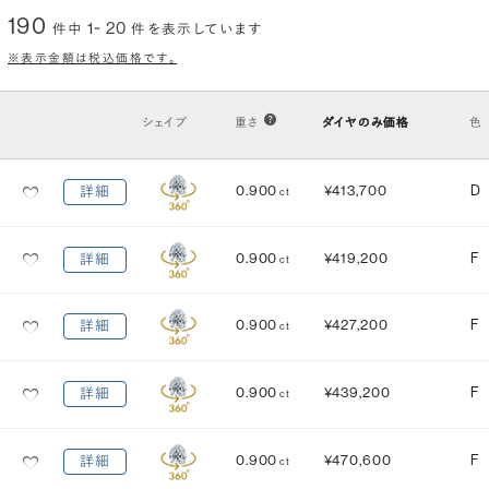
190
1~ 20
件中
件を表示しています
クラリティ
(透明度)
※表示金額は税込価格です。
VS2
VS1
VVS2
VVS1
IF
FL
シェイプ
重さ
ダイヤのみ価格
色
カット
(輝き)
0.900
¥413,700
D
詳細
ct
Excellent
3EX
H&C EX
3EX H&C
0.900
¥419,200
F
詳細
ct
鑑定機関
米国宝石学会：GIA
中央宝石研究所：CGL
0.900
¥427,200
F
詳細
ct
研磨状態
対称性
VERY GOOD
VERY GOOD
0.900
¥439,200
F
詳細
ct
EXCELLENT
EXCELLENT
蛍光性
0.900
¥470,600
F
詳細
ct
NONE
FAINT