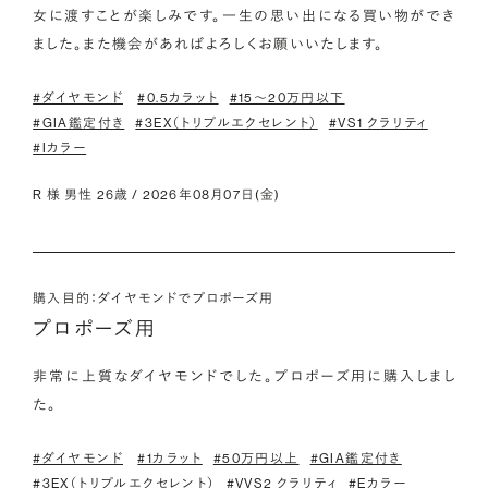
女に渡すことが楽しみです。一生の思い出になる買い物ができ
ました。また機会があればよろしくお願いいたします。
#ダイヤモンド
#0.5カラット
#15〜20万円以下
#GIA鑑定付き
#3EX（トリプルエクセレント）
#VS1 クラリティ
#Iカラー
R 様 男性 26歳 / 2026年08月07日(金)
購入目的：ダイヤモンドでプロポーズ用
プロポーズ用
非常に上質なダイヤモンドでした。プロポーズ用に購入しまし
た。
#ダイヤモンド
#1カラット
#50万円以上
#GIA鑑定付き
#3EX（トリプルエクセレント）
#VVS2 クラリティ
#Eカラー