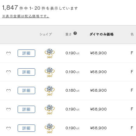
1,847
1~ 20
件中
件を表示しています
クラリティ
(透明度)
※表示金額は税込価格です。
VS2
VS1
VVS2
VVS1
IF
FL
シェイプ
重さ
ダイヤのみ価格
色
カット
(輝き)
0.190
¥68,900
F
詳細
ct
Excellent
3EX
H&C EX
3EX H&C
0.190
¥68,900
F
詳細
ct
鑑定機関
米国宝石学会：GIA
中央宝石研究所：CGL
0.180
¥68,900
F
詳細
ct
研磨状態
対称性
VERY GOOD
VERY GOOD
0.190
¥68,900
F
詳細
ct
EXCELLENT
EXCELLENT
蛍光性
0.190
¥68,900
F
詳細
ct
NONE
FAINT