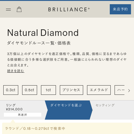
来店予約
Natural Diamond
ダイヤモンドルース一覧・価格表
3万個以上のダイヤモンドを適正価格で。種類、品質、価格に至るまであらゆ
る価値観に合う多様な選択肢をご用意。一般論にとらわれない理想のダイヤ
と出会えます。
続きを読む
0.3ct
0.5ct
1ct
プリンセス
エメラルド
ハート
リング
ダイヤモンドを選ぶ
セッティング
¥314,000
再選択
ラウンド／0.18〜0.279ct
で検索中