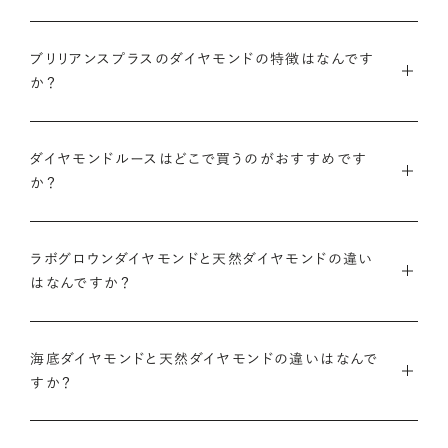
ブリリアンスプラスでは安心してご購入いただけるように30日
ブリリアンスプラスでは豊富なバリエーションのダイヤモンドを
ブリリアンスプラスのダイヤモンドの特徴はなんです
間の返品保証を設けています。
また、ブリリアンスプラスではお相手のお誕生日など、思い入れ
ご用意しているため、思い出の日にちなんだカラット数のダイヤ
か？
のある日付にちなんだカラット数にする『アニバーサリーダイヤ
モンドや、ペアシェイプやエメラルドカットなどお相手の印象に
また、ブリリアンスプラスでジュエリーに仕立てた後には「リン
モンド』という選び方も人気です。
あったフォルムの一石をお選びいただくことも可能です。
・国内有数の多彩なラインナップ
グのサイズ直し」や「石の留め直し」など、商品ご購入後も末永く
ダイヤモンドルースはどこで買うのがおすすめです
種類、品質、価格に至るまで、あらゆる価値観に合う多様なダイ
愛用いただけるよう、充実したアフターケアサービスもご用意し
アニバーサリーダイヤモンドについて
ダイヤモンドでプロポーズについて
か？
ヤモンドをご用意しています。一般的な天然のラウンドシェイプ
ております。
だけでも3万個以上。選択肢が多いからこそ、お一人おひとりに
ダイヤモンドを購入する際には、次のような条件を満たすブラン
最適なご提案ができます。
※修理対象はブリリアンスプラスの商品のみとなります
また、ブリリアンスプラスではより華やかなダイヤモンドでのプ
ラボグロウンダイヤモンドと天然ダイヤモンドの違い
ドや店舗を選ぶことをおすすめします。
※商品の種類や状態などにより、サービスを承れない場合がご
ロポーズを叶えるために、オリジナルのギフトボックスの『サプ
はなんですか？
・業界の当たり前にとらわれない適正価格と透明性
ざいます。予めご了承ください
ライズボックス』もご用意しております。
・鑑定書が付属する
流通の上流からの仕入れ、余分な在庫を持たない取り組みなど
ラボグロウンダイヤモンドと天然のダイヤモンドの大きな違いは
大切なダイヤモンドだからこそ、鑑定書で品質を保証されている
で、従来のマージンの大半をカットし、ダイヤモンドの適正価格
サプライズボックスとは
アフターサービスについて
海底ダイヤモンドと天然ダイヤモンドの違いはなんで
「生み出される環境」と「生成されるまでにかかる時間」です。
ことは非常に重要です。鑑定書はブランドや店舗が独自に発行
を実現。一石ごとの価格・品質情報もすべて公開しています。
すか？
するものではなく、信頼のおける第三者鑑定機関によって発行
ラボグロウンダイヤモンドは研究所（ラボ）で生成され、必要とさ
されたものの方が、より安心感が高まります。
・婚約指輪・婚約ネックレスに留める一石を自分で選べる
天然ダイヤモンドは鉱山より採掘されます。一方でブリリアンス
れる期間は数週間です。対して天然のダイヤモンドは、長い年月
ダイヤモンド供給元のデータと直接繋がる独自の検索画面で、