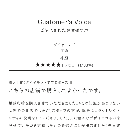
プラスで取り扱っている海底ダイヤモンドは、鉱山から雨風など
をかけて地中で育まれたものです。
・保証がある
品質を細かく設定し検索が可能です。限られた候補から選ぶの
により削られたダイヤモンド原石が何千年もかけ海底までたど
万が一、鑑定書の内容が違っているなどした際に、返品や交換
ではなく、まだ誰も触れていないダイヤモンドから、品質も価格
り着き、それをプロのダイバーが採取します。
どちらも単一元素（炭素）で出来ているため、物理的にも光学的
Customer's Voice
が可能かも確認しておきたいポイントです。
も納得するあなただけの一石を探し婚約指輪・婚約ネックレス
にも同じ特性を持っており、同等の輝きを放ちます。
をオーダーしていただけます。
ご購入されたお客様の声
海底ダイヤモンドは、環境負荷とスタッフの安全に配慮した採
・取り扱いの品質が希望と合っている
取方法が採用されている「地球と人へのやさしさ」そして「高い
ダイヤモンドの品質に正解はありません。すべてにおいて最高
詳しくはこちら
・鑑定書が付属
ダイヤモンド
希少性」が特徴です。
級の水準を求める方もいらっしゃれば、予算を最大限にいかす
平均
婚約指輪用のすべてのダイヤモンドに、国内外の信頼性の高い
4.9
ためにカラットなど特定の品質に重点を置き選びたい方もいら
鑑定機関が発行した鑑定書が付き、品質が保証されます。
また海底ダイヤモンドには品質鑑定書とは別に、ダイヤモンド
| レビュー(1783件)
っしゃいます。ブランドや店舗で扱っているダイヤモンドの品質
の採取場所が記載された独自の証明書が付属します。
範囲や選択の自由度が、ご自身の求めている方向性と合致して
・メレダイヤモンドまでブライダル品質
いることで、より満足度の高い決断ができるはずです。
婚約指輪にさらなる華やかさを添える小ぶりなダイヤモンドも、
購入目的：ダイヤモンドでプロポーズ用
詳しくはこちら
一般的にブライダルで使われる品質以上のもののみを厳選して
こちらの店舗で購入してよかったです。
・希望に寄り添う提案を受けられる
使用しています。輝きの違いをお楽しみください。
ただ売れ筋をおすすめするのではなく、ご自身の希望やニーズ
婚約指輪を購入させていただきました。４Cの知識があまりない
を踏まえて最適な提案をしてくれる店舗を選べると、心から納得
状態での相談でしたが、スタッフの方が、親身にカラットやクオ
わたしたちのダイヤモンドについて
できるダイヤモンド選びにつながります。
リティの説明をしてくださりました。また色々なデザインのものを
見せていただき納得したものを選ぶことが出来ました！当日彼