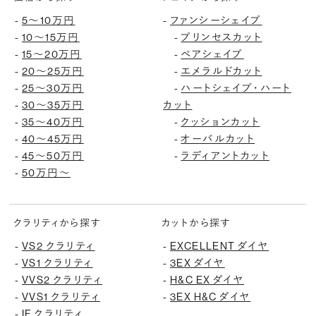
5〜10万円
ファンシーシェイプ
-
-
10〜15万円
プリンセスカット
-
-
15〜20万円
ペアシェイプ
-
-
20〜25万円
エメラルドカット
-
-
25〜30万円
ハートシェイプ・ハート
-
-
30〜35万円
カット
-
35〜40万円
クッションカット
-
-
40〜45万円
オーバルカット
-
-
45〜50万円
ラディアントカット
-
-
50万円〜
-
クラリティから探す
カットから探す
VS2 クラリティ
EXCELLENT ダイヤ
-
-
VS1 クラリティ
3EX ダイヤ
-
-
VVS2 クラリティ
H&C EX ダイヤ
-
-
VVS1 クラリティ
3EX H&C ダイヤ
-
-
IF クラリティ
-