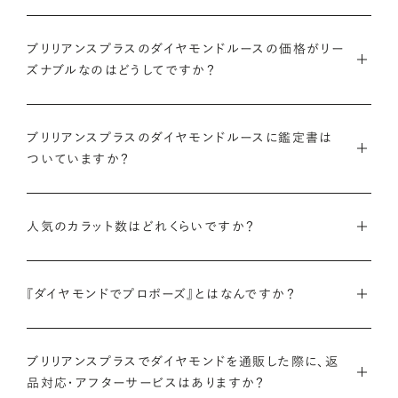
ブリリアンスプラスのダイヤモンドルースの価格がリー
ズナブルなのはどうしてですか？
インターネットを活用し自社オンラインストアからお客様に直接
ブリリアンスプラスのダイヤモンドルースに鑑定書は
お届けすることで、中間マージンを大幅に省き、最適な価格と豊
ついていますか？
富なバリエーションを実現しています。
弊社サイトの
検索画面
すべてのダイヤモンドには、国内外の最
ご予算はそのままに、想像以上の品質のダイヤモンドを。特別な
人気のカラット数はどれくらいですか？
大手鑑定機関（第三者鑑定機関）が発行した鑑定書（ダイヤモン
想いを託すのにふさわしい高品質な輝きを、多くの方にご提供
ドグレーディングレポート）が付属します。
します。
ブリリアンスプラスでは、華やかな存在感と日常使いのしやす
『ダイヤモンドでプロポーズ』とはなんですか？
さを兼ね備えた0.300〜0.399カラットが人気ですが、最近で
さらに、ブリリアンスプラスでは自社で検査を実施し、独自に設
詳しくはこちら
は1.000カラット以上の存在感のあるダイヤモンドへの注目も
けた厳格な品質基準をクリアしたダイヤモンドのみをお届けい
ダイヤモンドのルース（裸石）だけでサプライズプロポーズをし、
高まっています。
たします。
ブリリアンスプラスでダイヤモンドを通販した際に、返
成功したらパートナーと一緒に婚約指輪やネックレスのデザイ
品対応・アフターサービスはありますか？
ンを選ぶ、新しいプロポーズの形です。
ブリリアンスプラスのダイヤモンド人気ランキングを見る
鑑定書について