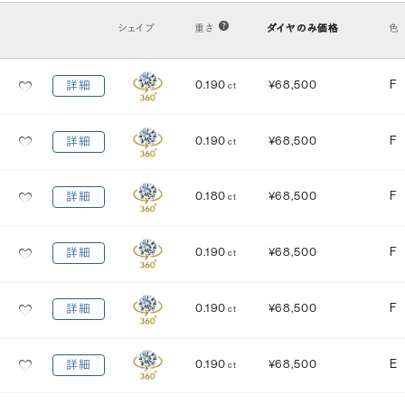
VS2
VS1
VVS2
VVS1
IF
FL
シェイプ
重さ
ダイヤのみ価格
色
カット
(輝き)
0.190
¥68,500
F
詳細
ct
Excellent
3EX
H&C EX
3EX H&C
0.190
¥68,500
F
詳細
ct
鑑定機関
米国宝石学会：GIA
中央宝石研究所：CGL
0.180
¥68,500
F
詳細
ct
研磨状態
対称性
VERY GOOD
VERY GOOD
0.190
¥68,500
F
詳細
ct
EXCELLENT
EXCELLENT
蛍光性
0.190
¥68,500
F
詳細
ct
NONE
FAINT
MEDIUM
STRONG
0.190
¥68,500
E
詳細
ct