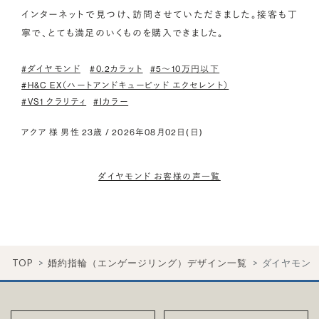
インターネットで見つけ、訪問させていただきました。接客も丁
寧で、とても満足のいくものを購入できました。
#ダイヤモンド
#0.2カラット
#5〜10万円以下
#H&C EX（ハートアンドキューピッド エクセレント）
#VS1 クラリティ
#Iカラー
アクア 様 男性 23歳 / 2026年08月02日(日)
ダイヤモンド お客様の声一覧
TOP
婚約指輪（エンゲージリング）デザイン一覧
ダイヤモン