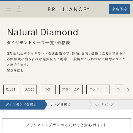
来店予約
Natural Diamond
ダイヤモンドルース一覧・価格表
3万個以上のダイヤモンドを適正価格で。種類、品質、価格に至るまであらゆ
る価値観に合う多様な選択肢をご用意。一般論にとらわれない理想のダイヤ
と出会えます。
続きを読む
0.3ct
0.5ct
1ct
プリンセス
エメラルド
ハート
ダイヤモンドを選ぶ
リングを選ぶ
セッティング
ブリリアンスプラスのこだわりと安心ポイント