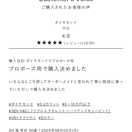
にも同じ特性を持っており、同等の輝きを放ちます。
をオーダーしていただけます。
ご購入されたお客様の声
海底ダイヤモンドは、環境負荷とスタッフの安全に配慮した採
・取り扱いの品質が希望と合っている
取方法が採用されている「地球と人へのやさしさ」そして「高い
ダイヤモンドの品質に正解はありません。すべてにおいて最高
詳しくはこちら
・鑑定書が付属
ダイヤモンド
希少性」が特徴です。
級の水準を求める方もいらっしゃれば、予算を最大限にいかす
平均
婚約指輪用のすべてのダイヤモンドに、国内外の信頼性の高い
4.9
ためにカラットなど特定の品質に重点を置き選びたい方もいら
鑑定機関が発行した鑑定書が付き、品質が保証されます。
また海底ダイヤモンドには品質鑑定書とは別に、ダイヤモンド
っしゃいます。ブランドや店舗で扱っているダイヤモンドの品質
| レビュー(1781件)
の採取場所が記載された独自の証明書が付属します。
範囲や選択の自由度が、ご自身の求めている方向性と合致して
・メレダイヤモンドまでブライダル品質
いることで、より満足度の高い決断ができるはずです。
婚約指輪にさらなる華やかさを添える小ぶりなダイヤモンドも、
購入目的：ダイヤモンドでプロポーズ用
詳しくはこちら
一般的にブライダルで使われる品質以上のもののみを厳選して
プロポーズ用で購入決めました
・希望に寄り添う提案を受けられる
使用しています。輝きの違いをお楽しみください。
ただ売れ筋をおすすめするのではなく、ご自身の希望やニーズ
いろんなところ探してオーダーメイドと言われ丁寧に相談に乗っ
を踏まえて最適な提案をしてくれる店舗を選べると、心から納得
ていただいて購入を決めました
わたしたちのダイヤモンドについて
できるダイヤモンド選びにつながります。
#ダイヤモンド
#0.2カラット
#5〜10万円以下
#3EX H&C（トリプルエクセレント ハートアンドキューピッド）
#VS1 クラリティ
#Eカラー
SH 様 男性 30歳 / 2026年08月03日(月)