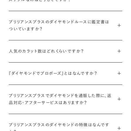
インターネットを活用し自社オンラインストアからお客様に直接
お届けすることで、中間マージンを大幅に省き、最適な価格と豊
ブリリアンスプラスのダイヤモンドルースに鑑定書は
ついていますか？
富なバリエーションを実現しています。
弊社サイトの
検索画面
すべてのダイヤモンドには、国内外の最
ご予算はそのままに、想像以上の品質のダイヤモンドを。特別な
大手鑑定機関（第三者鑑定機関）が発行した鑑定書（ダイヤモン
人気のカラット数はどれくらいですか？
想いを託すのにふさわしい高品質な輝きを、多くの方にご提供
ドグレーディングレポート）が付属します。
します。
ブリリアンスプラスでは、華やかな存在感と日常使いのしやす
さを兼ね備えた0.300〜0.399カラットが人気ですが、最近で
『ダイヤモンドでプロポーズ』とはなんですか？
さらに、ブリリアンスプラスでは自社で検査を実施し、独自に設
詳しくはこちら
は1.000カラット以上の存在感のあるダイヤモンドへの注目も
けた厳格な品質基準をクリアしたダイヤモンドのみをお届けい
ダイヤモンドのルース（裸石）だけでサプライズプロポーズをし、
高まっています。
たします。
成功したらパートナーと一緒に婚約指輪やネックレスのデザイ
ブリリアンスプラスでダイヤモンドを通販した際に、返
品対応・アフターサービスはありますか？
ンを選ぶ、新しいプロポーズの形です。
ブリリアンスプラスのダイヤモンド人気ランキングを見る
鑑定書について
ブリリアンスプラスでは安心してご購入いただけるように30日
ブリリアンスプラスでは豊富なバリエーションのダイヤモンドを
間の返品保証を設けています。
ブリリアンスプラスのダイヤモンドの特徴はなんです
また、ブリリアンスプラスではお相手のお誕生日など、思い入れ
ご用意しているため、思い出の日にちなんだカラット数のダイヤ