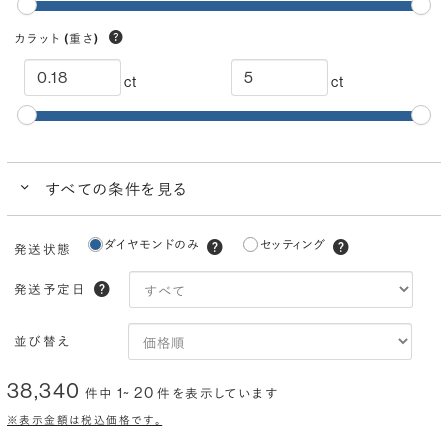
カラット
(重さ)
ct
ct
すべての条件を見る
クイック検索
ダイヤモンドのみ
セッティング
発送状態
ブランドで人気の品質
ダイヤモンドでプロポーズにおすすめ
発送予定日
カラー
(色)
並び替え
I
H
G
F
E
D
38,340
1~ 20
件中
件を表示しています
クラリティ
(透明度)
※表示金額は税込価格です。