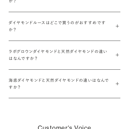
か？
のある日付にちなんだカラット数にする『アニバーサリーダイヤ
モンドや、ペアシェイプやエメラルドカットなどお相手の印象に
また、ブリリアンスプラスでジュエリーに仕立てた後には「リン
モンド』という選び方も人気です。
あったフォルムの一石をお選びいただくことも可能です。
・国内有数の多彩なラインナップ
グのサイズ直し」や「石の留め直し」など、商品ご購入後も末永く
種類、品質、価格に至るまで、あらゆる価値観に合う多様なダイ
ダイヤモンドルースはどこで買うのがおすすめです
愛用いただけるよう、充実したアフターケアサービスもご用意し
アニバーサリーダイヤモンドについて
ダイヤモンドでプロポーズについて
か？
ヤモンドをご用意しています。一般的な天然のラウンドシェイプ
ております。
だけでも3万個以上。選択肢が多いからこそ、お一人おひとりに
ダイヤモンドを購入する際には、次のような条件を満たすブラン
最適なご提案ができます。
※修理対象はブリリアンスプラスの商品のみとなります
また、ブリリアンスプラスではより華やかなダイヤモンドでのプ
ドや店舗を選ぶことをおすすめします。
ラボグロウンダイヤモンドと天然ダイヤモンドの違い
※商品の種類や状態などにより、サービスを承れない場合がご
ロポーズを叶えるために、オリジナルのギフトボックスの『サプ
はなんですか？
・業界の当たり前にとらわれない適正価格と透明性
ざいます。予めご了承ください
ライズボックス』もご用意しております。
・鑑定書が付属する
流通の上流からの仕入れ、余分な在庫を持たない取り組みなど
ラボグロウンダイヤモンドと天然のダイヤモンドの大きな違いは
大切なダイヤモンドだからこそ、鑑定書で品質を保証されている
で、従来のマージンの大半をカットし、ダイヤモンドの適正価格
サプライズボックスとは
アフターサービスについて
「生み出される環境」と「生成されるまでにかかる時間」です。
海底ダイヤモンドと天然ダイヤモンドの違いはなんで
ことは非常に重要です。鑑定書はブランドや店舗が独自に発行
を実現。一石ごとの価格・品質情報もすべて公開しています。
すか？
するものではなく、信頼のおける第三者鑑定機関によって発行
ラボグロウンダイヤモンドは研究所（ラボ）で生成され、必要とさ
されたものの方が、より安心感が高まります。
・婚約指輪・婚約ネックレスに留める一石を自分で選べる
天然ダイヤモンドは鉱山より採掘されます。一方でブリリアンス
れる期間は数週間です。対して天然のダイヤモンドは、長い年月
ダイヤモンド供給元のデータと直接繋がる独自の検索画面で、
プラスで取り扱っている海底ダイヤモンドは、鉱山から雨風など
をかけて地中で育まれたものです。
・保証がある
品質を細かく設定し検索が可能です。限られた候補から選ぶの
により削られたダイヤモンド原石が何千年もかけ海底までたど
万が一、鑑定書の内容が違っているなどした際に、返品や交換
ではなく、まだ誰も触れていないダイヤモンドから、品質も価格
り着き、それをプロのダイバーが採取します。
どちらも単一元素（炭素）で出来ているため、物理的にも光学的
が可能かも確認しておきたいポイントです。
Customer's Voice
も納得するあなただけの一石を探し婚約指輪・婚約ネックレス