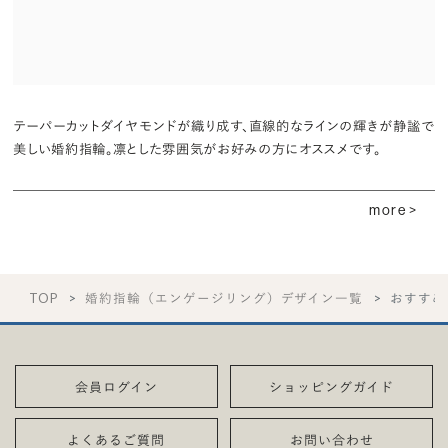
テーパーカットダイヤモンドが織り成す、直線的なラインの輝きが静謐で
美しい婚約指輪。凛とした雰囲気がお好みの方にオススメです。
more >
TOP
婚約指輪（エンゲージリング）デザイン一覧
おすすめ
会員ログイン
ショッピングガイド
よくあるご質問
お問い合わせ