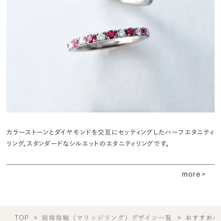
カラーストーンとダイヤモンドを交互にセッティングしたハーフエタニティ
リング。スタンダードなシルエットのエタニティリングです。
more >
TOP
結婚指輪（マリッジリング）デザイン一覧
おすすめの