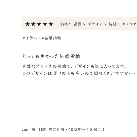
価格 5
品質 5
デザイン 5
納期 5
カスタマ
アイテム
：
#結婚指輪
とっても良かった結婚指輪
素敵なプラチナの指輪で、デザインも気に入ってます。
このデザインは 周りの人も 多いので照れくさいですが・・・
zami 様
41歳
神奈川県
/
2012年04月21日(土)