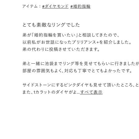
アイテム
：
#ダイヤモンド
#婚約指輪
PT900 バルケット ソリティア リング 0.3c
評価:
購入目的: プロポーズ用
とても素敵なリングでした
弟が「婚約指輪を買いたい」と相談してきたので、
以前私がお世話になったブリリアンス+を紹介しました。
弟の代わりに投稿させていただきます。
弟と一緒に池袋までリング等を見せてもらいに行きましたが
部屋の雰囲気もよく、対応も丁寧でとてもよかったです。
サイドストーンにするピンクダイヤも見せて頂いたところ、
また、1カラットのダイヤがよ
…
すべて表示