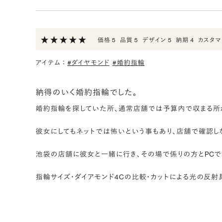
PT900プラチナ オーバル ミラー 3.5mm 
評価:
購入目的: 結婚指輪として
価格 5
品質 5
デザイン 5
納期 4
カスタマ
アイテム
：
#ダイヤモンド
#婚約指輪
PT900プラチナ オーバル ミラー 2.5mm 
評価:
購入目的: 結婚指輪として
納得のいく婚約指輪でした。
婚約指輪を探していた所、通常店舗では予算内で収まる所が
彼女にしてもネットでは怖いという事もあり、店舗で確認し
池袋の店舗に彼女と一緒に行き、その場で係りの方とPCで
指輪サイズ・ダイアモンド4Cの比較・カットによる光の反射