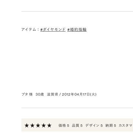
0.198ct Round ダイヤモンド
評価:
購入目的: エンゲージリング枠とセット購
アイテム
：
#ダイヤモンド
#婚約指輪
PT900 サイドストーンリング for 0.2ct
※
評価:
購入目的: プロポーズ用
ブタ 様
30歳
滋賀県
/
2012年04月17日(火)
0.300ct ROUND ダイヤモンド
評価:
購入目的: エンゲージリング枠とセット購
価格 5
品質 5
デザイン 5
納期 5
カスタマ