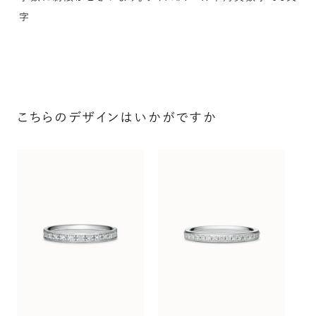
宝石を選んでセッティングすることができます。ショッピング
字
カート画面で、お好みの宝石をお選びください (有料)。
詳しく見る
こちらのデザインはいかがですか
ス
〜（