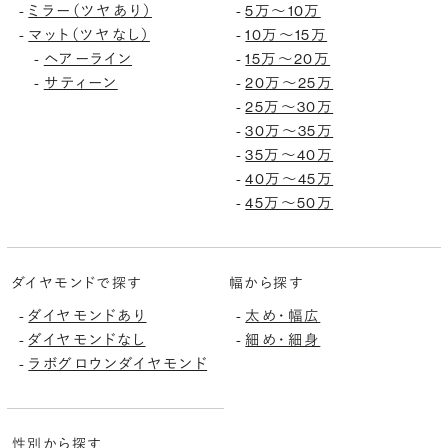
ミラー（ツヤあり）
5万〜10万
-
-
マット（ツヤなし）
10万〜15万
-
-
ヘアーライン
15万〜20万
-
-
サティーン
20万〜25万
-
-
25万〜30万
-
30万〜35万
-
35万〜40万
-
40万〜45万
-
45万〜50万
-
ダイヤモンドで探す
幅から探す
ダイヤモンドあり
太め・幅広
-
-
ダイヤモンドなし
細め・細身
-
-
ラボグロウンダイヤモンド
-
性別から探す