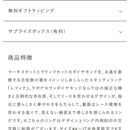
無料ギフトラッピング
刻印メッセージ：半角英数字20文字まで刻印可能
結婚指輪の内側にお二人のイニシャルや記念日、メモリア
サプライズボックス（有料）
ルなメッセージを無料で刻印することができます。注文前だ
けでなく購入後の刻印も、リングに初めて施す初回の刻印
は、無料にて承ります（デザインによって刻印可能な文字数
商品特徴
が異なる場合があります。詳細は「商品仕様」欄をご確認く
ださい）。
マーキスカットとラウンドカットのダイヤモンドを、永遠を象
詳しく見る
徴する月桂樹の葉をイメージしあしらったエタニティリング
※最大・最小サイズを超えたお直しが難し
『レフィナ』。ラボグロウンダイヤモンドならではの端正な輝
いデザインがございます。詳細はお問い合
わせください
きと圧倒的な存在感、そしてリースを思わせるデザインが、指
アフターサービス詳細
シークレットストーン：指輪の内側に留める宝石のこ
元に愛らしさと華やかさをもたらして。裏面はレース模様を
と
思わせる造りで、見えない細部まで美しさを感じられるリン
グです。※こちらのリングはデザイン上リング内側刻印の文
指輪の内側に、誕生石やピンクダイヤモンドなど、お好みの
字数に制限がございます。サイズ#4〜17半角英数字で6文