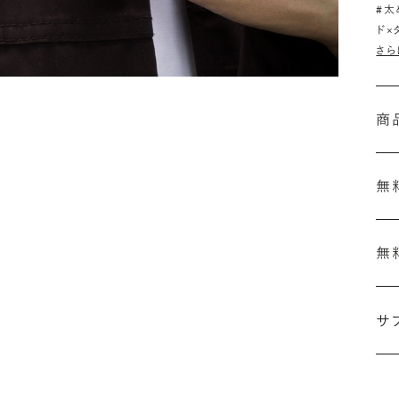
#太
ド×
さら
商
無
無
刻
結
サ
セ
の
ザ
「