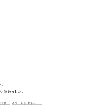


い決めました。
万円以下
#ゴールド ストレート
広