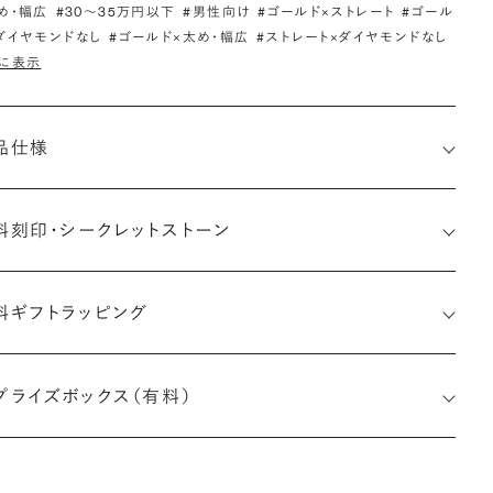
め・幅広
#30〜35万円以下
#男性向け
#ゴールド×ストレート
#ゴール
ダイヤモンドなし
#ゴールド×太め・幅広
#ストレート×ダイヤモンドなし
に表示
品仕様
料刻印・
シークレットストーン
料ギフトラッピング
印メッセージ：半角英数字20文字まで刻印可能
婚指輪の内側にお二人のイニシャルや記念日、メモリアルなメッ
プライズボックス（有料）
ージを無料で刻印することができます。注文前だけでなく購入後
刻印も、リングに初めて施す初回の刻印は、無料にて承ります（デ
インによって刻印可能な文字数が異なる場合があります。詳細は
商品仕様」欄をご確認ください）。