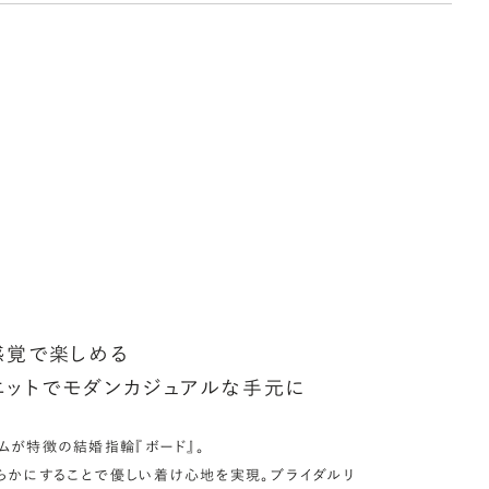
しく見る
アフターサービス詳細
ークレットストーン：指輪の内側に留める宝石のこと
輪の内側に、誕生石やピンクダイヤモンドなど、お好みの宝石を
んでセッティングすることができます。ショッピングカート画面で、
好みの宝石をお選びください (有料)。
しく見る
感覚で楽しめる
ットでモダンカジュアルな手元に
ムが特徴の結婚指輪『ボード』。
らかにすることで優しい着け心地を実現。ブライダルリ