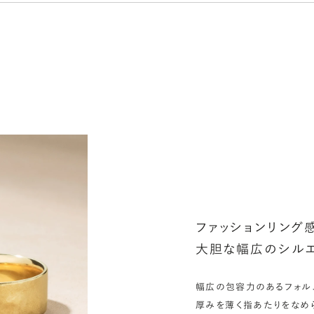
詳
シ
指
選
お
詳
ファッションリング
大胆な幅広のシルエ
幅広の包容力のあるフォル
厚みを薄く指あたりをなめ