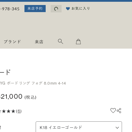
読み込み中...
-978-345
お気に入り
来店予約
ブランド
来店
ード
8YG ボード リング フォグ 8.0mm 4-14
321,000
(税込)
(
6
)
材