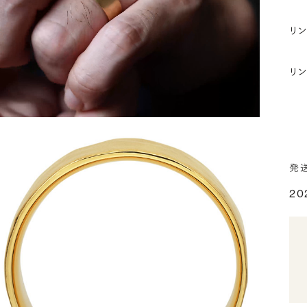
リ
リ
発
20