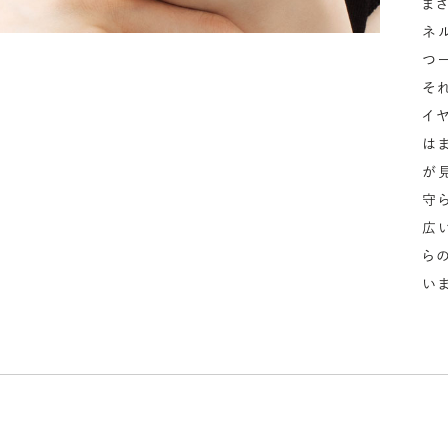
ま
ネ
指
つ
選
そ
お
イ
詳
は
が
守
広
ら
い