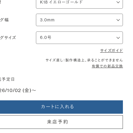
材
ング幅
ングサイズ
サイズガイド
サイズ直し：製作構造上、承ることができません
有償での新品交換
送予定日
26/10/02 (金)〜
カートに入れる
来店予約