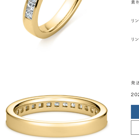
素
リ
リ
発
20