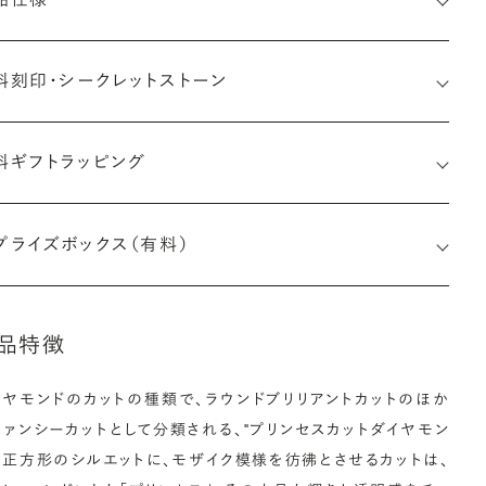
料刻印・
シークレットストーン
料ギフトラッピング
印メッセージ：半角英数字20文字まで刻印可能
婚指輪の内側にお二人のイニシャルや記念日、メモリアルなメッ
プライズボックス（有料）
ージを無料で刻印することができます。注文前だけでなく購入後
刻印も、リングに初めて施す初回の刻印は、無料にて承ります（デ
インによって刻印可能な文字数が異なる場合があります。詳細は
商品仕様」欄をご確認ください）。
品特徴
しく見る
アフターサービス詳細
イヤモンドのカットの種類で、ラウンドブリリアントカットのほか
ファンシーカットとして分類される、"プリンセスカットダイヤモン
”。正方形のシルエットに、モザイク模様を彷彿とさせるカットは、
ークレットストーン：指輪の内側に留める宝石のこと