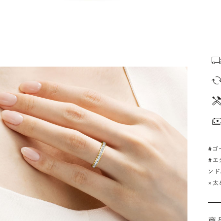
#ゴ
#エ
ンド
×太
商