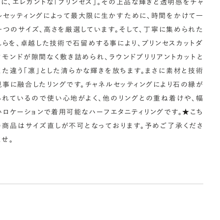
さに、エレガントな「プリンセス」。その上品な輝きと透明感をチャ
ルセッティングによって最大限に生かすために、時間をかけて一
輪の内側に、誕生石やピンクダイヤモンドなど、お好みの宝石を
一つのサイズ、高さを厳選しています。そして、丁寧に集められた
んでセッティングすることができます。ショッピングカート画面で、
れらを、卓越した技術で石留めする事により、プリンセスカットダ
好みの宝石をお選びください (有料)。
ヤモンドが隙間なく敷き詰められ、ラウンドブリリアントカットと
しく見る
また違う「凛」とした清らかな輝きを放ちます。まさに素材と技術
見事に融合したリングです。チャネルセッティングにより石の縁が
られているので使い心地がよく、他のリングとの重ね着けや、幅
いロケーションで着用可能なハーフエタニティリングです。★こち
の商品はサイズ直しが不可となっております。予めご了承くださ
ませ。