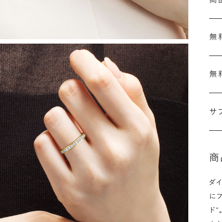
無
無
刻
結
サ
セ
の
ザ
「
商
詳
ダ
に
ド
シ