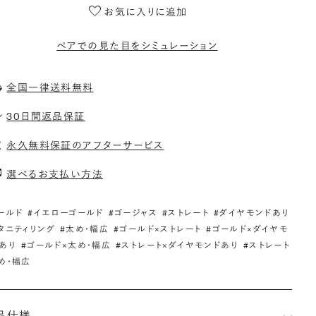
お気に入りに追加
ペアでの見た目をシミュレーション
全国一律送料無料
30日間返品保証
永久無料保証のアフターサービス
選べるお支払い方法
ールド
#イエローゴールド
#ゴージャス
#ストレート
#ダイヤモンドあり
タニティリング
#太め・幅広
#ゴールド×ストレート
#ゴールド×ダイヤモ
あり
#ゴールド×太め・幅広
#ストレート×ダイヤモンドあり
#ストレート
め・幅広
品仕様