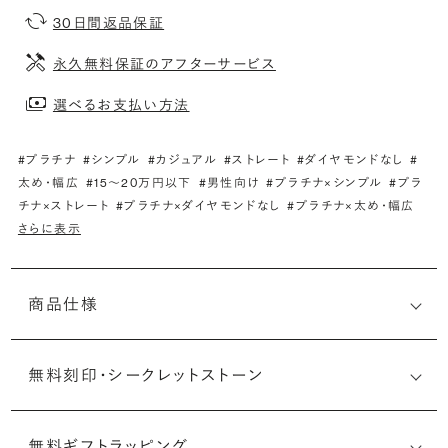
30日間返品保証
永久無料保証のアフターサービス
選べるお支払い方法
#プラチナ
#シンプル
#カジュアル
#ストレート
#ダイヤモンドなし
#
太め・幅広
#15〜20万円以下
#男性向け
#プラチナ×シンプル
#プラ
チナ×ストレート
#プラチナ×ダイヤモンドなし
#プラチナ×太め・幅広
さらに表示
商品仕様
無料刻印・
シークレットストーン
無料ギフトラッピング