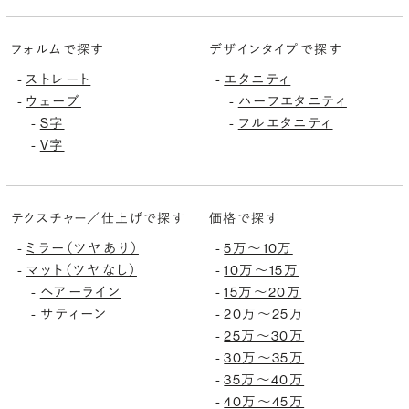
フォルムで探す
デザインタイプで探す
ストレート
エタニティ
-
-
ウェーブ
ハーフエタニティ
-
-
S字
フルエタニティ
-
-
V字
-
テクスチャー／仕上げで探す
価格で探す
ミラー（ツヤあり）
5万〜10万
-
-
マット（ツヤなし）
10万〜15万
-
-
ヘアーライン
15万〜20万
-
-
サティーン
20万〜25万
-
-
25万〜30万
-
30万〜35万
-
35万〜40万
-
40万〜45万
-