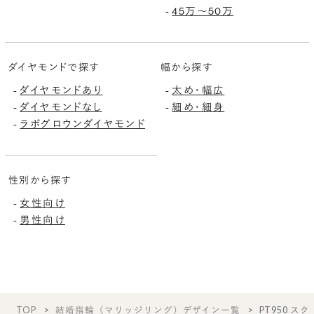
45万〜50万
-
ダイヤモンドで探す
幅から探す
ダイヤモンドあり
太め・幅広
-
-
ダイヤモンドなし
細め・細身
-
-
ラボグロウンダイヤモンド
-
性別から探す
女性向け
-
男性向け
-
TOP
結婚指輪（マリッジリング）デザイン一覧
PT950 スク