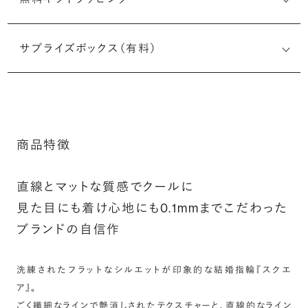
刻印メッセージ：半角英数字20文字まで刻印可能
結婚指輪の内側にお二人のイニシャルや記念日、メモリア
サプライズボックス（有料）
ルなメッセージを無料で刻印することができます。注文前だ
けでなく購入後の刻印も、リングに初めて施す初回の刻印
は、無料にて承ります（デザインによって刻印可能な文字数
が異なる場合があります。詳細は「商品仕様」欄をご確認く
※最大・最小サイズを超えたお直しが難し
ださい）。
いデザインがございます。詳細はお問い合
商品特徴
わせください
詳しく見る
アフターサービス詳細
直線とマットな質感でクールに
見た目にも着け心地にも0.1mmまでこだわった
シークレットストーン：指輪の内側に留める宝石のこ
ブランドの自信作
と
指輪の内側に、誕生石やピンクダイヤモンドなど、お好みの
洗練されたフラットなシルエットが印象的な結婚指輪『スクエ
宝石を選んでセッティングすることができます。ショッピング
ア』。
カート画面で、お好みの宝石をお選びください (有料)。
ごく繊細なラインで艶消しされたテクスチャーと、直線的なライン