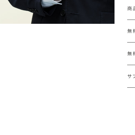
商
無
無
刻
結
サ
セ
の
ザ
「
詳