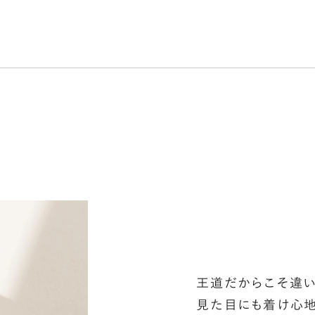
シ
指
選
お
詳
王道だからこそ違
見た目にも着け心地