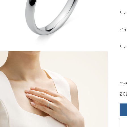
リ
ダ
リ
発
20