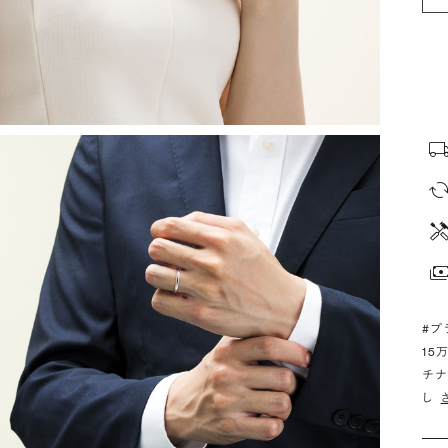
#プ
15
チナ
し