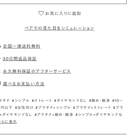
お気に入りに追加
ペアでの見た目をシミュレーション
全国一律送料無料
30日間返品保証
永久無料保証のアフターサービス
選べるお支払い方法
ラチナ
#シンプル
#ストレート
#ダイヤモンドなし
#細め・細身
#10〜
万円以下
#女性向け
#プラチナ×シンプル
#プラチナ×ストレート
#プラ
×ダイヤモンドなし
#プラチナ×細め・細身
#シンプル×ダイヤモンドな
さらに表示