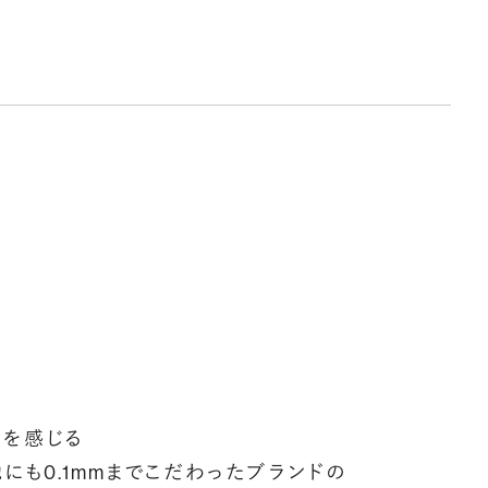
ークレットストーン：指輪の内側に留める宝石のこと
輪の内側に、誕生石やピンクダイヤモンドなど、お好みの宝石を
んでセッティングすることができます。ショッピングカート画面で、
好みの宝石をお選びください (有料)。
しく見る
いを感じる
にも0.1mmまでこだわったブランドの