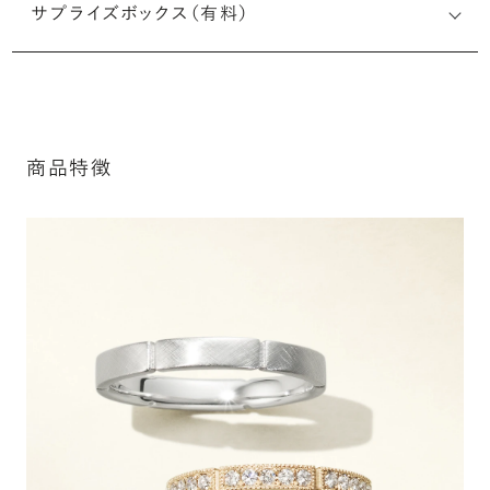
サプライズボックス（有料）
ルなメッセージを無料で刻印することができます。注文前だ
けでなく購入後の刻印も、リングに初めて施す初回の刻印
は、無料にて承ります（デザインによって刻印可能な文字数
が異なる場合があります。詳細は「商品仕様」欄をご確認く
ださい）。
商品特徴
詳しく見る
※最大・最小サイズを超えたお直しが難し
いデザインがございます。詳細はお問い合
わせください
アフターサービス詳細
シークレットストーン：指輪の内側に留める宝石のこ
と
指輪の内側に、誕生石やピンクダイヤモンドなど、お好みの
宝石を選んでセッティングすることができます。ショッピング
カート画面で、お好みの宝石をお選びください (有料)。
詳しく見る