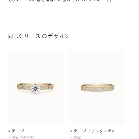
同じシリーズのデザイン
ス
〜（
ステージ
ステージ プチエタニティ
〜（税込／枠代のみ）
〜（税込）