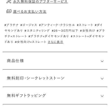
永久無料保証のアフターサービス
選べるお支払い方法
#プラチナ
#ゴージャス
#アンティーク・クラシカル
#ストレート
#ダイ
ヤモンドあり
#エタニティリング
#25〜30万円以下
#女性向け
#プラ
チナ×ストレート
#プラチナ×ダイヤモンドあり
#ストレート×ダイヤモン
ドあり
#女性向け×ストレート
さらに表示
商品仕様
無料刻印・
シークレットストーン
無料ギフトラッピング
刻印メッセージ：半角英数字20文字まで刻印可能
結婚指輪の内側にお二人のイニシャルや記念日、メモリア