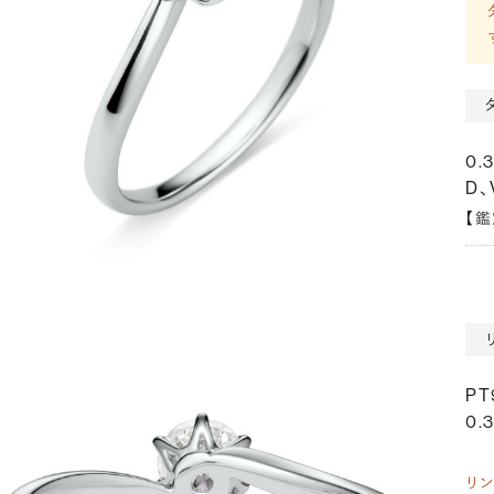
0.
D、
【
P
0.3
リ