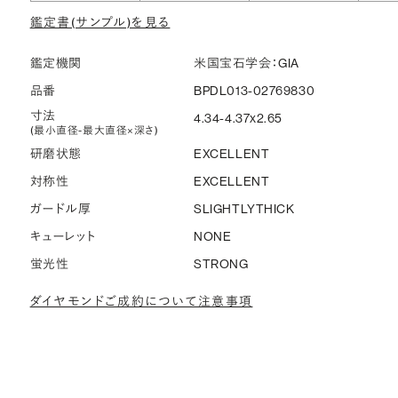
鑑定書(サンプル)を見る
鑑定機関
米国宝石学会：GIA
品番
BPDL013-02769830
寸法
4.34-4.37x2.65
(最小直径-最大直径×深さ)
研磨状態
EXCELLENT
対称性
EXCELLENT
ガードル厚
SLIGHTLYTHICK
キューレット
NONE
蛍光性
STRONG
ダイヤモンドご成約について注意事項