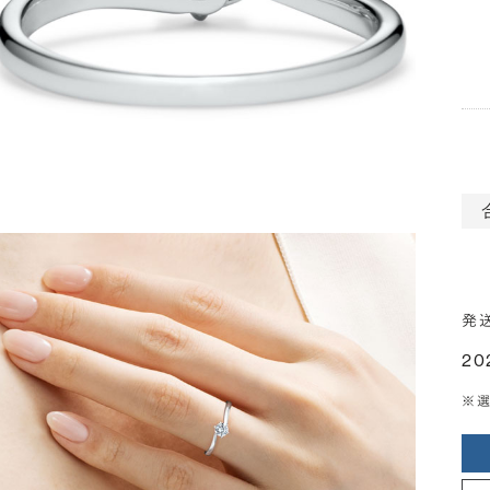
発
20
※