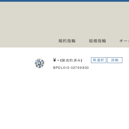
婚約指輪
結婚指輪
オー
¥ -
再選択
詳細
(御成約済み)
BPDL013-02769830