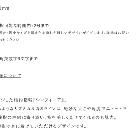
3 mm
択可能な範囲内±2号まで
最大・最小サイズを超えたお直しが難しいデザインがございます。詳細はお問い
わせください
角英数字6文字まで
像について
ジした婚約指輪『シンフォニア』。
ようなリズミカルなSラインは、絶妙な太さや角度でニュートラ
薬指の曲線に寄り添い、指を美しく見せてくれるのも魅力。
印象で身に着けていただけるデザインです。