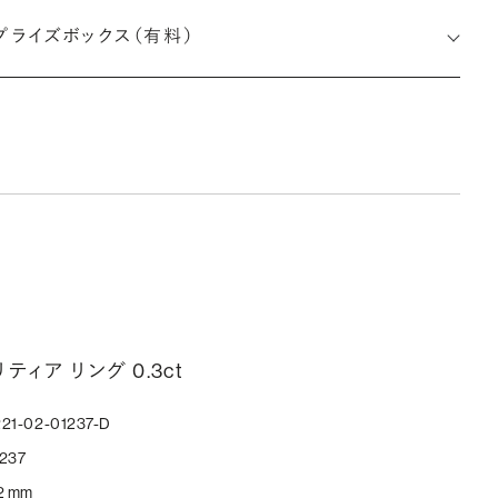
約指輪の内側にお二人のイニシャルや記念日を無料で刻印する
プライズボックス（有料）
とができます。注文前だけでなく購入後の刻印も、リングに初めて
す初回の刻印は、無料にて承ります（デザインによって刻印可能
文字数が異なる場合があります。詳細は「商品仕様」欄をご確認く
い）。
しく見る
ークレットストーン：指輪の内側に留める宝石のこと
輪の内側に、誕生石やピンクダイヤモンドなど、お好みの宝石を
んでセッティングすることができます。ショッピングカート画面で、
ティア リング 0.3ct
好みの宝石をお選びください (有料)。
21-02-01237-D
しく見る
237
2 mm