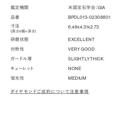
鑑定機関
米国宝石学会：GIA
品番
BPDL013-02308801
寸法
6.48x4.31x2.73
(長さx幅×深さ)
研磨状態
EXCELLENT
対称性
VERY GOOD
ガードル厚
SLIGHTLYTHICK
キューレット
NONE
蛍光性
MEDIUM
ダイヤモンドご成約について注意事項