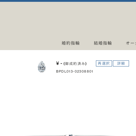
婚約指輪
結婚指輪
オー
¥ -
再選択
詳細
(御成約済み)
BPDL013-02308801