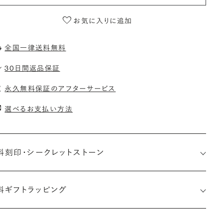
お気に入りに追加
全国一律送料無料
30日間返品保証
永久無料保証のアフターサービス
選べるお支払い方法
料刻印・
シークレットストーン
料ギフトラッピング
印メッセージ：アルファベット6文字まで刻印可能
約指輪の内側にお二人のイニシャルや記念日を無料で刻印する