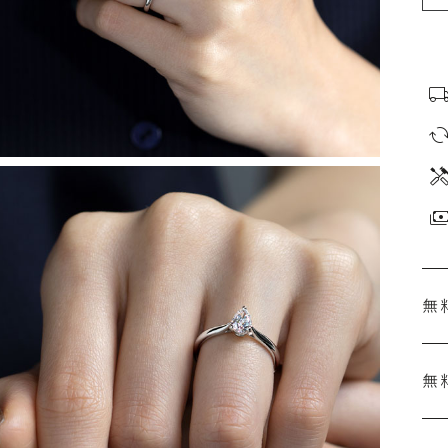
無
無
刻
婚