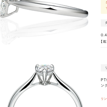
0.
【
P
ング
リ