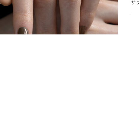
サ
こ
施
な
ださ
詳
シ
指
選
お
詳