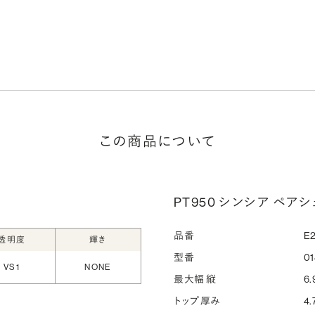
この商品について
PT950 シンシア ペアシ
品番
E2
透明度
輝き
型番
0
VS1
NONE
最大幅 縦
6.
トップ厚み
4.