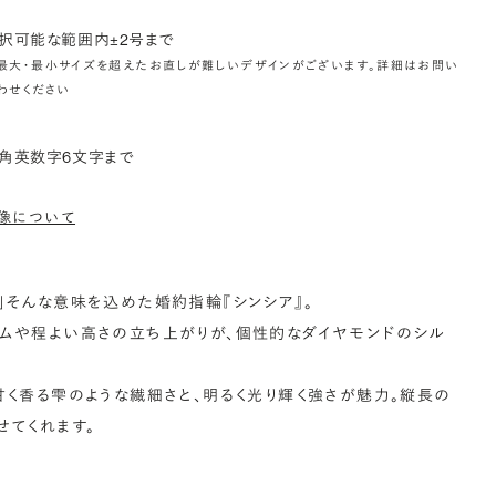
択可能な範囲内±2号まで
最大・最小サイズを超えたお直しが難しいデザインがございます。詳細はお問い
わせください
角英数字6文字まで
像について
」そんな意味を込めた婚約指輪『シンシア』。
ームや程よい高さの立ち上がりが、個性的なダイヤモンドのシル
甘く香る雫のような繊細さと、明るく光り輝く強さが魅力。縦長の
せてくれます。