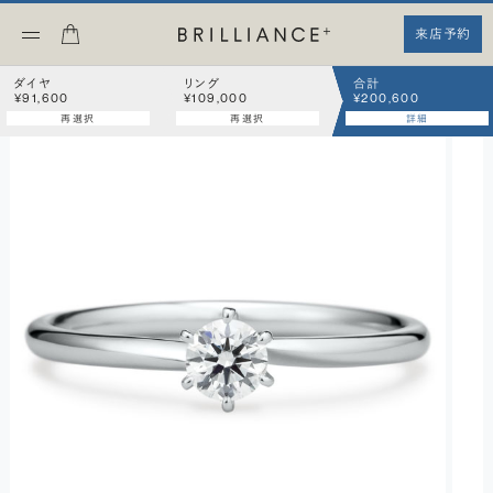
来店予約
ダイヤ
リング
合計
¥91,600
¥109,000
¥200,600
再選択
再選択
詳細