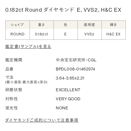
0.182ct Round ダイヤモンド
E、VVS2、H&C EX
シークレットストーン：指輪の内側に留める宝石のこ
シェイプ
重さ
色
透明度
輝き
と
ROUND
0.182ct
E
VVS2
H&C EX
指輪の内側に、誕生石やピンクダイヤモンドなど、お好みの
鑑定書(サンプル)を見る
宝石を選んでセッティングすることができます。ショッピング
カート画面で、お好みの宝石をお選びください (有料)。
鑑定機関
中央宝石研究所：CGL
詳しく見る
品番
BPDL008-01462974
寸法
3.64-3.65x2.21
(最小直径-最大直径×深さ)
研磨状態
EXCELLENT
対称性
VERY GOOD
蛍光性
NONE
ダイヤモンドご成約について注意事項