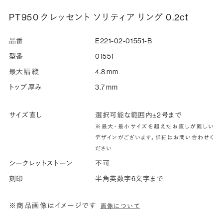
PT950 クレッセント ソリティア リング 0.2ct
品番
E221-02-01551-B
型番
01551
最大幅 縦
4.8 mm
トップ厚み
3.7 mm
サイズ直し
選択可能な範囲内±2号まで
※最大・最小サイズを超えたお直しが難しい
デザインがございます。詳細はお問い合わせく
ださい
シークレットストーン
不可
刻印
半角英数字6文字まで
※商品画像はイメージです
画像について