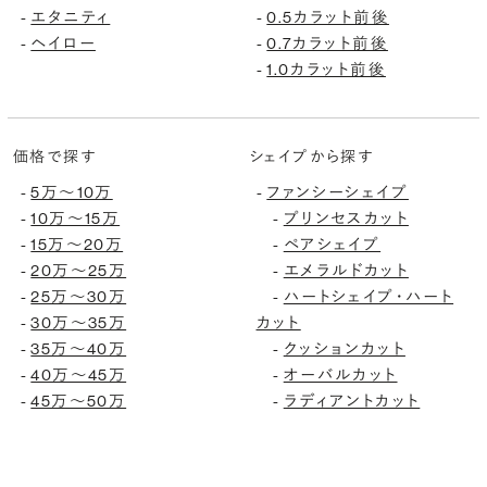
エタニティ
0.5カラット前後
-
-
ヘイロー
0.7カラット前後
-
-
1.0カラット前後
-
価格で探す
シェイプから探す
5万〜10万
ファンシーシェイプ
-
-
10万〜15万
プリンセスカット
-
-
15万〜20万
ペアシェイプ
-
-
20万〜25万
エメラルドカット
-
-
25万〜30万
ハートシェイプ・ハート
-
-
30万〜35万
カット
-
35万〜40万
クッションカット
-
-
40万〜45万
オーバルカット
-
-
45万〜50万
ラディアントカット
-
-