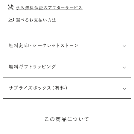
永久無料保証のアフターサービス
選べるお支払い方法
無料刻印・
シークレットストーン
無料ギフトラッピング
刻印メッセージ：アルファベット6文字まで刻印可能
婚約指輪の内側にお二人のイニシャルや記念日を無料で刻
サプライズボックス（有料）
印することができます。注文前だけでなく購入後の刻印も、
リングに初めて施す初回の刻印は、無料にて承ります（デザ
インによって刻印可能な文字数が異なる場合があります。詳
細は「商品仕様」欄をご確認ください）。
この商品について
詳しく見る