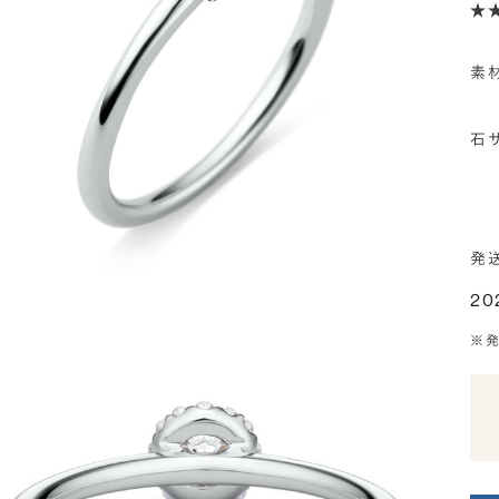
素
石
発
20
※発