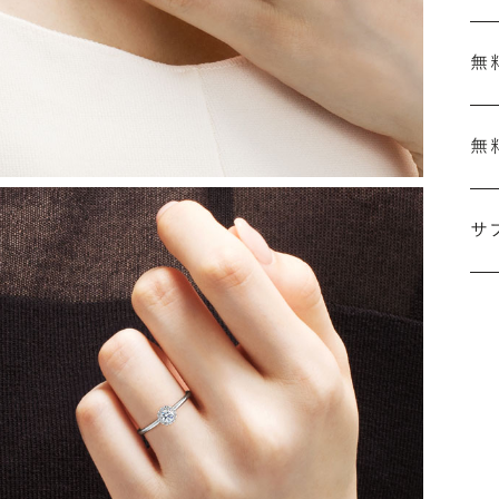
無
無
刻
婚
サ
こ
施
な
ださ
詳
シ