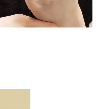
指
選
お
詳