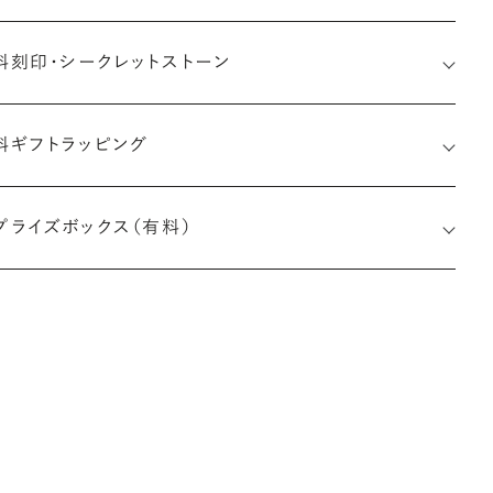
料刻印・
シークレットストーン
料ギフトラッピング
印メッセージ：アルファベット6文字まで刻印可能
約指輪の内側にお二人のイニシャルや記念日を無料で刻印する
プライズボックス（有料）
とができます。注文前だけでなく購入後の刻印も、リングに初めて
す初回の刻印は、無料にて承ります（デザインによって刻印可能
文字数が異なる場合があります。詳細は「商品仕様」欄をご確認く
い）。
※最大・最小サイズを超えたお直しが難しいデザ
インがございます。詳細はお問い合わせください
しく見る
アフターサービス詳細
ークレットストーン：指輪の内側に留める宝石のこと