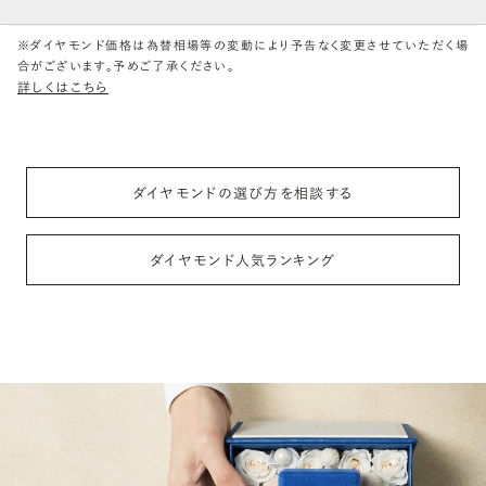
カット
(輝き)
※ダイヤモンド価格は為替相場等の変動により予告なく変更させていただく場
合がございます。予めご了承ください。
Excellent
3EX
H&C EX
3EX H&C
詳しくはこちら
鑑定機関
米国宝石学会：GIA
中央宝石研究所：CGL
ダイヤモンドの選び方を相談する
研磨状態
対称性
VERY GOOD
VERY GOOD
ダイヤモンド人気ランキング
EXCELLENT
EXCELLENT
蛍光性
NONE
FAINT
MEDIUM
STRONG