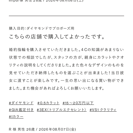
impul 様 男性 28歳 / 2026年08月08日(土)
購入目的：ダイヤモンドでプロポーズ用
こちらの店舗で購入してよかったです。
婚約指輪を購入させていただきました。４Cの知識があまりない
状態での相談でしたが、スタッフの方が、親身にカラットやクオ
リティの説明をしてくださりました。また色々なデザインのものを
見せていただき納得したものを選ぶことが出来ました！当日彼
女に渡すことが楽しみです。一生の思い出になる買い物ができ
ました。また機会があればよろしくお願いいたします。
#ダイヤモンド
#0.5カラット
#15〜20万円以下
#GIA鑑定付き
#3EX（トリプルエクセレント）
#VS1 クラリティ
#Iカラー
R 様 男性 26歳 / 2026年08月07日(金)