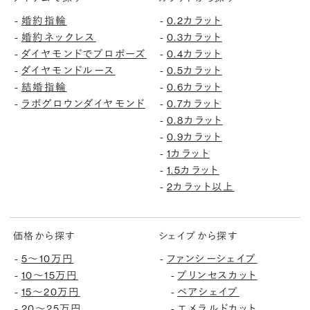
婚約指輪
0.2カラット
-
-
婚約ネックレス
0.3カラット
-
-
ダイヤモンドでプロポーズ
0.4カラット
-
-
ダイヤモンドルース
0.5カラット
-
-
結婚指輪
0.6カラット
-
-
ラボグロウンダイヤモンド
0.7カラット
-
-
0.8カラット
-
0.9カラット
-
1カラット
-
1.5カラット
-
2カラット以上
-
価格から探す
シェイプから探す
5〜10万円
ファンシーシェイプ
-
-
10〜15万円
プリンセスカット
-
-
15〜20万円
ペアシェイプ
-
-
20〜25万円
エメラルドカット
-
-