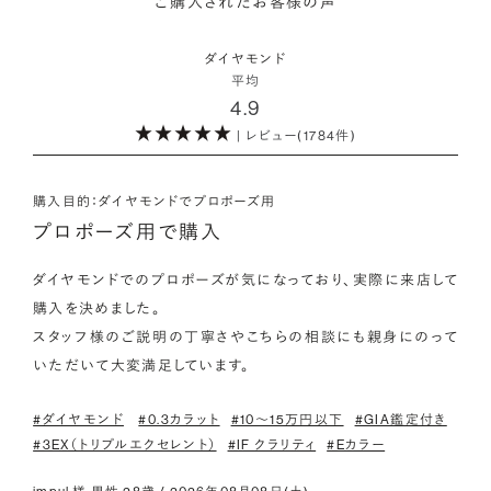
ご購入されたお客様の声
海底ダイヤモンドは、環境負荷とスタッフの安全に配慮した採
・取り扱いの品質が希望と合っている
取方法が採用されている「地球と人へのやさしさ」そして「高い
ダイヤモンドの品質に正解はありません。すべてにおいて最高
詳しくはこちら
・鑑定書が付属
ダイヤモンド
希少性」が特徴です。
級の水準を求める方もいらっしゃれば、予算を最大限にいかす
平均
婚約指輪用のすべてのダイヤモンドに、国内外の信頼性の高い
4.9
ためにカラットなど特定の品質に重点を置き選びたい方もいら
鑑定機関が発行した鑑定書が付き、品質が保証されます。
また海底ダイヤモンドには品質鑑定書とは別に、ダイヤモンド
| レビュー(1784件)
っしゃいます。ブランドや店舗で扱っているダイヤモンドの品質
の採取場所が記載された独自の証明書が付属します。
範囲や選択の自由度が、ご自身の求めている方向性と合致して
・メレダイヤモンドまでブライダル品質
いることで、より満足度の高い決断ができるはずです。
婚約指輪にさらなる華やかさを添える小ぶりなダイヤモンドも、
購入目的：ダイヤモンドでプロポーズ用
詳しくはこちら
一般的にブライダルで使われる品質以上のもののみを厳選して
プロポーズ用で購入
・希望に寄り添う提案を受けられる
使用しています。輝きの違いをお楽しみください。
ただ売れ筋をおすすめするのではなく、ご自身の希望やニーズ
ダイヤモンドでのプロポーズが気になっており、実際に来店して
を踏まえて最適な提案をしてくれる店舗を選べると、心から納得
購入を決めました。

わたしたちのダイヤモンドについて
できるダイヤモンド選びにつながります。
スタッフ様のご説明の丁寧さやこちらの相談にも親身にのって
いただいて大変満足しています。
#ダイヤモンド
#0.3カラット
#10〜15万円以下
#GIA鑑定付き
#3EX（トリプルエクセレント）
#IF クラリティ
#Eカラー