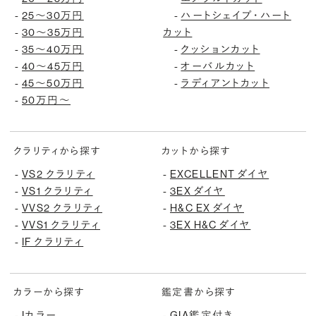
25〜30万円
ハートシェイプ・ハート
-
-
30〜35万円
カット
-
35〜40万円
クッションカット
-
-
40〜45万円
オーバルカット
-
-
45〜50万円
ラディアントカット
-
-
50万円〜
-
クラリティから探す
カットから探す
VS2 クラリティ
EXCELLENT ダイヤ
-
-
VS1 クラリティ
3EX ダイヤ
-
-
VVS2 クラリティ
H&C EX ダイヤ
-
-
VVS1 クラリティ
3EX H&C ダイヤ
-
-
IF クラリティ
-
カラーから探す
鑑定書から探す
Iカラー
GIA鑑定付き
-
-