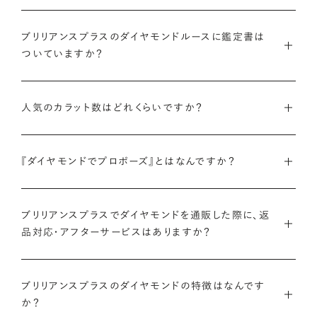
インターネットを活用し自社オンラインストアからお客様に直接
ブリリアンスプラスのダイヤモンドルースに鑑定書は
お届けすることで、中間マージンを大幅に省き、最適な価格と豊
ついていますか？
富なバリエーションを実現しています。
弊社サイトの
検索画面
すべてのダイヤモンドには、国内外の最
ご予算はそのままに、想像以上の品質のダイヤモンドを。特別な
人気のカラット数はどれくらいですか？
大手鑑定機関（第三者鑑定機関）が発行した鑑定書（ダイヤモン
想いを託すのにふさわしい高品質な輝きを、多くの方にご提供
ドグレーディングレポート）が付属します。
します。
ブリリアンスプラスでは、華やかな存在感と日常使いのしやす
『ダイヤモンドでプロポーズ』とはなんですか？
さを兼ね備えた0.300〜0.399カラットが人気ですが、最近で
さらに、ブリリアンスプラスでは自社で検査を実施し、独自に設
詳しくはこちら
は1.000カラット以上の存在感のあるダイヤモンドへの注目も
けた厳格な品質基準をクリアしたダイヤモンドのみをお届けい
ダイヤモンドのルース（裸石）だけでサプライズプロポーズをし、
高まっています。
たします。
ブリリアンスプラスでダイヤモンドを通販した際に、返
成功したらパートナーと一緒に婚約指輪やネックレスのデザイ
品対応・アフターサービスはありますか？
ンを選ぶ、新しいプロポーズの形です。
ブリリアンスプラスのダイヤモンド人気ランキングを見る
鑑定書について
ブリリアンスプラスでは安心してご購入いただけるように30日
ブリリアンスプラスでは豊富なバリエーションのダイヤモンドを
ブリリアンスプラスのダイヤモンドの特徴はなんです
間の返品保証を設けています。
また、ブリリアンスプラスではお相手のお誕生日など、思い入れ
ご用意しているため、思い出の日にちなんだカラット数のダイヤ
か？
のある日付にちなんだカラット数にする『アニバーサリーダイヤ
モンドや、ペアシェイプやエメラルドカットなどお相手の印象に