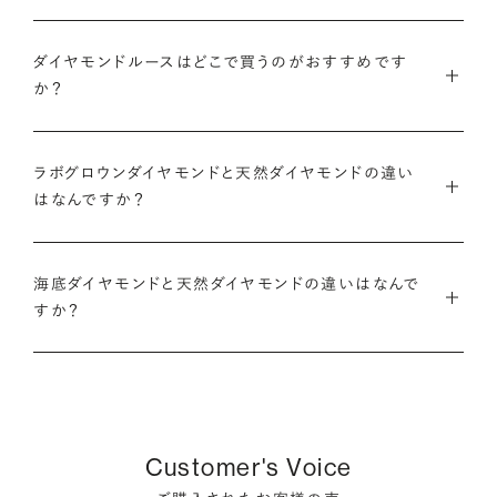
また、ブリリアンスプラスでジュエリーに仕立てた後には「リン
モンド』という選び方も人気です。
あったフォルムの一石をお選びいただくことも可能です。
・国内有数の多彩なラインナップ
グのサイズ直し」や「石の留め直し」など、商品ご購入後も末永く
ダイヤモンドルースはどこで買うのがおすすめです
種類、品質、価格に至るまで、あらゆる価値観に合う多様なダイ
愛用いただけるよう、充実したアフターケアサービスもご用意し
アニバーサリーダイヤモンドについて
ダイヤモンドでプロポーズについて
か？
ヤモンドをご用意しています。一般的な天然のラウンドシェイプ
ております。
だけでも3万個以上。選択肢が多いからこそ、お一人おひとりに
ダイヤモンドを購入する際には、次のような条件を満たすブラン
最適なご提案ができます。
※修理対象はブリリアンスプラスの商品のみとなります
また、ブリリアンスプラスではより華やかなダイヤモンドでのプ
ラボグロウンダイヤモンドと天然ダイヤモンドの違い
ドや店舗を選ぶことをおすすめします。
※商品の種類や状態などにより、サービスを承れない場合がご
ロポーズを叶えるために、オリジナルのギフトボックスの『サプ
はなんですか？
・業界の当たり前にとらわれない適正価格と透明性
ざいます。予めご了承ください
ライズボックス』もご用意しております。
・鑑定書が付属する
流通の上流からの仕入れ、余分な在庫を持たない取り組みなど
ラボグロウンダイヤモンドと天然のダイヤモンドの大きな違いは
大切なダイヤモンドだからこそ、鑑定書で品質を保証されている
で、従来のマージンの大半をカットし、ダイヤモンドの適正価格
サプライズボックスとは
アフターサービスについて
海底ダイヤモンドと天然ダイヤモンドの違いはなんで
「生み出される環境」と「生成されるまでにかかる時間」です。
ことは非常に重要です。鑑定書はブランドや店舗が独自に発行
を実現。一石ごとの価格・品質情報もすべて公開しています。
すか？
するものではなく、信頼のおける第三者鑑定機関によって発行
ラボグロウンダイヤモンドは研究所（ラボ）で生成され、必要とさ
されたものの方が、より安心感が高まります。
・婚約指輪・婚約ネックレスに留める一石を自分で選べる
天然ダイヤモンドは鉱山より採掘されます。一方でブリリアンス
れる期間は数週間です。対して天然のダイヤモンドは、長い年月
ダイヤモンド供給元のデータと直接繋がる独自の検索画面で、
プラスで取り扱っている海底ダイヤモンドは、鉱山から雨風など
をかけて地中で育まれたものです。
・保証がある
品質を細かく設定し検索が可能です。限られた候補から選ぶの
により削られたダイヤモンド原石が何千年もかけ海底までたど
万が一、鑑定書の内容が違っているなどした際に、返品や交換
ではなく、まだ誰も触れていないダイヤモンドから、品質も価格
り着き、それをプロのダイバーが採取します。
どちらも単一元素（炭素）で出来ているため、物理的にも光学的
Customer's Voice
が可能かも確認しておきたいポイントです。
も納得するあなただけの一石を探し婚約指輪・婚約ネックレス
にも同じ特性を持っており、同等の輝きを放ちます。
をオーダーしていただけます。