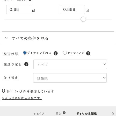
ct
ct
すべての条件を見る
クイック検索
ダイヤモンドのみ
セッティング
発送状態
ブランドで人気の品質
ダイヤモンドでプロポーズにおすすめ
発送予定日
カラー
(色)
並び替え
I
H
G
F
E
D
0
1~ 0
件中
件を表示しています
クラリティ
(透明度)
※表示金額は税込価格です。
VS2
VS1
VVS2
VVS1
IF
FL
シェイプ
重さ
ダイヤのみ価格
色