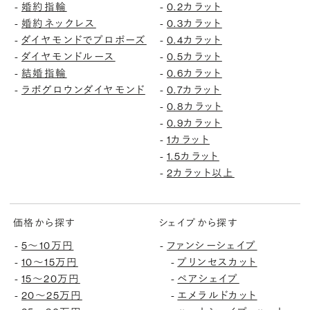
婚約指輪
0.2カラット
-
-
婚約ネックレス
0.3カラット
-
-
ダイヤモンドでプロポーズ
0.4カラット
-
-
ダイヤモンドルース
0.5カラット
-
-
結婚指輪
0.6カラット
-
-
ラボグロウンダイヤモンド
0.7カラット
-
-
0.8カラット
-
0.9カラット
-
1カラット
-
1.5カラット
-
2カラット以上
-
価格から探す
シェイプから探す
5〜10万円
ファンシーシェイプ
-
-
10〜15万円
プリンセスカット
-
-
15〜20万円
ペアシェイプ
-
-
20〜25万円
エメラルドカット
-
-