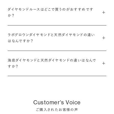
・国内有数の多彩なラインナップ
グのサイズ直し」や「石の留め直し」など、商品ご購入後も末永く
ダイヤモンドルースはどこで買うのがおすすめです
種類、品質、価格に至るまで、あらゆる価値観に合う多様なダイ
愛用いただけるよう、充実したアフターケアサービスもご用意し
アニバーサリーダイヤモンドについて
ダイヤモンドでプロポーズについて
か？
ヤモンドをご用意しています。一般的な天然のラウンドシェイプ
ております。
だけでも3万個以上。選択肢が多いからこそ、お一人おひとりに
ダイヤモンドを購入する際には、次のような条件を満たすブラン
最適なご提案ができます。
※修理対象はブリリアンスプラスの商品のみとなります
また、ブリリアンスプラスではより華やかなダイヤモンドでのプ
ラボグロウンダイヤモンドと天然ダイヤモンドの違い
ドや店舗を選ぶことをおすすめします。
※商品の種類や状態などにより、サービスを承れない場合がご
ロポーズを叶えるために、オリジナルのギフトボックスの『サプ
はなんですか？
・業界の当たり前にとらわれない適正価格と透明性
ざいます。予めご了承ください
ライズボックス』もご用意しております。
・鑑定書が付属する
流通の上流からの仕入れ、余分な在庫を持たない取り組みなど
ラボグロウンダイヤモンドと天然のダイヤモンドの大きな違いは
大切なダイヤモンドだからこそ、鑑定書で品質を保証されている
で、従来のマージンの大半をカットし、ダイヤモンドの適正価格
サプライズボックスとは
アフターサービスについて
海底ダイヤモンドと天然ダイヤモンドの違いはなんで
「生み出される環境」と「生成されるまでにかかる時間」です。
ことは非常に重要です。鑑定書はブランドや店舗が独自に発行
を実現。一石ごとの価格・品質情報もすべて公開しています。
すか？
するものではなく、信頼のおける第三者鑑定機関によって発行
ラボグロウンダイヤモンドは研究所（ラボ）で生成され、必要とさ
されたものの方が、より安心感が高まります。
・婚約指輪・婚約ネックレスに留める一石を自分で選べる
天然ダイヤモンドは鉱山より採掘されます。一方でブリリアンス
れる期間は数週間です。対して天然のダイヤモンドは、長い年月
ダイヤモンド供給元のデータと直接繋がる独自の検索画面で、
プラスで取り扱っている海底ダイヤモンドは、鉱山から雨風など
をかけて地中で育まれたものです。
・保証がある
品質を細かく設定し検索が可能です。限られた候補から選ぶの
により削られたダイヤモンド原石が何千年もかけ海底までたど
万が一、鑑定書の内容が違っているなどした際に、返品や交換
ではなく、まだ誰も触れていないダイヤモンドから、品質も価格
り着き、それをプロのダイバーが採取します。
どちらも単一元素（炭素）で出来ているため、物理的にも光学的
Customer's Voice
が可能かも確認しておきたいポイントです。
も納得するあなただけの一石を探し婚約指輪・婚約ネックレス
にも同じ特性を持っており、同等の輝きを放ちます。
をオーダーしていただけます。
ご購入されたお客様の声
海底ダイヤモンドは、環境負荷とスタッフの安全に配慮した採