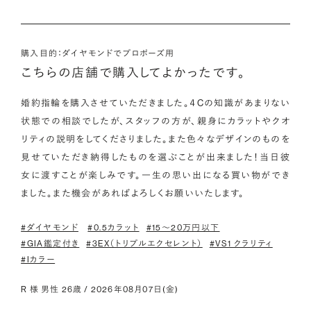
購入目的：ダイヤモンドでプロポーズ用
こちらの店舗で購入してよかったです。
婚約指輪を購入させていただきました。４Cの知識があまりない
状態での相談でしたが、スタッフの方が、親身にカラットやクオ
リティの説明をしてくださりました。また色々なデザインのものを
見せていただき納得したものを選ぶことが出来ました！当日彼
女に渡すことが楽しみです。一生の思い出になる買い物ができ
ました。また機会があればよろしくお願いいたします。
#ダイヤモンド
#0.5カラット
#15〜20万円以下
#GIA鑑定付き
#3EX（トリプルエクセレント）
#VS1 クラリティ
#Iカラー
R 様 男性 26歳 / 2026年08月07日(金)