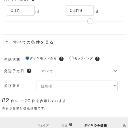
ct
ct
すべての条件を見る
クイック検索
ダイヤモンドのみ
セッティング
発送状態
ブランドで人気の品質
ダイヤモンドでプロポーズにおすすめ
発送予定日
カラー
(色)
並び替え
I
H
G
F
E
D
82
1~ 20
件中
件を表示しています
クラリティ
(透明度)
※表示金額は税込価格です。
VS2
VS1
VVS2
VVS1
IF
FL
シェイプ
重さ
ダイヤのみ価格
色