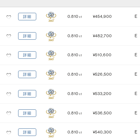
カット
(輝き)
0.810
¥454,900
E
詳細
ct
Excellent
3EX
H&C EX
3EX H&C
0.810
¥482,700
E
詳細
ct
鑑定機関
米国宝石学会：GIA
中央宝石研究所：CGL
0.810
¥510,600
E
詳細
ct
研磨状態
対称性
VERY GOOD
VERY GOOD
0.810
¥526,500
E
詳細
ct
EXCELLENT
EXCELLENT
蛍光性
0.810
¥533,200
E
詳細
ct
NONE
FAINT
MEDIUM
STRONG
0.810
¥536,500
E
詳細
ct
0.810
¥540,300
E
詳細
ct