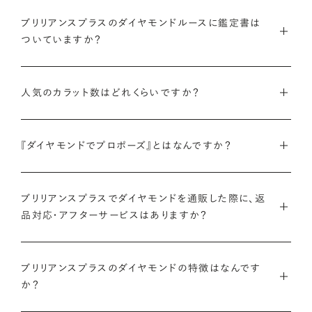
インターネットを活用し自社オンラインストアからお客様に直接
ブリリアンスプラスのダイヤモンドルースに鑑定書は
お届けすることで、中間マージンを大幅に省き、最適な価格と豊
ついていますか？
富なバリエーションを実現しています。
弊社サイトの
検索画面
すべてのダイヤモンドには、国内外の最
ご予算はそのままに、想像以上の品質のダイヤモンドを。特別な
人気のカラット数はどれくらいですか？
大手鑑定機関（第三者鑑定機関）が発行した鑑定書（ダイヤモン
想いを託すのにふさわしい高品質な輝きを、多くの方にご提供
ドグレーディングレポート）が付属します。
します。
ブリリアンスプラスでは、華やかな存在感と日常使いのしやす
『ダイヤモンドでプロポーズ』とはなんですか？
さを兼ね備えた0.300〜0.399カラットが人気ですが、最近で
さらに、ブリリアンスプラスでは自社で検査を実施し、独自に設
詳しくはこちら
は1.000カラット以上の存在感のあるダイヤモンドへの注目も
けた厳格な品質基準をクリアしたダイヤモンドのみをお届けい
ダイヤモンドのルース（裸石）だけでサプライズプロポーズをし、
高まっています。
たします。
ブリリアンスプラスでダイヤモンドを通販した際に、返
成功したらパートナーと一緒に婚約指輪やネックレスのデザイ
品対応・アフターサービスはありますか？
ンを選ぶ、新しいプロポーズの形です。
ブリリアンスプラスのダイヤモンド人気ランキングを見る
鑑定書について
ブリリアンスプラスでは安心してご購入いただけるように30日
ブリリアンスプラスでは豊富なバリエーションのダイヤモンドを
ブリリアンスプラスのダイヤモンドの特徴はなんです
間の返品保証を設けています。
また、ブリリアンスプラスではお相手のお誕生日など、思い入れ
ご用意しているため、思い出の日にちなんだカラット数のダイヤ
か？
のある日付にちなんだカラット数にする『アニバーサリーダイヤ
モンドや、ペアシェイプやエメラルドカットなどお相手の印象に
また、ブリリアンスプラスでジュエリーに仕立てた後には「リン
モンド』という選び方も人気です。
あったフォルムの一石をお選びいただくことも可能です。