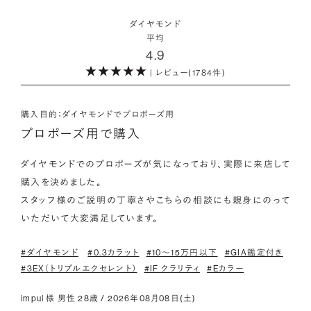
・取り扱いの品質が希望と合っている
取方法が採用されている「地球と人へのやさしさ」そして「高い
ダイヤモンドの品質に正解はありません。すべてにおいて最高
詳しくはこちら
・鑑定書が付属
ダイヤモンド
希少性」が特徴です。
級の水準を求める方もいらっしゃれば、予算を最大限にいかす
平均
婚約指輪用のすべてのダイヤモンドに、国内外の信頼性の高い
4.9
ためにカラットなど特定の品質に重点を置き選びたい方もいら
鑑定機関が発行した鑑定書が付き、品質が保証されます。
また海底ダイヤモンドには品質鑑定書とは別に、ダイヤモンド
| レビュー(1784件)
っしゃいます。ブランドや店舗で扱っているダイヤモンドの品質
の採取場所が記載された独自の証明書が付属します。
範囲や選択の自由度が、ご自身の求めている方向性と合致して
・メレダイヤモンドまでブライダル品質
いることで、より満足度の高い決断ができるはずです。
婚約指輪にさらなる華やかさを添える小ぶりなダイヤモンドも、
購入目的：ダイヤモンドでプロポーズ用
詳しくはこちら
一般的にブライダルで使われる品質以上のもののみを厳選して
プロポーズ用で購入
・希望に寄り添う提案を受けられる
使用しています。輝きの違いをお楽しみください。
ただ売れ筋をおすすめするのではなく、ご自身の希望やニーズ
ダイヤモンドでのプロポーズが気になっており、実際に来店して
を踏まえて最適な提案をしてくれる店舗を選べると、心から納得
購入を決めました。

わたしたちのダイヤモンドについて
できるダイヤモンド選びにつながります。
スタッフ様のご説明の丁寧さやこちらの相談にも親身にのって
いただいて大変満足しています。
#ダイヤモンド
#0.3カラット
#10〜15万円以下
#GIA鑑定付き
#3EX（トリプルエクセレント）
#IF クラリティ
#Eカラー
impul 様 男性 28歳 / 2026年08月08日(土)