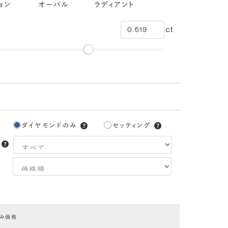
ョン
オーバル
ラディアント
ct
ダイヤモンドのみ
セッティング
3EX
H&C EX
3EX H&C
トリプル
ハートアンドキューピッド
トリプルエクセレント
エクセレント
エクセレント
ハートアンドキューピッド
中央宝石研究所：CGL
のみ価格
EXCELLENT