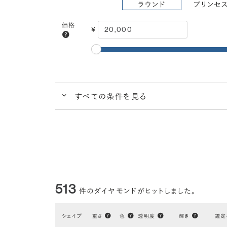
ラウンド
プリンセ
価格
¥
すべての条件を見る
クイック検索
ブランドで人気の品質
ダイヤ
クラリティ
VS2
VS1
VVS2
(透明度)
ごくわずかな内包物
ごくごくわずかな
カラー
I
H
G
(色)
513
件のダイヤモンドがヒットしました。
ほぼ無色
シェイプ
重さ
色
透明度
輝き
鑑定
研磨状態
VERY GOOD
EXCELLENT