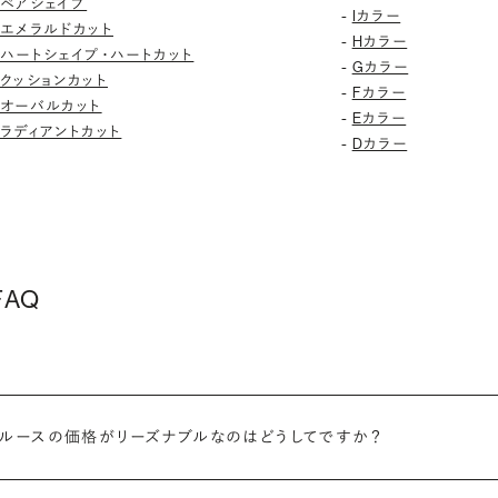
ペアシェイプ
-
Iカラー
エメラルドカット
-
Hカラー
ハートシェイプ・ハートカット
-
Gカラー
クッションカット
-
Fカラー
オーバルカット
-
Eカラー
ラディアントカット
-
Dカラー
AQ
ドルースの価格がリーズナブルなのはどうしてですか？
ンストアからお客様に直接お届けすることで、中間マージンを大幅に省き