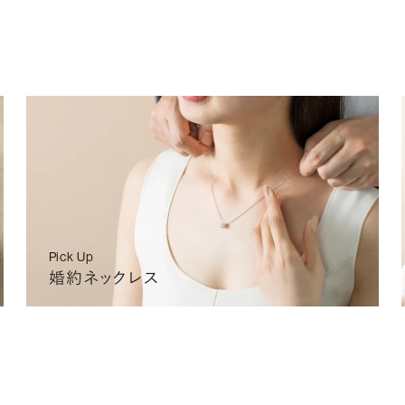
IA
NONE
2026/08/26 (水)〜
2026/09/10(木)〜
¥289,
IA
NONE
2026/08/26 (水)〜
2026/09/10(木)〜
¥293,
IA
MEDIUM
2026/08/26 (水)〜
2026/09/10(木)〜
¥297,
L
o
a
d
i
n
Pick Up
g
婚約ネックレス
.
.
.