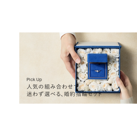
0.610
E
VS2
H&C EX
G
0.610
E
VS2
EXCELLENT
G
0.610
E
VS1
3EX
G
Pick Up
人気の組み合わせで
迷わず選べる、婚約指輪セット