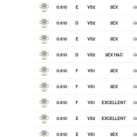
0.610
E
VS2
3EX
G
NONE
FAINT
MEDIUM
蛍光性
0.610
D
VS2
3EX
G
0.610
E
VS2
3EX
G
0.610
D
VS2
3EX H&C
G
0.610
F
VS1
3EX
G
0.610
F
VS1
3EX
G
0.610
F
VS1
EXCELLENT
G
0.610
E
VS2
EXCELLENT
G
0.610
E
VS1
3EX
G