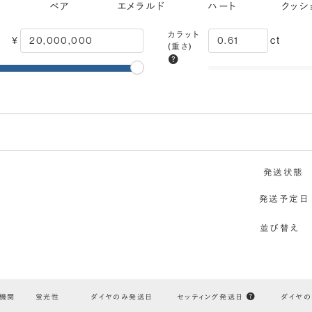
ス
ペア
エメラルド
ハート
クッシ
カラット
¥
ct
(重さ)
モンドでプロポーズにおすすめ
発送状態
カット
VVS1
IF
FL
Excellent
発送予定日
(輝き)
内包物
ほぼ無傷
無傷
エクセレント
並び替え
鑑定機関
米国宝石学会：GIA
F
E
D
無色
機関
蛍光性
ダイヤのみ発送日
セッティング発送日
ダイヤ
対称性
VERY GOOD