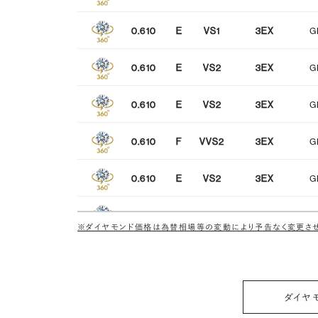
0.610
E
VS1
3EX
G
0.610
E
VS2
3EX
G
0.610
E
VS2
3EX
G
0.610
F
VVS2
3EX
G
0.610
E
VS2
3EX
G
0.610
D
VS2
3EX
G
※ダイヤモンド価格は為替相場等の変動により予告なく変更させ
0.610
F
VS1
3EX
G
0.610
F
VS1
3EX
G
ダイヤ