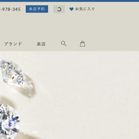
読
-978-345
お気に入り
来店予約
み
込
み
中
.
ブランド
来店
.
.