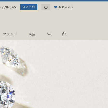
読
-978-345
お気に入り
来店予約
み
込
み
中
.
ブランド
来店
.
.