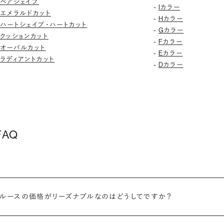
ペアシェイプ
-
Iカラー
エメラルドカット
-
Hカラー
ハートシェイプ・ハートカット
-
Gカラー
クッションカット
-
Fカラー
オーバルカット
-
Eカラー
ラディアントカット
-
Dカラー
AQ
ドルースの価格がリーズナブルなのはどうしてですか？
ンストアからお客様に直接お届けすることで、中間マージンを大幅に省き