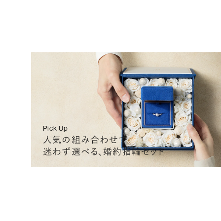
0.560
D
VS2
3EX
G
0.560
D
VS2
3EX
G
0.560
F
VVS2
3EX
G
Pick Up
人気の組み合わせで
迷わず選べる、婚約指輪セット