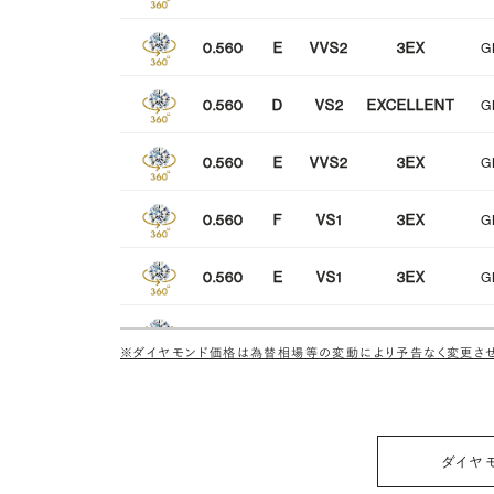
0.560
E
VVS2
3EX
G
0.560
D
VS2
EXCELLENT
G
0.560
E
VVS2
3EX
G
0.560
F
VS1
3EX
G
0.560
E
VS1
3EX
G
0.560
E
VS2
3EX
G
※ダイヤモンド価格は為替相場等の変動により予告なく変更させ
0.560
D
VS2
3EX
G
0.560
F
VVS2
3EX
G
ダイヤ