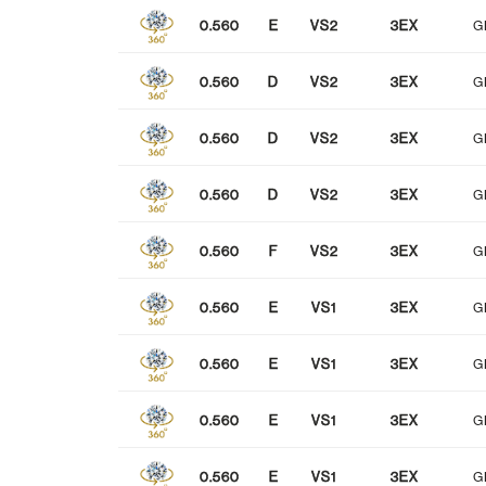
0.560
E
VS2
3EX
G
NONE
FAINT
MEDIUM
蛍光性
0.560
D
VS2
3EX
G
0.560
D
VS2
3EX
G
0.560
D
VS2
3EX
G
0.560
F
VS2
3EX
G
0.560
E
VS1
3EX
G
0.560
E
VS1
3EX
G
0.560
E
VS1
3EX
G
0.560
E
VS1
3EX
G