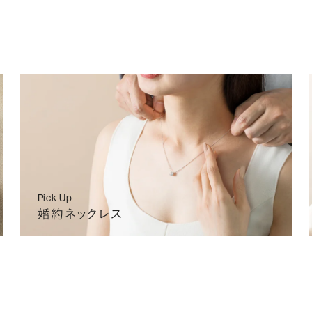
IA
FAINT
2026/08/26 (水)〜
2026/09/10(木)〜
¥250,
IA
MEDIUM
2026/08/26 (水)〜
2026/09/10(木)〜
¥250,
IA
MEDIUM
2026/08/26 (水)〜
2026/09/10(木)〜
¥251,
L
o
a
d
i
n
Pick Up
g
婚約ネックレス
.
.
.