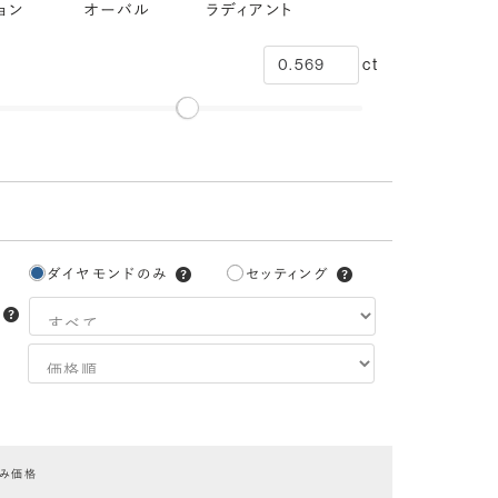
ョン
オーバル
ラディアント
ct
ダイヤモンドのみ
セッティング
3EX
H&C EX
3EX H&C
トリプル
ハートアンドキューピッド
トリプルエクセレント
エクセレント
エクセレント
ハートアンドキューピッド
中央宝石研究所：CGL
のみ価格
EXCELLENT