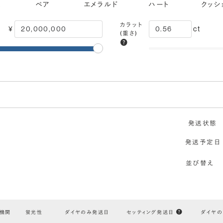
ス
ペア
エメラルド
ハート
クッシ
カラット
¥
ct
(重さ)
モンドでプロポーズにおすすめ
発送状態
カット
VVS1
IF
FL
Excellent
発送予定日
(輝き)
内包物
ほぼ無傷
無傷
エクセレント
並び替え
鑑定機関
米国宝石学会：GIA
F
E
D
無色
機関
蛍光性
ダイヤのみ発送日
セッティング発送日
ダイヤ
対称性
VERY GOOD