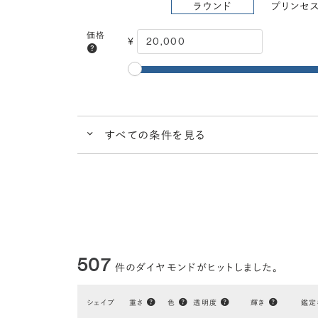
ラウンド
プリンセ
価格
¥
すべての条件を見る
クイック検索
ブランドで人気の品質
ダイヤ
クラリティ
VS2
VS1
VVS2
(透明度)
ごくわずかな内包物
ごくごくわずかな
カラー
I
H
G
(色)
507
件のダイヤモンドがヒットしました。
ほぼ無色
シェイプ
重さ
色
透明度
輝き
鑑定
研磨状態
VERY GOOD
EXCELLENT