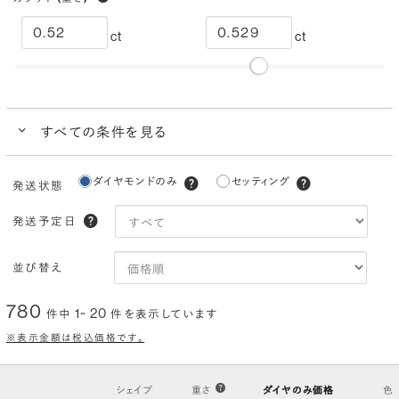
ct
ct
すべての条件を見る
クイック検索
ダイヤモンドのみ
セッティング
発送状態
ブランドで人気の品質
ダイヤモンドでプロポーズにおすすめ
発送予定日
カラー
(色)
並び替え
I
H
G
F
E
D
780
1~ 20
件中
件を表示しています
クラリティ
(透明度)
※表示金額は税込価格です。
VS2
VS1
VVS2
VVS1
IF
FL
シェイプ
重さ
ダイヤのみ価格
色