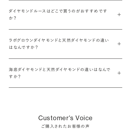
・国内有数の多彩なラインナップ
グのサイズ直し」や「石の留め直し」など、商品ご購入後も末永く
種類、品質、価格に至るまで、あらゆる価値観に合う多様なダイ
ダイヤモンドルースはどこで買うのがおすすめです
愛用いただけるよう、充実したアフターケアサービスもご用意し
アニバーサリーダイヤモンドについて
ダイヤモンドでプロポーズについて
か？
ヤモンドをご用意しています。一般的な天然のラウンドシェイプ
ております。
だけでも3万個以上。選択肢が多いからこそ、お一人おひとりに
ダイヤモンドを購入する際には、次のような条件を満たすブラン
最適なご提案ができます。
※修理対象はブリリアンスプラスの商品のみとなります
また、ブリリアンスプラスではより華やかなダイヤモンドでのプ
ドや店舗を選ぶことをおすすめします。
ラボグロウンダイヤモンドと天然ダイヤモンドの違い
※商品の種類や状態などにより、サービスを承れない場合がご
ロポーズを叶えるために、オリジナルのギフトボックスの『サプ
はなんですか？
・業界の当たり前にとらわれない適正価格と透明性
ざいます。予めご了承ください
ライズボックス』もご用意しております。
・鑑定書が付属する
流通の上流からの仕入れ、余分な在庫を持たない取り組みなど
ラボグロウンダイヤモンドと天然のダイヤモンドの大きな違いは
大切なダイヤモンドだからこそ、鑑定書で品質を保証されている
で、従来のマージンの大半をカットし、ダイヤモンドの適正価格
サプライズボックスとは
アフターサービスについて
「生み出される環境」と「生成されるまでにかかる時間」です。
海底ダイヤモンドと天然ダイヤモンドの違いはなんで
ことは非常に重要です。鑑定書はブランドや店舗が独自に発行
を実現。一石ごとの価格・品質情報もすべて公開しています。
すか？
するものではなく、信頼のおける第三者鑑定機関によって発行
ラボグロウンダイヤモンドは研究所（ラボ）で生成され、必要とさ
されたものの方が、より安心感が高まります。
・婚約指輪・婚約ネックレスに留める一石を自分で選べる
天然ダイヤモンドは鉱山より採掘されます。一方でブリリアンス
れる期間は数週間です。対して天然のダイヤモンドは、長い年月
ダイヤモンド供給元のデータと直接繋がる独自の検索画面で、
プラスで取り扱っている海底ダイヤモンドは、鉱山から雨風など
をかけて地中で育まれたものです。
・保証がある
品質を細かく設定し検索が可能です。限られた候補から選ぶの
により削られたダイヤモンド原石が何千年もかけ海底までたど
万が一、鑑定書の内容が違っているなどした際に、返品や交換
ではなく、まだ誰も触れていないダイヤモンドから、品質も価格
り着き、それをプロのダイバーが採取します。
どちらも単一元素（炭素）で出来ているため、物理的にも光学的
が可能かも確認しておきたいポイントです。
Customer's Voice
も納得するあなただけの一石を探し婚約指輪・婚約ネックレス
にも同じ特性を持っており、同等の輝きを放ちます。
をオーダーしていただけます。
ご購入されたお客様の声
海底ダイヤモンドは、環境負荷とスタッフの安全に配慮した採