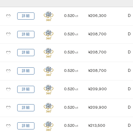
カット
(輝き)
0.520
¥206,300
D
詳細
ct
Excellent
3EX
H&C EX
3EX H&C
0.520
¥208,700
D
詳細
ct
鑑定機関
米国宝石学会：GIA
中央宝石研究所：CGL
0.520
¥208,700
D
詳細
ct
研磨状態
対称性
VERY GOOD
VERY GOOD
0.520
¥208,700
D
詳細
ct
EXCELLENT
EXCELLENT
蛍光性
0.520
¥209,900
D
詳細
ct
NONE
FAINT
MEDIUM
STRONG
0.520
¥209,900
D
詳細
ct
0.520
¥213,500
D
詳細
ct