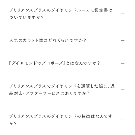
インターネットを活用し自社オンラインストアからお客様に直接
お届けすることで、中間マージンを大幅に省き、最適な価格と豊
ブリリアンスプラスのダイヤモンドルースに鑑定書は
ついていますか？
富なバリエーションを実現しています。
弊社サイトの
検索画面
すべてのダイヤモンドには、国内外の最
ご予算はそのままに、想像以上の品質のダイヤモンドを。特別な
大手鑑定機関（第三者鑑定機関）が発行した鑑定書（ダイヤモン
人気のカラット数はどれくらいですか？
想いを託すのにふさわしい高品質な輝きを、多くの方にご提供
ドグレーディングレポート）が付属します。
します。
ブリリアンスプラスでは、華やかな存在感と日常使いのしやす
さを兼ね備えた0.300〜0.399カラットが人気ですが、最近で
『ダイヤモンドでプロポーズ』とはなんですか？
さらに、ブリリアンスプラスでは自社で検査を実施し、独自に設
詳しくはこちら
は1.000カラット以上の存在感のあるダイヤモンドへの注目も
けた厳格な品質基準をクリアしたダイヤモンドのみをお届けい
ダイヤモンドのルース（裸石）だけでサプライズプロポーズをし、
高まっています。
たします。
成功したらパートナーと一緒に婚約指輪やネックレスのデザイ
ブリリアンスプラスでダイヤモンドを通販した際に、返
品対応・アフターサービスはありますか？
ンを選ぶ、新しいプロポーズの形です。
ブリリアンスプラスのダイヤモンド人気ランキングを見る
鑑定書について
ブリリアンスプラスでは安心してご購入いただけるように30日
ブリリアンスプラスでは豊富なバリエーションのダイヤモンドを
間の返品保証を設けています。
ブリリアンスプラスのダイヤモンドの特徴はなんです
また、ブリリアンスプラスではお相手のお誕生日など、思い入れ
ご用意しているため、思い出の日にちなんだカラット数のダイヤ
か？
のある日付にちなんだカラット数にする『アニバーサリーダイヤ
モンドや、ペアシェイプやエメラルドカットなどお相手の印象に
また、ブリリアンスプラスでジュエリーに仕立てた後には「リン
モンド』という選び方も人気です。
あったフォルムの一石をお選びいただくことも可能です。