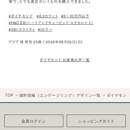
寧で、とても満足のいくものを購入できました。
#ダイヤモンド
#0.2カラット
#5〜10万円以下
#H&C EX（ハートアンドキューピッド エクセレント）
#VS1 クラリティ
#Iカラー
アクア 様 男性 23歳 / 2026年08月02日(日)
ダイヤモンド お客様の声一覧
TOP
婚約指輪（エンゲージリング）デザイン一覧
ダイヤモン
会員ログイン
ショッピングガイド