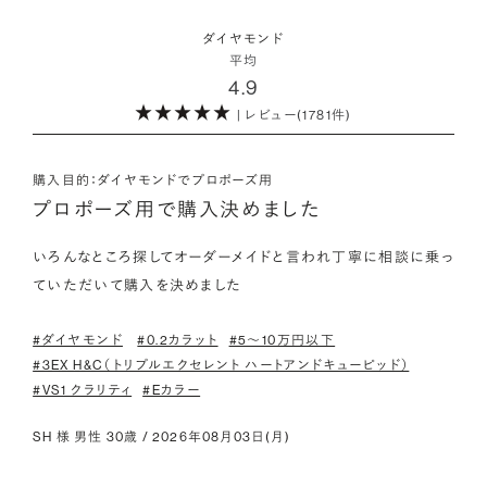
・取り扱いの品質が希望と合っている
取方法が採用されている「地球と人へのやさしさ」そして「高い
ダイヤモンドの品質に正解はありません。すべてにおいて最高
詳しくはこちら
・鑑定書が付属
ダイヤモンド
希少性」が特徴です。
級の水準を求める方もいらっしゃれば、予算を最大限にいかす
平均
婚約指輪用のすべてのダイヤモンドに、国内外の信頼性の高い
4.9
ためにカラットなど特定の品質に重点を置き選びたい方もいら
鑑定機関が発行した鑑定書が付き、品質が保証されます。
また海底ダイヤモンドには品質鑑定書とは別に、ダイヤモンド
っしゃいます。ブランドや店舗で扱っているダイヤモンドの品質
| レビュー(1781件)
の採取場所が記載された独自の証明書が付属します。
範囲や選択の自由度が、ご自身の求めている方向性と合致して
・メレダイヤモンドまでブライダル品質
いることで、より満足度の高い決断ができるはずです。
婚約指輪にさらなる華やかさを添える小ぶりなダイヤモンドも、
購入目的：ダイヤモンドでプロポーズ用
詳しくはこちら
一般的にブライダルで使われる品質以上のもののみを厳選して
プロポーズ用で購入決めました
・希望に寄り添う提案を受けられる
使用しています。輝きの違いをお楽しみください。
ただ売れ筋をおすすめするのではなく、ご自身の希望やニーズ
いろんなところ探してオーダーメイドと言われ丁寧に相談に乗っ
を踏まえて最適な提案をしてくれる店舗を選べると、心から納得
ていただいて購入を決めました
わたしたちのダイヤモンドについて
できるダイヤモンド選びにつながります。
#ダイヤモンド
#0.2カラット
#5〜10万円以下
#3EX H&C（トリプルエクセレント ハートアンドキューピッド）
#VS1 クラリティ
#Eカラー
SH 様 男性 30歳 / 2026年08月03日(月)