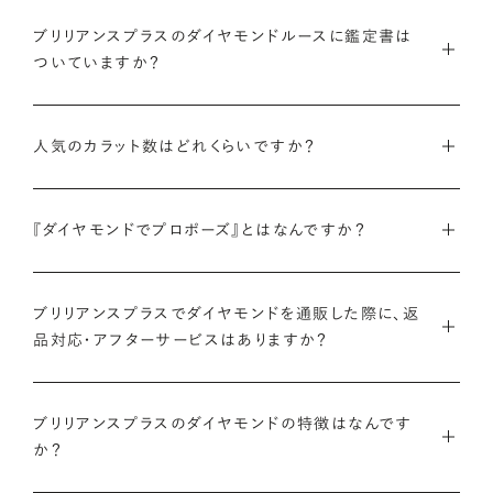
インターネットを活用し自社オンラインストアからお客様に直接
ブリリアンスプラスのダイヤモンドルースに鑑定書は
お届けすることで、中間マージンを大幅に省き、最適な価格と豊
ついていますか？
富なバリエーションを実現しています。
弊社サイトの
検索画面
すべてのダイヤモンドには、国内外の最
ご予算はそのままに、想像以上の品質のダイヤモンドを。特別な
人気のカラット数はどれくらいですか？
大手鑑定機関（第三者鑑定機関）が発行した鑑定書（ダイヤモン
想いを託すのにふさわしい高品質な輝きを、多くの方にご提供
ドグレーディングレポート）が付属します。
します。
ブリリアンスプラスでは、華やかな存在感と日常使いのしやす
『ダイヤモンドでプロポーズ』とはなんですか？
さを兼ね備えた0.300〜0.399カラットが人気ですが、最近で
さらに、ブリリアンスプラスでは自社で検査を実施し、独自に設
詳しくはこちら
は1.000カラット以上の存在感のあるダイヤモンドへの注目も
けた厳格な品質基準をクリアしたダイヤモンドのみをお届けい
ダイヤモンドのルース（裸石）だけでサプライズプロポーズをし、
高まっています。
たします。
ブリリアンスプラスでダイヤモンドを通販した際に、返
成功したらパートナーと一緒に婚約指輪やネックレスのデザイ
品対応・アフターサービスはありますか？
ンを選ぶ、新しいプロポーズの形です。
ブリリアンスプラスのダイヤモンド人気ランキングを見る
鑑定書について
ブリリアンスプラスでは安心してご購入いただけるように30日
ブリリアンスプラスでは豊富なバリエーションのダイヤモンドを
ブリリアンスプラスのダイヤモンドの特徴はなんです
間の返品保証を設けています。
また、ブリリアンスプラスではお相手のお誕生日など、思い入れ
ご用意しているため、思い出の日にちなんだカラット数のダイヤ
か？
のある日付にちなんだカラット数にする『アニバーサリーダイヤ
モンドや、ペアシェイプやエメラルドカットなどお相手の印象に
また、ブリリアンスプラスでジュエリーに仕立てた後には「リン
モンド』という選び方も人気です。
あったフォルムの一石をお選びいただくことも可能です。