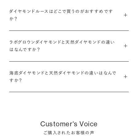
・国内有数の多彩なラインナップ
グのサイズ直し」や「石の留め直し」など、商品ご購入後も末永く
ダイヤモンドルースはどこで買うのがおすすめです
種類、品質、価格に至るまで、あらゆる価値観に合う多様なダイ
愛用いただけるよう、充実したアフターケアサービスもご用意し
アニバーサリーダイヤモンドについて
ダイヤモンドでプロポーズについて
か？
ヤモンドをご用意しています。一般的な天然のラウンドシェイプ
ております。
だけでも3万個以上。選択肢が多いからこそ、お一人おひとりに
ダイヤモンドを購入する際には、次のような条件を満たすブラン
最適なご提案ができます。
※修理対象はブリリアンスプラスの商品のみとなります
また、ブリリアンスプラスではより華やかなダイヤモンドでのプ
ラボグロウンダイヤモンドと天然ダイヤモンドの違い
ドや店舗を選ぶことをおすすめします。
※商品の種類や状態などにより、サービスを承れない場合がご
ロポーズを叶えるために、オリジナルのギフトボックスの『サプ
はなんですか？
・業界の当たり前にとらわれない適正価格と透明性
ざいます。予めご了承ください
ライズボックス』もご用意しております。
・鑑定書が付属する
流通の上流からの仕入れ、余分な在庫を持たない取り組みなど
ラボグロウンダイヤモンドと天然のダイヤモンドの大きな違いは
大切なダイヤモンドだからこそ、鑑定書で品質を保証されている
で、従来のマージンの大半をカットし、ダイヤモンドの適正価格
サプライズボックスとは
アフターサービスについて
海底ダイヤモンドと天然ダイヤモンドの違いはなんで
「生み出される環境」と「生成されるまでにかかる時間」です。
ことは非常に重要です。鑑定書はブランドや店舗が独自に発行
を実現。一石ごとの価格・品質情報もすべて公開しています。
すか？
するものではなく、信頼のおける第三者鑑定機関によって発行
ラボグロウンダイヤモンドは研究所（ラボ）で生成され、必要とさ
されたものの方が、より安心感が高まります。
・婚約指輪・婚約ネックレスに留める一石を自分で選べる
天然ダイヤモンドは鉱山より採掘されます。一方でブリリアンス
れる期間は数週間です。対して天然のダイヤモンドは、長い年月
ダイヤモンド供給元のデータと直接繋がる独自の検索画面で、
プラスで取り扱っている海底ダイヤモンドは、鉱山から雨風など
をかけて地中で育まれたものです。
・保証がある
品質を細かく設定し検索が可能です。限られた候補から選ぶの
により削られたダイヤモンド原石が何千年もかけ海底までたど
万が一、鑑定書の内容が違っているなどした際に、返品や交換
ではなく、まだ誰も触れていないダイヤモンドから、品質も価格
り着き、それをプロのダイバーが採取します。
どちらも単一元素（炭素）で出来ているため、物理的にも光学的
Customer's Voice
が可能かも確認しておきたいポイントです。
も納得するあなただけの一石を探し婚約指輪・婚約ネックレス
にも同じ特性を持っており、同等の輝きを放ちます。
をオーダーしていただけます。
ご購入されたお客様の声
海底ダイヤモンドは、環境負荷とスタッフの安全に配慮した採