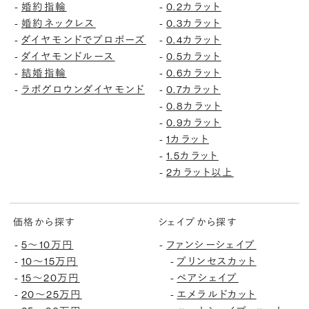
婚約指輪
0.2カラット
-
-
婚約ネックレス
0.3カラット
-
-
ダイヤモンドでプロポーズ
0.4カラット
-
-
ダイヤモンドルース
0.5カラット
-
-
結婚指輪
0.6カラット
-
-
ラボグロウンダイヤモンド
0.7カラット
-
-
0.8カラット
-
0.9カラット
-
1カラット
-
1.5カラット
-
2カラット以上
-
価格から探す
シェイプから探す
5〜10万円
ファンシーシェイプ
-
-
10〜15万円
プリンセスカット
-
-
15〜20万円
ペアシェイプ
-
-
20〜25万円
エメラルドカット
-
-