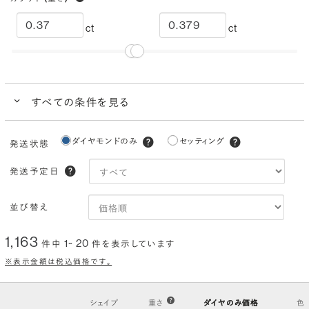
ct
ct
すべての条件を見る
クイック検索
ダイヤモンドのみ
セッティング
発送状態
ブランドで人気の品質
ダイヤモンドでプロポーズにおすすめ
発送予定日
カラー
(色)
並び替え
I
H
G
F
E
D
1,163
1~ 20
件中
件を表示しています
クラリティ
(透明度)
※表示金額は税込価格です。
VS2
VS1
VVS2
VVS1
IF
FL
シェイプ
重さ
ダイヤのみ価格
色