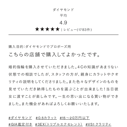
・取り扱いの品質が希望と合っている
取方法が採用されている「地球と人へのやさしさ」そして「高い
ダイヤモンドの品質に正解はありません。すべてにおいて最高
詳しくはこちら
・鑑定書が付属
ダイヤモンド
希少性」が特徴です。
級の水準を求める方もいらっしゃれば、予算を最大限にいかす
平均
婚約指輪用のすべてのダイヤモンドに、国内外の信頼性の高い
4.9
ためにカラットなど特定の品質に重点を置き選びたい方もいら
鑑定機関が発行した鑑定書が付き、品質が保証されます。
また海底ダイヤモンドには品質鑑定書とは別に、ダイヤモンド
| レビュー(1783件)
っしゃいます。ブランドや店舗で扱っているダイヤモンドの品質
の採取場所が記載された独自の証明書が付属します。
範囲や選択の自由度が、ご自身の求めている方向性と合致して
・メレダイヤモンドまでブライダル品質
いることで、より満足度の高い決断ができるはずです。
婚約指輪にさらなる華やかさを添える小ぶりなダイヤモンドも、
購入目的：ダイヤモンドでプロポーズ用
詳しくはこちら
一般的にブライダルで使われる品質以上のもののみを厳選して
こちらの店舗で購入してよかったです。
・希望に寄り添う提案を受けられる
使用しています。輝きの違いをお楽しみください。
ただ売れ筋をおすすめするのではなく、ご自身の希望やニーズ
婚約指輪を購入させていただきました。４Cの知識があまりない
を踏まえて最適な提案をしてくれる店舗を選べると、心から納得
状態での相談でしたが、スタッフの方が、親身にカラットやクオ
わたしたちのダイヤモンドについて
できるダイヤモンド選びにつながります。
リティの説明をしてくださりました。また色々なデザインのものを
見せていただき納得したものを選ぶことが出来ました！当日彼
女に渡すことが楽しみです。一生の思い出になる買い物ができ
ました。また機会があればよろしくお願いいたします。
#ダイヤモンド
#0.5カラット
#15〜20万円以下
#GIA鑑定付き
#3EX（トリプルエクセレント）
#VS1 クラリティ