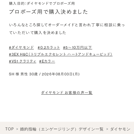
購入目的：ダイヤモンドでプロポーズ用
プロポーズ用で購入決めました
いろんなところ探してオーダーメイドと言われ丁寧に相談に乗っ
ていただいて購入を決めました
#ダイヤモンド
#0.2カラット
#5〜10万円以下
#3EX H&C（トリプルエクセレント ハートアンドキューピッド）
#VS1 クラリティ
#Eカラー
SH 様 男性 30歳 / 2026年08月03日(月)
ダイヤモンド お客様の声一覧
TOP
婚約指輪（エンゲージリング）デザイン一覧
ダイヤモン