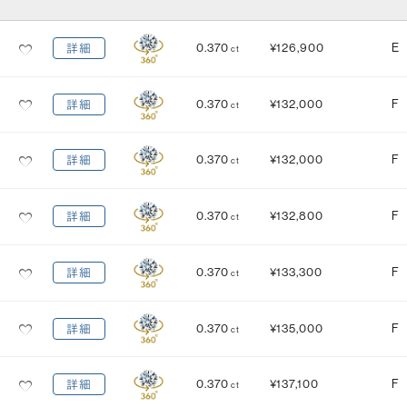
カット
(輝き)
0.370
¥126,900
E
詳細
ct
Excellent
3EX
H&C EX
3EX H&C
0.370
¥132,000
F
詳細
ct
鑑定機関
米国宝石学会：GIA
中央宝石研究所：CGL
0.370
¥132,000
F
詳細
ct
研磨状態
対称性
VERY GOOD
VERY GOOD
0.370
¥132,800
F
詳細
ct
EXCELLENT
EXCELLENT
蛍光性
0.370
¥133,300
F
詳細
ct
NONE
FAINT
MEDIUM
STRONG
0.370
¥135,000
F
詳細
ct
0.370
¥137,100
F
詳細
ct