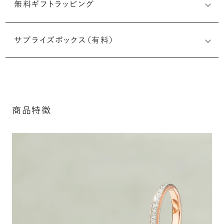
無料ギフトラッピング
刻印メッセージ：半角英数字20文字まで刻印可能
結婚指輪の内側にお二人のイニシャルや記念日、メモリア
サプライズボックス（有料）
ルなメッセージを無料で刻印することができます。注文前だ
けでなく購入後の刻印も、リングに初めて施す初回の刻印
は、無料にて承ります（デザインによって刻印可能な文字数
が異なる場合があります。詳細は「商品仕様」欄をご確認く
ださい）。
商品特徴
詳しく見る
アフターサービス詳細
シークレットストーン：指輪の内側に留める宝石のこ
と
指輪の内側に、誕生石やピンクダイヤモンドなど、お好みの
宝石を選んでセッティングすることができます。ショッピング