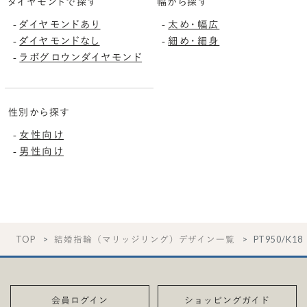
ダイヤモンドで探す
幅から探す
ダイヤモンドあり
太め・幅広
-
-
ダイヤモンドなし
細め・細身
-
-
ラボグロウンダイヤモンド
-
性別から探す
女性向け
-
男性向け
-
TOP
結婚指輪（マリッジリング）デザイン一覧
PT950/K1
会員ログイン
ショッピングガイド