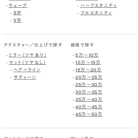
ウェーブ
ハーフエタニティ
-
-
S字
フルエタニティ
-
-
V字
-
テクスチャー／仕上げで探す
価格で探す
ミラー（ツヤあり）
5万〜10万
-
-
マット（ツヤなし）
10万〜15万
-
-
ヘアーライン
15万〜20万
-
-
サティーン
20万〜25万
-
-
25万〜30万
-
30万〜35万
-
35万〜40万
-
40万〜45万
-
45万〜50万
-