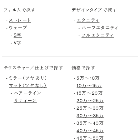
フォルムで探す
デザインタイプで探す
ストレート
エタニティ
-
-
ウェーブ
ハーフエタニティ
-
-
S字
フルエタニティ
-
-
V字
-
テクスチャー／仕上げで探す
価格で探す
ミラー（ツヤあり）
5万〜10万
-
-
マット（ツヤなし）
10万〜15万
-
-
ヘアーライン
15万〜20万
-
-
サティーン
20万〜25万
-
-
25万〜30万
-
30万〜35万
-
35万〜40万
-
40万〜45万
-
45万〜50万
-