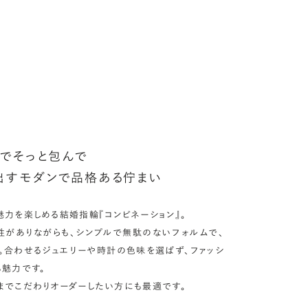
ークレットストーン：指輪の内側に留める宝石のこと
輪の内側に、誕生石やピンクダイヤモンドなど、お好みの宝石を
んでセッティングすることができます。ショッピングカート画面で、
好みの宝石をお選びください (有料)。
しく見る
でそっと包んで
出すモダンで品格ある佇まい
力を楽しめる結婚指輪『コンビネーション』。
性がありながらも、シンプルで無駄のないフォルムで、
。合わせるジュエリーや時計の色味を選ばず、ファッシ
も魅力です。
までこだわりオーダーしたい方にも最適です。