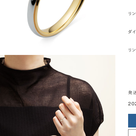
リ
ダ
リ
発
20