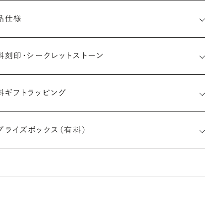
品仕様
料刻印・
シークレットストーン
料ギフトラッピング
印メッセージ：半角英数字20文字まで刻印可能
婚指輪の内側にお二人のイニシャルや記念日、メモリアルなメッ
プライズボックス（有料）
ージを無料で刻印することができます。注文前だけでなく購入後
刻印も、リングに初めて施す初回の刻印は、無料にて承ります（デ
インによって刻印可能な文字数が異なる場合があります。詳細は
商品仕様」欄をご確認ください）。
しく見る
アフターサービス詳細